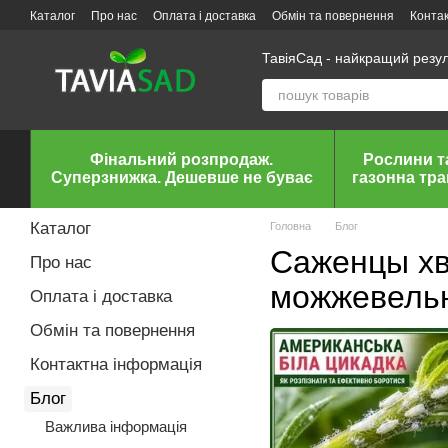
Перейти до основного контенту
Каталог
Про нас
Оплата і доставка
Обмін та повернення
Конта
ТавіяСад - найкращий резу
Фінальний розпродаж.
Рослини т
Суперзнижка. Дешевше не буває
газонна тр
Каталог
Головна
Блог
Саженцы хв
Про нас
можжевель
Оплата і доставка
Обмін та повернення
Контактна інформація
Блог
Важлива інформація