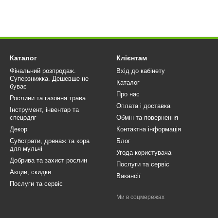
Каталог
Клієнтам
Фінальний розпродаж.
Вхід до кабінету
Суперзнижка. Дешевше не
Каталог
буває
Про нас
Рослини та газонна трава
Оплата і доставка
Інструмент, інвентар та
спецодяг
Обмін та повернення
Декор
Контактна інформація
Субстрати, дренаж та кора
Блог
для мульчі
Угода користувача
Добрива та захист рослин
Послуги та сервіс
Акции, скидки
Вакансії
Послуги та сервіс
Ми в соцмережах