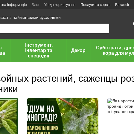
ктна інформація
Блог
Угода користувача
Послуги та сервіс
Вакансії
льтат з найменшими зусиллями
Інструмент,
а
Субстрати, дре
інвентар та
Декор
ава
кора для мул
спецодяг
ойных растений, саженцы роз,
ники