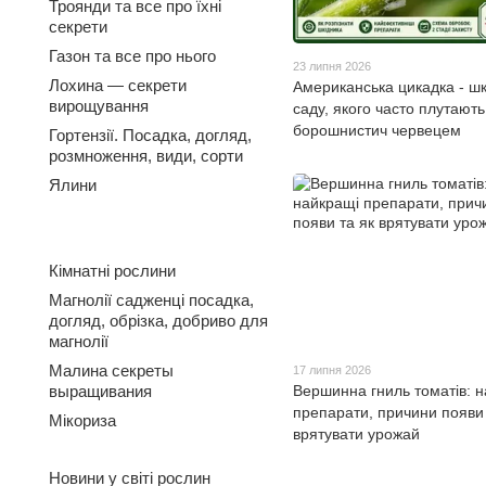
Троянди та все про їхні
секрети
Газон та все про нього
23 липня 2026
Лохина — секрети
Американська цикадка - шк
вирощування
саду, якого часто плутають
борошнистич червецем
Гортензії. Посадка, догляд,
розмноження, види, сорти
Ялини
Кімнатні рослини
Магнолії садженці посадка,
догляд, обрізка, добриво для
магнолії
Малина секреты
17 липня 2026
Вершинна гниль томатів: 
выращивания
препарати, причини появи 
Мікориза
врятувати урожай
Новини у світі рослин