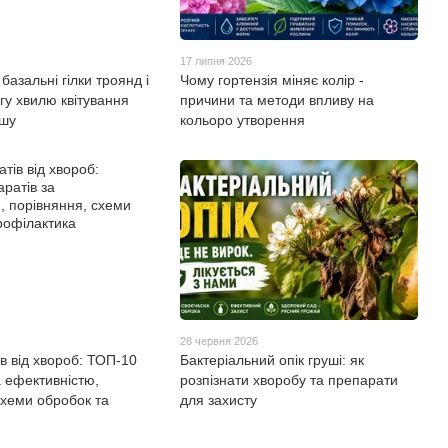
17 липня 2026
базальні гілки троянд і
Чому гортензія міняє колір -
гу хвилю квітування
причини та методи впливу на
ршу
кольоро утворення
28 червня 2026
ів від хвороб: ТОП-10
Бактеріальний опік груші: як
а ефективністю,
розпізнати хворобу та препарати
схеми обробок та
для захисту