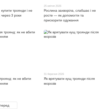
25 квітня 2026
 купити троянди і не
Рослина захворіла, слабшає і не
 через 3 роки
росте — як допомогти та
прискорити одужання
31 березня 2026
троянд: як не вбити
Як врятувати кущ троянди після
енням
морозів
перед