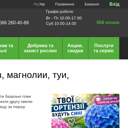
Вхід
Порівняння
Рус
Укр
Бажання
Графік роботи:
Вт - Пт 10.00-17.00
Мій кошик
066 260-40-88
Суб 10.00-14.00
наж та
Добрива та
Акции,
Послуги
ьчі
захист рослин
скидки
та сервіс
 магнолии, туи,