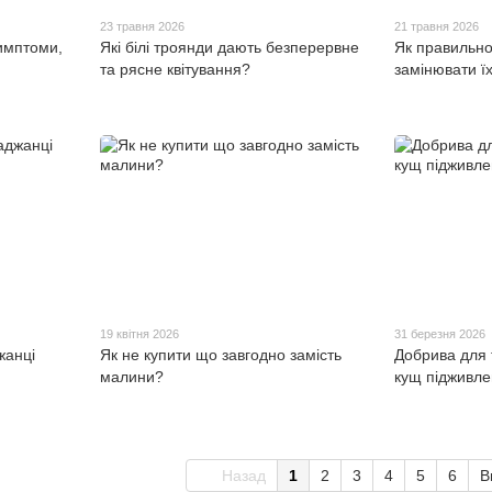
23 травня 2026
21 травня 2026
симптоми,
Які білі троянди дають безперервне
Як правильно
та рясне квітування?
замінювати їх
19 квітня 2026
31 березня 2026
жанці
Як не купити що завгодно замість
Добрива для 
малини?
кущ підживл
Назад
1
2
3
4
5
6
В