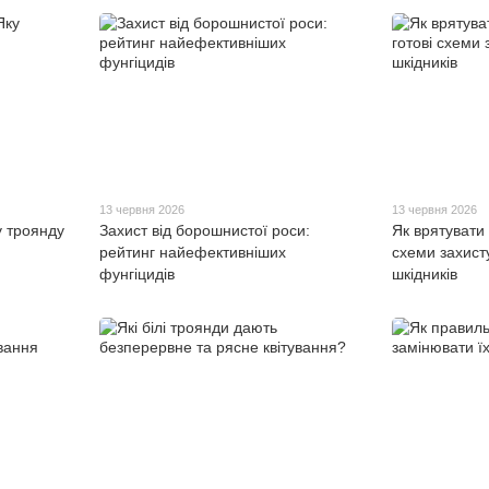
13 червня 2026
13 червня 2026
у троянду
Захист від борошнистої роси:
Як врятувати 
рейтинг найефективніших
схеми захисту
фунгіцидів
шкідників