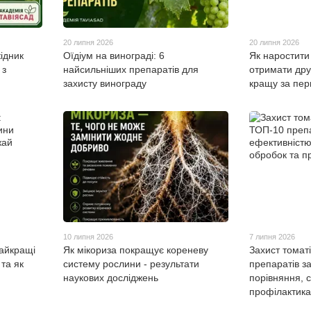
20 липня 2026
20 липня 2026
ідник
Оїдіум на винограді: 6
Як наростити 
 з
найсильніших препаратів для
отримати дру
захисту винограду
кращу за пе
10 липня 2026
7 липня 2026
найкращі
Як мікориза покращує кореневу
Захист томат
та як
систему рослини - результати
препаратів з
наукових досліджень
порівняння, 
профілактика