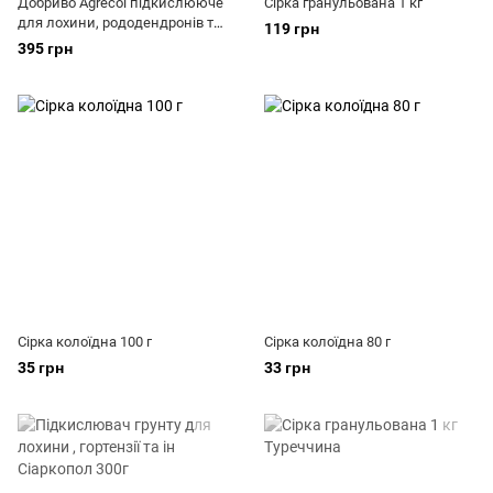
Добриво Agrеcol підкислююче
Сірка гранульована 1 кг
для лохини, рододендронів та
119 грн
хвойних рослин 1,2 кг
395 грн
Сірка колоїдна 100 г
Сірка колоїдна 80 г
35 грн
33 грн