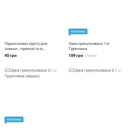
Новинка
Підкислювач грунту для
Сірка гранульована 1 кг
лохини , гортензії та ін
Туреччина
Сіаркопол 300г
45 грн
109 грн
115 грн
Новинка