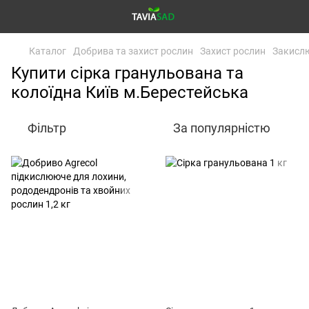
Каталог
Добрива та захист рослин
Захист рослин
Закислю
Купити сірка гранульована та
колоїдна Київ м.Берестейська
Фільтр
За популярністю