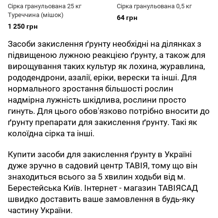
Сірка гранульована 25 кг
Сірка гранульована 0,5 кг
Туреччина (мішок)
64 грн
1 250 грн
Засоби закислення ґрунту необхідні на ділянках з
підвищеною лужною реакцією ґрунту, а також для
вирощування таких культур як лохина, журавлина,
рододендрони, азалії, еріки, верески та інші. Для
нормального зростання більшості рослин
надмірна лужність шкідлива, рослини просто
гинуть. Для цього обов'язково потрібно вносити до
ґрунту препарати для закислення ґрунту. Такі як
колоїдна сірка та інші.
Купити засоби для закислення ґрунту в Україні
дуже зручно в садовий центр ТАВІЯ, тому що він
знаходиться всього за 5 хвилин ходьби від м.
Берестейська Київ. Інтернет - магазин ТАВІЯСАД
швидко доставить ваше замовлення в будь-яку
частину України.