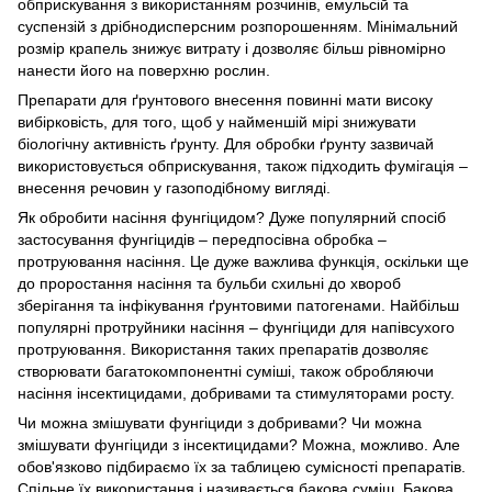
обприскування з використанням розчинів, емульсій та
суспензій з дрібнодисперсним розпорошенням. Мінімальний
розмір крапель знижує витрату і дозволяє більш рівномірно
нанести його на поверхню рослин.
Препарати для ґрунтового внесення повинні мати високу
вибірковість, для того, щоб у найменшій мірі знижувати
біологічну активність ґрунту. Для обробки ґрунту зазвичай
використовується обприскування, також підходить фумігація –
внесення речовин у газоподібному вигляді.
Як обробити насіння фунгіцидом? Дуже популярний спосіб
застосування фунгіцидів – передпосівна обробка –
протруювання насіння. Це дуже важлива функція, оскільки ще
до проростання насіння та бульби схильні до хвороб
зберігання та інфікування ґрунтовими патогенами. Найбільш
популярні протруйники насіння – фунгіциди для напівсухого
протруювання. Використання таких препаратів дозволяє
створювати багатокомпонентні суміші, також обробляючи
насіння інсектицидами, добривами та стимуляторами росту.
Чи можна змішувати фунгіциди з добривами? Чи можна
змішувати фунгіциди з інсектицидами? Можна, можливо. Але
обов'язково підбираємо їх за таблицею сумісності препаратів.
Спільне їх використання і називається бакова суміш. Бакова