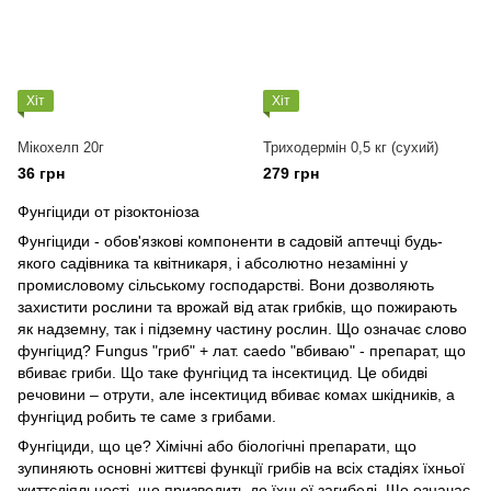
Хіт
Хіт
Мікохелп 20г
Триходермін 0,5 кг (сухий)
36 грн
279 грн
Фунгіциди от різоктоніоза
Фунгіциди - обов'язкові компоненти в садовій аптечці будь-
якого садівника та квітникаря, і абсолютно незамінні у
промисловому сільському господарстві. Вони дозволяють
захистити рослини та врожай від атак грибків, що пожирають
як надземну, так і підземну частину рослин. Що означає слово
фунгіцид? Fungus "гриб" + лат. caedo "вбиваю" - препарат, що
вбиває гриби. Що таке фунгіцид та інсектицид. Це обидві
речовини – отрути, але інсектицид вбиває комах шкідників, а
фунгіцид робить те саме з грибами.
Фунгіциди, що це? Хімічні або біологічні препарати, що
зупиняють основні життєві функції грибів на всіх стадіях їхньої
життєдіяльності, що призводить до їхньої загибелі. Що означає