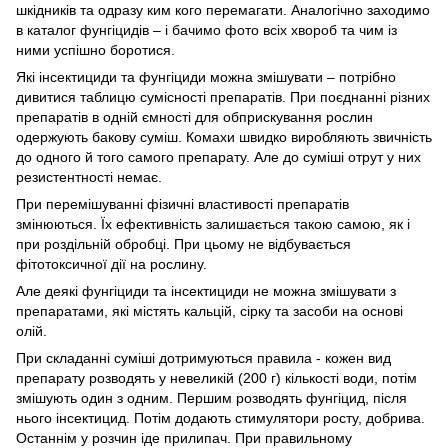
шкідників та одразу ким кого перемагати. Аналогічно заходимо
в каталог фунгіцидів – і бачимо фото всіх хвороб та чим із
ними успішно боротися.
Які інсектициди та фунгіциди можна змішувати – потрібно
дивитися таблицю сумісності препаратів. При поєднанні різних
препаратів в одній ємності для обприскування рослин
одержують бакову суміш. Комахи швидко виробляють звичність
до одного й того самого препарату. Але до суміші отрут у них
резистентності немає.
При перемішуванні фізичні властивості препаратів
змінюються. Їх ефективність залишається такою самою, як і
при роздільній обробці. При цьому не відбувається
фітотоксичної дії на рослину.
Але деякі фунгіциди та інсектициди не можна змішувати з
препаратами, які містять кальцій, сірку та засоби на основі
олій.
При складанні суміші дотримуються правила - кожен вид
препарату розводять у невеликій (200 г) кількості води, потім
змішують один з одним. Першим розводять фунгіцид, після
нього інсектицид. Потім додають стимулятори росту, добрива.
Останнім у розчин іде прилипач. При правильному