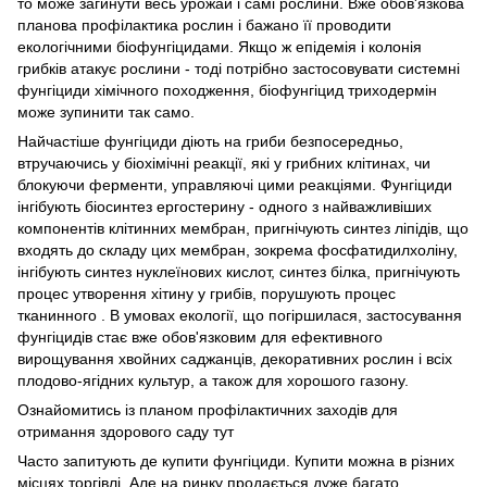
то може загинути весь урожай і самі рослини. Вже обов'язкова
планова профілактика рослин і бажано її проводити
екологічними біофунгіцидами. Якщо ж епідемія і колонія
грибків атакує рослини - тоді потрібно застосовувати системні
фунгіциди хімічного походження, біофунгіцид триходермін
може зупинити так само.
Найчастіше фунгіциди діють на гриби безпосередньо,
втручаючись у біохімічні реакції, які у грибних клітинах, чи
блокуючи ферменти, управляючі цими реакціями. Фунгіциди
інгібують біосинтез ергостерину - одного з найважливіших
компонентів клітинних мембран, пригнічують синтез ліпідів, що
входять до складу цих мембран, зокрема фосфатидилхоліну,
інгібують синтез нуклеїнових кислот, синтез білка, пригнічують
процес утворення хітину у грибів, порушують процес
тканинного . В умовах екології, що погіршилася, застосування
фунгіцидів стає вже обов'язковим для ефективного
вирощування хвойних саджанців, декоративних рослин і всіх
плодово-ягідних культур, а також для хорошого газону.
Ознайомитись із планом профілактичних заходів для
отримання здорового саду тут
Часто запитують де купити фунгіциди. Купити можна в різних
місцях торгівлі. Але на ринку продається дуже багато