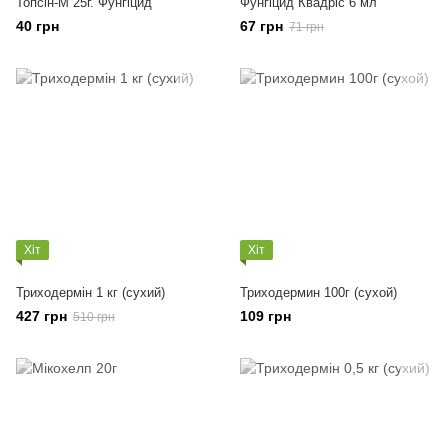
Топсін-М 25г. Фунгіцид
Фунгіцид Квадріс 6 мл
40 грн
67 грн
71 грн
Хіт
Хіт
Триходермін 1 кг (сухий)
Триходермин 100г (сухой)
427 грн
109 грн
510 грн