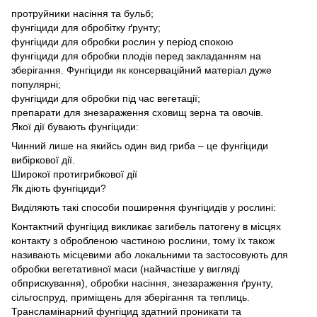
протруйники насіння та бульб;
фунгіциди для обробітку ґрунту;
фунгіциди для обробки рослин у період спокою
фунгіциди для обробки плодів перед закладанням на
зберігання. Фунгіциди як консерваційний матеріал дуже
популярні;
фунгіциди для обробки під час вегетації;
препарати для знезараження сховищ зерна та овочів.
Якої дії бувають фунгіциди:
Чинний лише на якийсь один вид гриба – це фунгіциди
вибіркової дії.
Широкої протигрибкової дії
Як діють фунгіциди?
Виділяють такі способи поширення фунгіцидів у рослині:
Контактний фунгіцид викликає загибель патогену в місцях
контакту з обробленою частиною рослини, тому їх також
називають місцевими або локальними та застосовують для
обробки вегетативної маси (найчастіше у вигляді
обприскування), обробки насіння, знезараження ґрунту,
сільгоспруд, приміщень для зберігання та теплиць.
Трансламінарний фунгіцид здатний проникати та