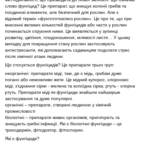
слово фунгіцид? Це препарат, що знищує колонії грибів та
поодинокі елементи, але безпечний для рослин. Але є
відомий термін «фунгототоксікоз рослин». Це про те, що при
внесенні великих кількостей фунгіцидів або часто у рослин
починається отруєння ними. Це виявляється у зупинці
розвитку, цвітіння, плодоношення, млявості листя… У цьому
випадку для покращення стану рослин застосовують
антистресанти, які допомагають саджанцям подолати стрес
після хімічної атаки людини.
Що стосується фунгіцидів? Це препарати трьох груп:
неорганічні: препарати міді, там, де є мідь, грибам дуже
погано або неможливо жити. Це мідний купорос, хлороокис
міді; з'єднання сірки - мелена та колоїдна сірка; ртуть - хлорна
ртуть. Препарати міді як фунгіциди знайшли найширше
застосування та дуже популярні.
органічні – препарати, створені людиною у хімічній
промисловості
біологічні – препарати живих організмів, пригнічують та
знищують грибні інфекції. Які є біологічні фунгіциди – це
триходермін, фітодоктор, фітоспорин.
Які є фунгіциди?