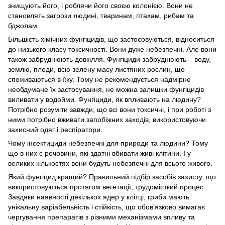
знищують його, і роблячи його своєю колонією. Вони не
становлять загрози людині, тваринам, птахам, рибам та
бджолам.
Більшість хімічних фунгіцидів, що застосовуються, відноситься
до низького класу токсичності. Вони дуже небезпечні. Але вони
також забруднюють довкілля. Фунгіциди забруднюють – воду,
землю, плоди, всю зелену масу листяних рослин, що
споживаються в їжу. Тому не рекомендується надмірне
необдумане їх застосування, не можна залишки фунгіцидів
виливати у водойми. Фунгіциди, як впливають на людину?
Потрібно розуміти завжди, що всі вони токсичні, і при роботі з
ними потрібно вживати запобіжних заходів, використовуючи
захисний одяг і респіратори.
Чому інсектициди небезпечні для природи та людини? Тому
що в них є речовини, які здатні вбивати живі клітини. І у
великих кількостях вони будуть небезпечні для всього живого.
Який фунгіцид кращий? Правильний підбір засобів захисту, що
використовуються протягом вегетації, трудомісткий процес.
Завдяки наявності декількох ядер у клітці, гриби мають
унікальну варіабельність і стійкість, що обов'язково вимагає
чергування препаратів з різними механізмами впливу та