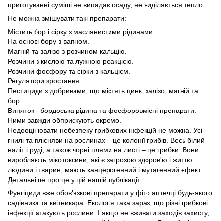
приготуванні суміші не випадає осаду, не виділяється тепло.
Не можна змішувати такі препарати:
Містить бор і сірку з маслянистими рідинами.
На основі бору з вапном.
Магній та залізо з розчином кальцію.
Розчини з кислою та лужною реакцією.
Розчини фосфору та сірки з кальцієм.
Регулятори зростання.
Пестициди з добривами, що містять цинк, залізо, магній та
бор.
Виняток - бордоська рідина та фосфоровмісні препарати.
Ними завжди обприскують окремо.
Недооцінювати небезпеку грибкових інфекцій не можна. Усі
гнилі та плісняви ​​на рослинах – це колонії грибів. Весь білий
наліт і руді, а також чорні плями на листі – це грибки. Вони
виробляють мікотоксини, які є загрозою здоров'ю і життю
людини і тварин, мають канцерогенний і мутагенний ефект.
Детальніше про це у цій нашій публікації.
Фунгіциди вже обов'язкові препарати у фіто аптечці будь-якого
садівника та квітникара. Екологія така зараз, що різні грибкові
інфекції атакують рослини. І якщо не вживати заходів захисту,