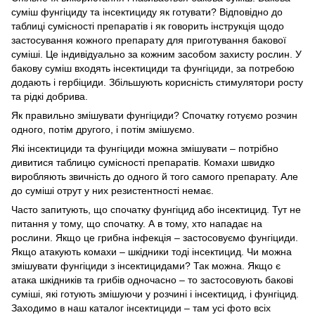
суміш фунгіциду та інсектициду як готувати? Відповідно до
таблиці сумісності препаратів і як говорить інструкція щодо
застосування кожного препарату для приготування бакової
суміші. Це індивідуально за кожним засобом захисту рослин. У
бакову суміш входять інсектициди та фунгіциди, за потребою
додають і гербіциди. Збільшують корисність стимулятори росту
та рідкі добрива.
Як правильно змішувати фунгіциди? Спочатку готуємо розчин
одного, потім другого, і потім змішуємо.
Які інсектициди та фунгіциди можна змішувати – потрібно
дивитися таблицю сумісності препаратів. Комахи швидко
виробляють звичність до одного й того самого препарату. Але
до суміші отрут у них резистентності немає.
Часто запитують, що спочатку фунгіцид або інсектицид. Тут не
питання у тому, що спочатку. А в тому, хто нападає на
рослини. Якщо це грибна інфекція – застосовуємо фунгіциди.
Якщо атакують комахи – шкідники тоді інсектицид. Чи можна
змішувати фунгіциди з інсектицидами? Так можна. Якщо є
атака шкідників та грибів одночасно – то застосовують бакові
суміші, які готують змішуючи у розчині і інсектицид, і фунгіцид.
Заходимо в наш каталог інсектициди – там усі фото всіх