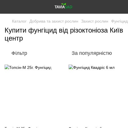
Каталог
Добрива та захист рослин
Захист рослин
Фунгіцид
Купити фунгіцид від різоктоніоза Київ
центр
Фільтр
За популярністю