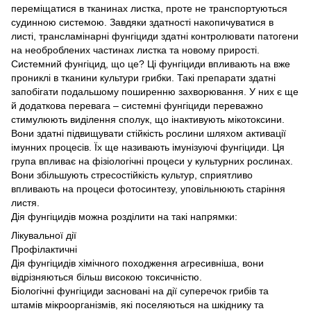
переміщатися в тканинах листка, проте не транспортуються
судинною системою. Завдяки здатності накопичуватися в
листі, трансламінарні фунгіциди здатні контролювати патогени
на необроблених частинах листка та новому прирості.
Системний фунгіцид, що це? Ці фунгіциди впливають на вже
прониклі в тканини культури грибки. Такі препарати здатні
запобігати подальшому поширенню захворювання. У них є ще
й додаткова перевага – системні фунгіциди переважно
стимулюють виділення сполук, що інактивують мікотоксини.
Вони здатні підвищувати стійкість рослини шляхом активації
імунних процесів. Їх ще називають імунізуючі фунгіциди. Ця
група впливає на фізіологічні процеси у культурних рослинах.
Вони збільшують стресостійкість культур, сприятливо
впливають на процеси фотосинтезу, уповільнюють старіння
листя.
Дія фунгіцидів можна розділити на такі напрямки:
Лікувальної дії
Профілактичні
Дія фунгіцидів хімічного походження агресивніша, вони
відрізняються більш високою токсичністю.
Біологічні фунгіциди засновані на дії суперечок грибів та
штамів мікроорганізмів, які поселяються на шкіднику та