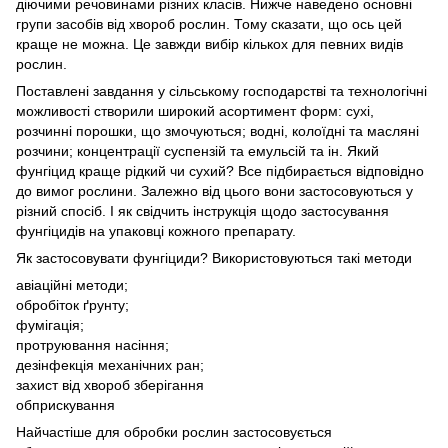
діючими речовинами різних класів. Нижче наведено основні
групи засобів від хвороб рослин. Тому сказати, що ось цей
краще не можна. Це завжди вибір кількох для певних видів
рослин.
Поставлені завдання у сільському господарстві та технологічні
можливості створили широкий асортимент форм: сухі,
розчинні порошки, що змочуються; водні, колоїдні та масляні
розчини; концентрації суспензій та емульсій та ін. Який
фунгіцид краще рідкий чи сухий? Все підбирається відповідно
до вимог рослини. Залежно від цього вони застосовуються у
різний спосіб. І як свідчить інструкція щодо застосування
фунгіцидів на упаковці кожного препарату.
Як застосовувати фунгіциди? Використовуються такі методи
авіаційні методи;
обробіток ґрунту;
фумігація;
протруювання насіння;
дезінфекція механічних ран;
захист від хвороб зберігання
обприскування
Найчастіше для обробки рослин застосовується