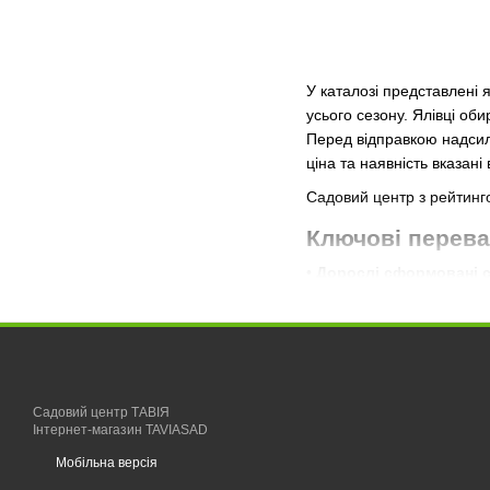
У каталозі представлені 
усього сезону. Ялівці об
Перед відправкою надсил
ціна та наявність вказані 
Садовий центр з рейтинго
Ключові перева
•
Дорослі сформовані 
Ялівці з уже сформовано
•
Сформована коренева
Коріння розвинене та фун
•
Висока приживлювані
Саджанці добре переносят
Садовий центр ТАВІЯ
Інтернет-магазин TAVIASAD
•
Сортова відповідніст
Мобільна версія
Маркування зберігається 