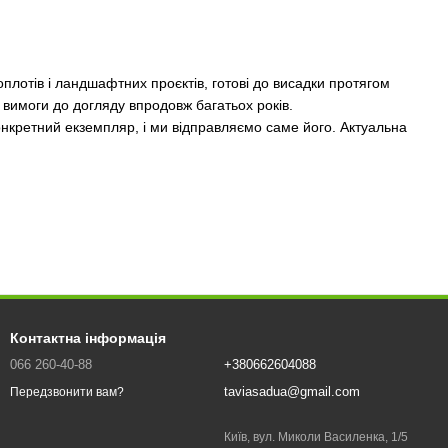
оплотів і ландшафтних проєктів, готові до висадки протягом
і вимоги до догляду впродовж багатьох років.
нкретний екземпляр, і ми відправляємо саме його. Актуальна
 саду без дорощування.
птацію після висадки.
Контактна інформація
066 260-40-88
+380662604088
taviasadua@gmail.com
Передзвонити вам?
Київ, вул. Миколи Василенка, 1/5