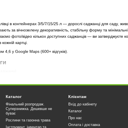
ялівці в контейнерах 3/5/7/15/25 л — дорослі саджанці для саду, жив
ирають за вічнозелену декоративність, стабільну форму та мінімальн
аємо фото/відео кількох доступних саджанців — ви затверджуєте ко
в кожній картці.
м 4,6 у Google Maps (600+ відгуків).
ги
саджанці
ю кроною та щільною структурою пагонів, готові до використання в
 система
кціональне, без підсушування і деформацій, забезпечує швидку ада
Каталог
Клієнтам
сть
Фінальний розпродаж.
Вхід до кабінету
ь пересадку та стабільно входять у ріст на новому місці.
Суперзнижка. Дешевше не
Каталог
буває
ь
Про нас
Рослини та газонна трава
від партії до відправки, без пересорту та підміни форм.
Оплата і доставка
Інструмент, інвентар та