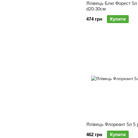
Ялівець Блю Форест 5л
d20-30см
474 грн
Купити
Ялівець Флореант 5л 5 
462 грн
Купити