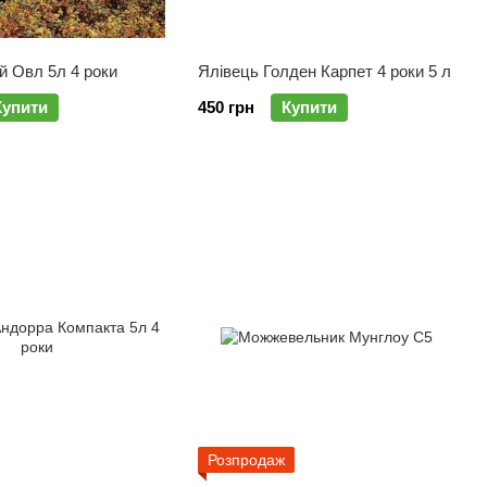
й Овл 5л 4 роки
Ялівець Голден Карпет 4 роки 5 л
Купити
450 грн
Купити
Розпродаж