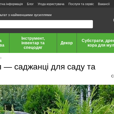
ктна інформація
Блог
Угода користувача
Послуги та сервіс
Вакансії
льтат з найменшими зусиллями
Інструмент,
а
Субстрати, дре
інвентар та
Декор
ава
кора для мул
спецодяг
ць
л — саджанці для саду та
С