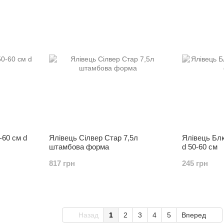
-60 см d
Ялівець Сілвер Стар 7,5л
Ялівець Блю
штамбова форма
d 50-60 см
817 грн
245 грн
Назад
1
2
3
4
5
Вперед