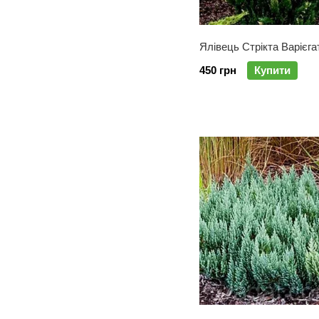
Ялівець Стрікта Варієга
450 грн
Купити