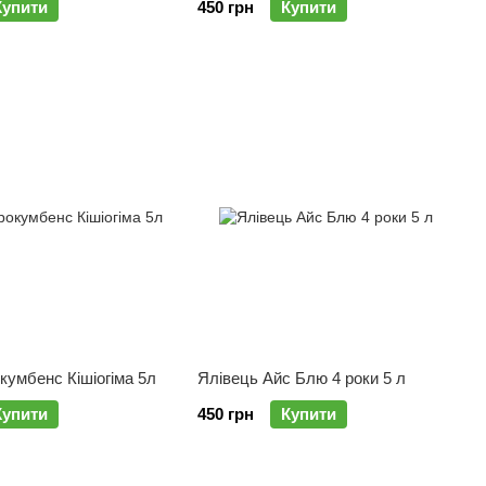
Купити
450 грн
Купити
кумбенс Кішіогіма 5л
Ялівець Айс Блю 4 роки 5 л
Купити
450 грн
Купити