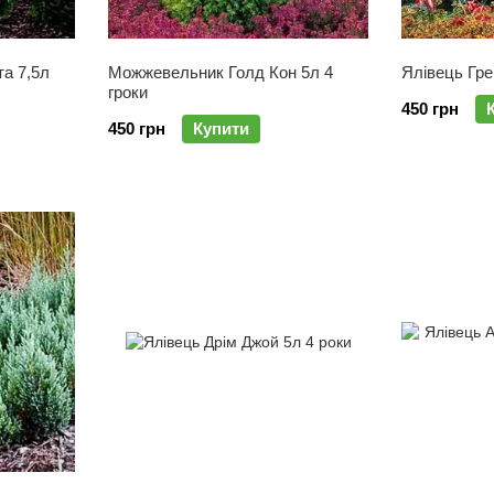
та 7,5л
Можжевельник Голд Кон 5л 4
Ялівець Гре
гроки
450 грн
450 грн
Купити