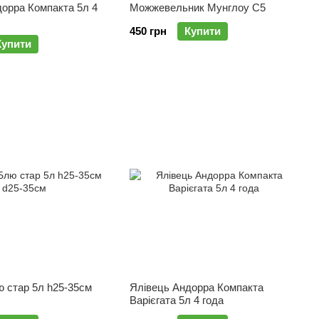
орра Компакта 5л 4
Можжевельник Мунглоу C5
450 грн
Купити
Купити
 стар 5л h25-35см
Ялівець Андорра Компакта
Варієгата 5л 4 года