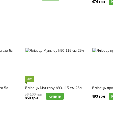
474 грн
Хіт
та 5л
Ялівець Мунглоу h80-115 см 25л
Ялівець про
56 100 грн
Купити
493 грн
850 грн