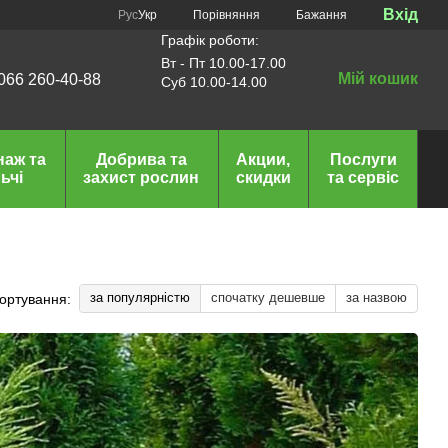
Вхід
Порівняння
Рус
Укр
Бажання
Графік роботи:
Вт - Пт 10.00-17.00
Мій кошик
066 260-40-88
Суб 10.00-14.00
наж та
Добрива та
Акции,
Послуги
ьчі
захист рослин
скидки
та сервіс
за популярністю
спочатку дешевше
за назвою
ортування: