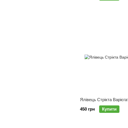
Ялівець Стрікта Варієга
450 грн
Купити