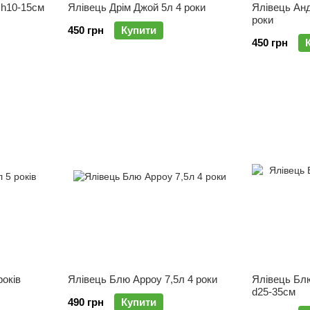
 h10-15см
Ялівець Дрім Джой 5л 4 роки
Ялівець Анд
роки
450 грн
Купити
450 грн
років
Ялівець Блю Арроу 7,5л 4 роки
Ялівець Блю
d25-35см
490 грн
Купити