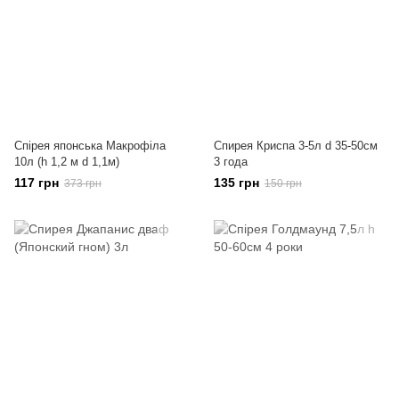
Спірея японська Макрофіла
Спирея Криспа 3-5л d 35-50см
10л (h 1,2 м d 1,1м)
3 года
117 грн
135 грн
373 грн
150 грн