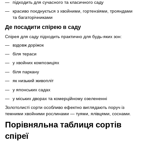
підходить для сучасного та класичного саду
красиво поєднується з хвойними, гортензіями, трояндами
та багаторічниками
Де посадити спірею в саду
Спірея для саду підходить практично для будь-яких зон:
вздовж доріжок
біля тераси
у хвойних композиціях
біля паркану
як низький живопліт
у японських садах
у міських дворах та комерційному озелененні
Золотолисті сорти особливо ефектно виглядають поруч із
темними хвойними рослинами — туями, ялівцями, соснами.
Порівняльна таблиця сортів
спіреї