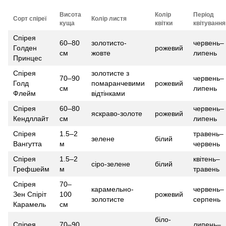
Висота
Колір
Період
Сорт спіреї
Колір листя
куща
квітки
квітування
Спірея
60–80
золотисто-
червень–
Голден
рожевий
см
жовте
липень
Принцес
Спірея
золотисте з
70–90
червень–
Голд
помаранчевими
рожевий
см
липень
Флейм
відтінками
Спірея
60–80
червень–
яскраво-золоте
рожевий
Кендллайт
см
липень
Спірея
1.5–2
травень–
зелене
білий
Вангутта
м
червень
Спірея
1.5–2
квітень–
сіро-зелене
білий
Грефшейм
м
травень
Спірея
70–
карамельно-
червень–
Зен Спіріт
100
рожевий
золотисте
серпень
Карамель
см
біло-
Спірея
70–90
липень–