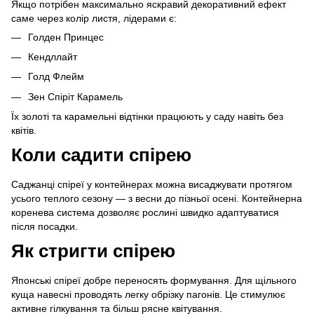
Якщо потрібен максимально яскравий декоративний ефект
саме через колір листя, лідерами є:
Голден Принцес
Кендллайт
Голд Флейм
Зен Спіріт Карамель
Їх золоті та карамельні відтінки працюють у саду навіть без
квітів.
Коли садити спірею
Саджанці спіреї у контейнерах можна висаджувати протягом
усього теплого сезону — з весни до пізньої осені. Контейнерна
коренева система дозволяє рослині швидко адаптуватися
після посадки.
Як стригти спірею
Японські спіреї добре переносять формування. Для щільного
куща навесні проводять легку обрізку пагонів. Це стимулює
активне гілкування та більш рясне квітування.