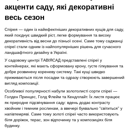
акценти саду, які декоративні
весь сезон
Спірея — один із найефектніших декоративних кущів для саду,
який поєднує швидкий ріст, легке формування та високу
декоративність від весни до пізньої осені. Саме тому саджанці
спіреї стали одним із найпопулярніших рішень для сучасного
ландшафтного дизайну в Україні.
У садовому центрі ТАВІЯСАД представлені спіреї у
контейнерах, які мають сформовану крону, густе гілкування та
добре розвинену кореневу систему. Такі кущі швидко
приживаються після посадки та одразу створюють завершений
вигляд композиції.
Особливої популярності набули золотолисті сорти спіреї —
Голден Принцес, Голд Флейм та Кендллайт. Їх листя працює
як природне підсвічування саду: вдень додає контрасту
хвойним і темним рослинам, а ввечері буквально “світиться” у
напівтемряві. Саме тому золоті спіреї часто використовують
біля доріжок, терас, зон відпочинку та у композиціях біля
будинку.