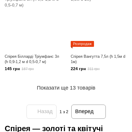
Розпродаж
Спірея Білларді Тріумфанс 3л
Спірея Вангутта 7,5л (h 1,5м d
(h 0,9-1,2 м d 0,5-0,7 м)
1м)
145 грн
224 грн
187 грн
311 грн
Показати ще 13 товарів
Назад
Вперед
1
з 2
Спірея — золоті та квітучі