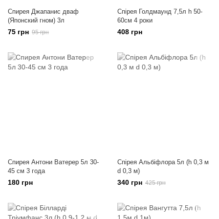
Спирея Джапанис дваф
Спірея Голдмаунд 7,5л h 50-
(Японский гном) 3л
60см 4 роки
75 грн
408 грн
95 грн
Спирея Антони Ватерер 5л 30-
Спірея Альбіфлора 5л (h 0,3 м
45 см 3 года
d 0,3 м)
180 грн
340 грн
425 грн