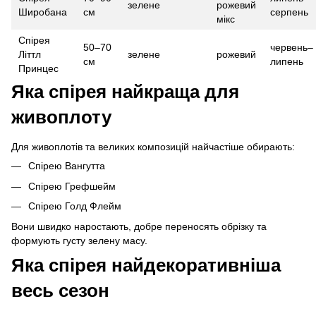
зелене
рожевий
Широбана
см
серпень
мікс
Спірея
50–70
червень–
Літтл
зелене
рожевий
см
липень
Принцес
Яка спірея найкраща для
живоплоту
Для живоплотів та великих композицій найчастіше обирають:
Спірею Вангутта
Спірею Грефшейм
Спірею Голд Флейм
Вони швидко наростають, добре переносять обрізку та
формують густу зелену масу.
Яка спірея найдекоративніша
весь сезон