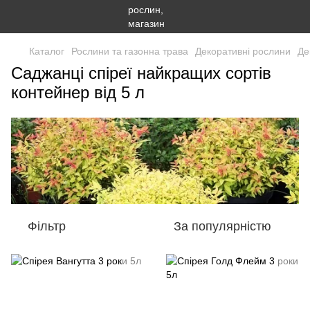
Каталог
Рослини та газонна трава
Декоративні рослини
Де
Саджанці спіреї найкращих сортів
контейнер від 5 л
Фільтр
За популярністю