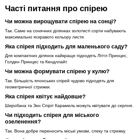
Часті питання про спірею
Чи можна вирощувати спірею на сонці?
Так. Саме на сонячних ділянках золотисті сорти набувають
максимально яскравого кольору листя.
Яка спірея підходить для маленького саду?
Для компактних ділянок найкраще підходять Літтл Принцес,
Голден Принцес та Кендллайт.
Чи можна формувати спірею у кулю?
Так. Більшість японських спірей чудово підходять для
геометричної стрижки.
Яка спірея квітує найдовше?
Широбана та Зен Спіріт Карамель можуть квітувати до серпня.
Чи підходить спірея для міського
озеленення?
Так. Вона добре переносить міські умови, спеку та стрижку.