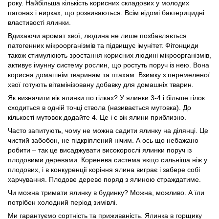
року. Найбільша кількість корисних складових у молодих
пагонах і нирках, що розвиваються. Всім відомі бактерицидні
властивості ялинки.
Вдихаючи аромат хвої, людина не лише позбавляється
патогенних мікроорганізмів та підвищує імунітет. Фітонциди
також стимулюють зростання корисних людині мікроорганізмів,
активує імунну систему рослин, що ростуть поруч із нею. Вона
корисна домашнім тваринам та птахам. Взимку з перемеленої
хвої готують вітамінізовану добавку для домашніх тварин.
Як визначити вік ялинки по гілках? У ялинки 3-4 і більше гілок
сходиться в одній точці ствола (називається мутовка). До
кількості мутовок додайте 4. Це і є вік ялини приблизно.
Часто запитують, чому не можна садити ялинку на ділянці. Це
чистий забобон, не підкріплений нічим. А ось що небажано
робити – так це висаджувати високорослі ялинки поруч із
плодовими деревами. Коренева система якщо сильніша ніж у
плодових, і в конкуренції коріння ялина виграє і забере собі
харчування. Плодове дерево поряд з ялиною страждатиме.
Чи можна тримати ялинку в будинку? Можна, можливо. А їли
потрібен холодний період зимівлі.
Ми гарантуємо сортність та приживаність. Ялинка в горщику