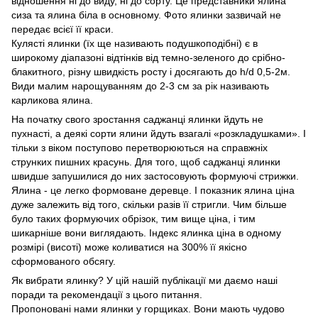
відношення ні до виду, ні до сорту. Це представники ялина
сиза та ялина біла в основному. Фото ялинки зазвичай не
передає всієї її краси.
Кулясті ялинки (їх ще називають подушкоподібні) є в
широкому діапазоні відтінків від темно-зеленого до срібно-
блакитного, різну швидкість росту і досягають до h/d 0,5-2м.
Види малим нарощуванням до 2-3 см за рік називають
карликова ялина.
На початку свого зростання саджанці ялинки йдуть не
пухнасті, а деякі сорти ялини йдуть взагалі «розкладушками». І
тільки з віком поступово перетворюються на справжніх
струнких пишних красунь. Для того, щоб саджанці ялинки
швидше запушилися до них застосовують формуючі стрижки.
Ялина - це легко формоване деревце. І показник ялина ціна
дуже залежить від того, скільки разів її стригли. Чим більше
було таких формуючих обрізок, тим вище ціна, і тим
шикарніше вони виглядають. Індекс ялинка ціна в одному
розмірі (висоті) може коливатися на 300% її якісно
сформованого обсягу.
Як вибрати ялинку? У цій нашій публікації ми даємо наші
поради та рекомендації з цього питання.
Пропоновані нами ялинки у горщиках. Вони мають чудово