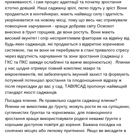
приживаності, і сам процес адаптації та початку зростання
істотно довший. Наші саджанці зрілі, легко підуть у зріст. Вони
продаються в контейнерах, мають найвищу силу і здатність
укорінюватися на новому місці, тому що весь час отримували
повноцінне харчування - краще добрива світу Осмокот
внесено в ґрунт горщиків, де вони ростуть. Вони мають
високий імунітет і опір несприятливим факторам на відміну від
будь-яких саджанців, які продаються з відкритою кореневою
системою, так як вони не перебували в стані тривалого стресу
через відсутність харчування та зони зростання (саджанці з
ГКС та ПКС завжди ослаблені та важче вкорінюються) . Ялинки
у нас щодня отримує повний комплекс макро та
мікроелементів, які забезпечують імунний захист та формують
потужний потенціал зростання та плодоношення відразу ж
після пересадки до вас у сад. ТАВІЯСАД пропонує найвищий
стандарт якості саджанців.
Посадка ялинки. Як правильно садити саджанці ялинки?
Ялинки не вимоглива до ґрунту, можуть рости як на супіщаних,
суглинистих ґрунтах та чорноземах, для повноцінного
зростання краще використовувати родючі неважкі ґрунти з
хорошим доступом повітря до коріння. Бажана посадка на
сонячних місцях або легкому притіненні. Якщо ви висадите в