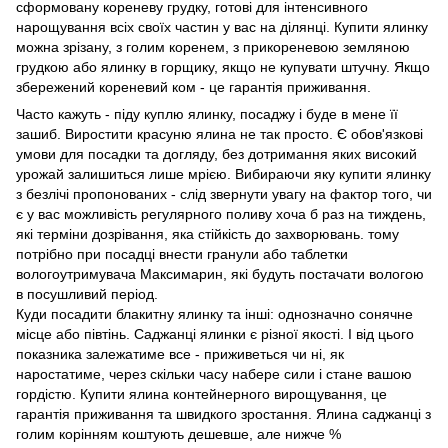
сформовану кореневу грудку, готові для інтенсивного
нарощування всіх своїх частин у вас на ділянці. Купити ялинку
можна зрізану, з голим коренем, з прикореневою земляною
грудкою або ялинку в горщику, якщо не купувати штучну. Якщо
збережений кореневий ком - це гарантія приживання.
Часто кажуть - піду куплю ялинку, посаджу і буде в мене її
зашиб. Виростити красуню ялина не так просто. Є обов'язкові
умови для посадки та догляду, без дотримання яких високий
урожай залишиться лише мрією. Вибираючи яку купити ялинку
з безлічі пропонованих - слід звернути увагу на фактор того, чи
є у вас можливість регулярного поливу хоча б раз на тиждень,
які терміни дозрівання, яка стійкість до захворювань. тому
потрібно при посадці внести гранули або таблетки
вологоутримувача Максимарин, які будуть постачати вологою
в посушливий період.
Куди посадити блакитну ялинку та інші: однозначно сонячне
місце або півтінь. Саджанці ялинки є різної якості. І від цього
показника залежатиме все - приживеться чи ні, як
наростатиме, через скільки часу набере сили і стане вашою
гордістю. Купити ялина контейнерного вирощування, це
гарантія приживання та швидкого зростання. Ялина саджанці з
голим корінням коштують дешевше, але нижче %