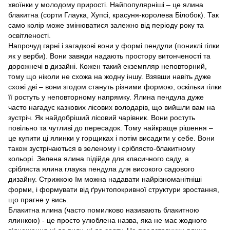
хвоїнки у молодому прирості. Найпопулярніші – це ялина
блакитна (сорти Глаука, Хупсі, красуня-королева Білобок). Так
само колір може змінюватися залежно від періоду року та
освітленості.
Напрочуд гарні і загадкові вони у формі пендули (пониклі гілки
як у верби). Вони завжди надають простору витонченості та
дорожнечі в дизайні. Кожен такий екземпляр неповторний,
тому що ніколи не схожа на жодну іншу. Взявши навіть дуже
схожі дві – вони згодом стануть різними формою, оскільки гілки
її ростуть у неповторному напрямку. Ялина пендула дуже
часто нагадує казкових лісових володарів, що вийшли вам на
зустріч. Як найдобріший лісовий чарівник. Вони ростуть
повільно та чутливі до пересадок. Тому найкраще рішення –
це купити ці ялинки у горщиках і потім висадити у себе. Вони
також зустрічаються в зеленому і сріблясто-блакитному
кольорі. Зелена ялина підійде для класичного саду, а
срібляста ялина глаука пендула для високого садового
дизайну. Стрижкою їм можна надавати найрізноманітніші
форми, і формувати від ґрунтопокривної структури зростання,
що прагне у вись.
Блакитна ялина (часто помилково називають блакитною
ялинкою) - це просто улюблена назва, яка не має жодного