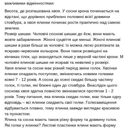
важливими відмінностями:
Висота, де розташована хвоя. У сосни крона починається на
відстані, що дорівнює приблизно половині всієї довжини
стовбура, а хвоя ялинки починає рости практично над самою
землею.
Розмір шишки. Чоловічі соснові шишки до 4см, вони мають
жовте забарвлення. Жіночі суцвіття ще менші. Жіночі ялинові
шишки в рази більші за чоловічі: їх можна легко розпізнати за
яскраво-червоним кольором. Вони також розміщені на
кінчиках гілок, що знаходяться лише у верхній частині крони. М
чоловічі ялинові шишки не яскраві та невеликі у розмірі.
Хвоя ялини та сосни має різний період зміни голок. Хвоїнки
ялинки опадають поступово, змінюючись новими голками
кожні 7 - 12 років. А сосна до осені скидає більшу частину
голок, ті голки, які ближчі один до стовбура. Внаслідок цього
соснова хвоя здатна повністю змінюватися протягом 1 - 2
років. Тому питання, яка ялинка скидає голки, має тільки одну
відповідь – всі ялинки скидають свої голки. Голкозаміщення
відбувається плавно, тому ялинка завжди виглядає красивою
та пухнастою.
Ялина та сосна мають також різну форму та довжину голок.
Які голки у ялинки? Листові пластинки ялини мають форму