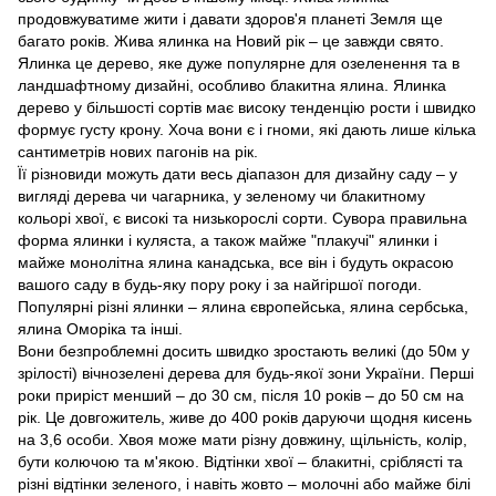
продовжуватиме жити і давати здоров'я планеті Земля ще
багато років. Жива ялинка на Новий рік – це завжди свято.
Ялинка це дерево, яке дуже популярне для озеленення та в
ландшафтному дизайні, особливо блакитна ялина. Ялинка
дерево у більшості сортів має високу тенденцію рости і швидко
формує густу крону. Хоча вони є і гноми, які дають лише кілька
сантиметрів нових пагонів на рік.
Її різновиди можуть дати весь діапазон для дизайну саду – у
вигляді дерева чи чагарника, у зеленому чи блакитному
кольорі хвої, є високі та низькорослі сорти. Сувора правильна
форма ялинки і куляста, а також майже "плакучі" ялинки і
майже монолітна ялина канадська, все він і будуть окрасою
вашого саду в будь-яку пору року і за найгіршої погоди.
Популярні різні ялинки – ялина європейська, ялина сербська,
ялина Оморіка та інші.
Вони безпроблемні досить швидко зростають великі (до 50м у
зрілості) вічнозелені дерева для будь-якої зони України. Перші
роки приріст менший – до 30 см, після 10 років – до 50 см на
рік. Це довгожитель, живе до 400 років даруючи щодня кисень
на 3,6 особи. Хвоя може мати різну довжину, щільність, колір,
бути колючою та м'якою. Відтінки хвої – блакитні, сріблясті та
різні відтінки зеленого, і навіть жовто – молочні або майже білі