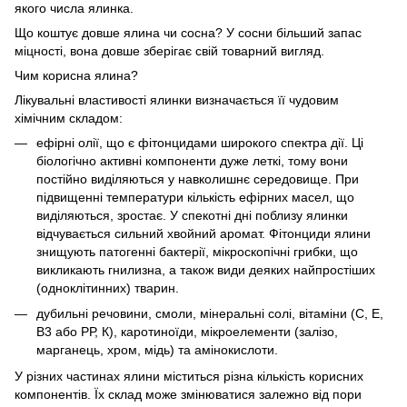
якого числа ялинка.
Що коштує довше ялина чи сосна? У сосни більший запас
міцності, вона довше зберігає свій товарний вигляд.
Чим корисна ялина?
Лікувальні властивості ялинки визначається її чудовим
хімічним складом:
ефірні олії, що є фітонцидами широкого спектра дії. Ці
біологічно активні компоненти дуже леткі, тому вони
постійно виділяються у навколишнє середовище. При
підвищенні температури кількість ефірних масел, що
виділяються, зростає. У спекотні дні поблизу ялинки
відчувається сильний хвойний аромат. Фітонциди ялини
знищують патогенні бактерії, мікроскопічні грибки, що
викликають гнилизна, а також види деяких найпростіших
(одноклітинних) тварин.
дубильні речовини, смоли, мінеральні солі, вітаміни (С, Е,
В3 або РР, К), каротиноїди, мікроелементи (залізо,
марганець, хром, мідь) та амінокислоти.
У різних частинах ялини міститься різна кількість корисних
компонентів. Їх склад може змінюватися залежно від пори