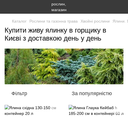
Каталог
Рослини та газонна трава
Хвойні рослини
Ялини. 
Купити живу ялинку в горщику в
Києві з доставкою день у день
Фільтр
За популярністю