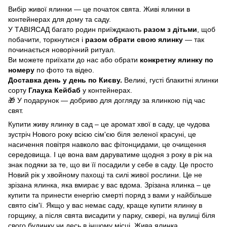
Вибір живої ялинки — це початок свята. Живі ялинки в
контейнерах для дому та саду.
У ТАВІЯСАД багато родин приїжджають
разом з дітьми
, щоб
побачити, торкнутися і
разом обрати свою ялинку
— так
починається новорічний ритуал.
Ви можете приїхати до нас або обрати
конкретну ялинку по
номеру
по фото та відео.
Доставка день у день по Києву.
Великі, густі блакитні ялинки
сорту
Глаука Кейбаб
у контейнерах.
🎁 У подарунок — добриво для догляду за ялинкою під час
свят.
Купити живу ялинку в сад – це аромат хвої в саду, це чудова
зустріч Нового року всією сім'єю біля зеленої красуні, це
насичення повітря навколо вас фітонцидами, це очищення
середовища. І це вона вам даруватиме щодня з року в рік на
знак подяки за те, що ви її посадили у себе в саду. Це просто
Новий рік у хвойному пахощі та силі живої рослини. Це не
зрізана ялинка, яка вмирає у вас вдома. Зрізана ялинка – це
купити та принести енергію смерті поряд з вами у найбільше
свято сім'ї. Якщо у вас немає саду, краще купити ялинку в
горщику, а після свята висадити у парку, сквері, на вулиці біля
свого будинку чи десь в іншому місці. Жива ялинка