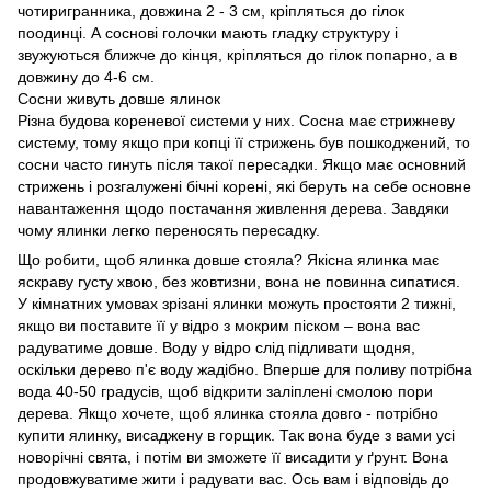
чотиригранника, довжина 2 - 3 см, кріпляться до гілок
поодинці. А соснові голочки мають гладку структуру і
звужуються ближче до кінця, кріпляться до гілок попарно, а в
довжину до 4-6 см.
Сосни живуть довше ялинок
Різна будова кореневої системи у них. Сосна має стрижневу
систему, тому якщо при копці її стрижень був пошкоджений, то
сосни часто гинуть після такої пересадки. Якщо має основний
стрижень і розгалужені бічні корені, які беруть на себе основне
навантаження щодо постачання живлення дерева. Завдяки
чому ялинки легко переносять пересадку.
Що робити, щоб ялинка довше стояла? Якісна ялинка має
яскраву густу хвою, без жовтизни, вона не повинна сипатися.
У кімнатних умовах зрізані ялинки можуть простояти 2 тижні,
якщо ви поставите її у відро з мокрим піском – вона вас
радуватиме довше. Воду у відро слід підливати щодня,
оскільки дерево п'є воду жадібно. Вперше для поливу потрібна
вода 40-50 градусів, щоб відкрити заліплені смолою пори
дерева. Якщо хочете, щоб ялинка стояла довго - потрібно
купити ялинку, висаджену в горщик. Так вона буде з вами усі
новорічні свята, і потім ви зможете її висадити у ґрунт. Вона
продовжуватиме жити і радувати вас. Ось вам і відповідь до