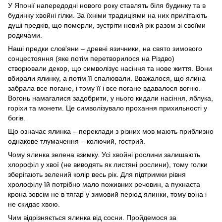
У Японії напередодні нового року ставлять біля будинку та в
будинку хвойні гілки. За їхніми традиціями на них прилітають
душі предків, що померли, зустріти новий рік разом зі своїми
родичами.
Наші предки слов'яни – древні язичники, на свято зимового
сонцестояння (яке потім перетворилося на Різдво)
створювали декор, що символізує насіння та нове життя. Вони
вбирали ялинку, а потім її спалювали. Вважалося, що ялина
забрала все погане, і тому її і все погане вдавалося вогню.
Вогонь намагалися задобрити, у нього кидали насіння, яблука,
горіхи та монети. Це символізувало прохання прихильності у
богів.
Що означає ялинка – переклади з різних мов мають приблизно
однакове тлумачення – колючий, гострий.
Чому ялинка зелена взимку. Усі хвойні рослини залишають
хлорофіл у хвої (не виводять як листяні рослини), тому голки
зберігають зелений колір весь рік. Для підтримки рівня
хролофілу їй потрібно мало поживних речовин, а пухнаста
крона зовсім не в тягар у зимовий період ялинки, тому вона і
не скидає хвою.
Чим відрізняється ялинка від сосни. Пройдемося за