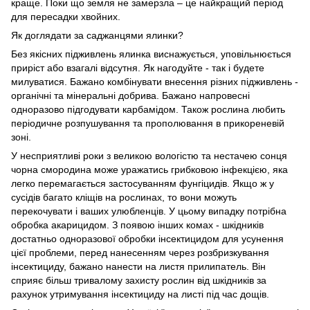
краще. Поки що земля не замерзла – це найкращий період
для пересадки хвойних.
Як доглядати за саджанцями ялинки?
Без якісних підживлень ялинка виснажується, уповільнюється
приріст або взагалі відсутня. Як нагодуйте - так і будете
милуватися. Бажано комбінувати внесення різних підживлень -
органічні та мінеральні добрива. Бажано напровесні
одноразово підгодувати карбамідом. Також рослина любить
періодичне розпушування та прополювання в прикореневій
зоні.
У несприятливі роки з великою вологістю та нестачею сонця
чорна смородина може уражатись грибковою інфекцією, яка
легко перемагається застосуванням фунгіцидів. Якщо ж у
сусідів багато кліщів на рослинах, то вони можуть
перекочувати і ваших улюбленців. У цьому випадку потрібна
обробка акарицидом. З появою інших комах - шкідників
достатньо одноразової обробки інсектицидом для усунення
цієї проблеми, перед нанесенням через розбризкування
інсектициду, бажано нанести на листя прилипатель. Він
сприяє більш тривалому захисту рослин від шкідників за
рахунок утримування інсектициду на листі під час дощів.