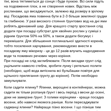
тіні, вона тягтиметься до сонця і буде пухкою. Всі сили підуть
на подовження гілок, а не створення нових. Відстань між
рослинами, що висаджуються, залежно від розміру в зрілому
віці. Посадкова яма повинна бути в 2-3 більше земляної грудки
та глибиною. У разі високого стояння ґрунтових вод на дні ями
роблять дренажний шар. Для кращого старту зростання слід
додати при посадці субстрат для хвойних рослин у суміші з
рідним ґрунтом 50% на 50%, а також додати біогумус і
перемішати. Для збільшення поглинальної здатності коренів,
тобто посилення харчування, рекомендуємо внести в
посадкову яму мікоризу - це до 12 разів влучить надходження
води та поживних речовин через коріння.
При посадці не слід заглиблювати. Після висадки грунт слід
ущільнити навколо стебла, зробити лунку і ретельно полити
(необхідно, щоб вода витіснила всі бульбашки повітря для
щільного прилягання грунту до коріння). Потім необхідно
замульчувати.
Коли садити ялинку? Ялинки, вирощені в контейнерах, можна
садити як тільки розтанув ґрунт і весь період з весни до осені,
доки не замерзне ґрунт. З голими корінцями - краще посадка
восени, або навесні якомога раніше. Коли пересаджувати
саджанці ялинки? Найкраще пізно восени. І що пізніше тим