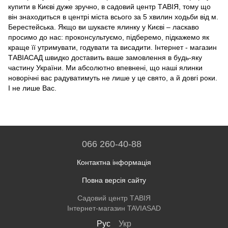
купити в Києві дуже зручно, в садовий центр ТАВІЯ, тому що
він знаходиться в центрі міста всього за 5 хвилин ходьби від м.
Берестейська. Якщо ви шукаєте ялинку у Києві – ласкаво
просимо до нас: проконсультуємо, підберемо, підкажемо як
краще її утримувати, годувати та висадити. Інтернет - магазин
ТАВІАСАД швидко доставить ваше замовлення в будь-яку
частину України. Ми абсолютно впевнені, що наші ялинки
новорічні вас радуватимуть не лише у це свято, а й довгі роки.
І не лише Вас.
066 260-40-88
Контактна інформація
Повна версія сайту
Садовий центр ТАВІЯ
Інтернет-магазин TAVIASAD
Рус
Укр