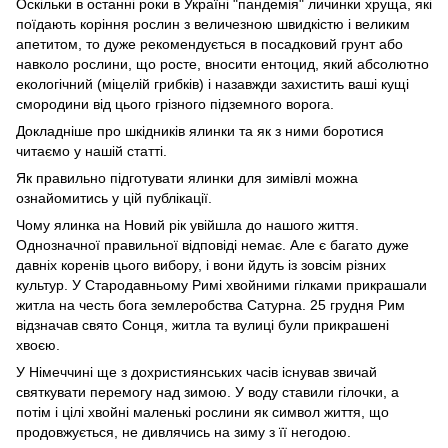
Оскільки в останні роки в Україні "пандемія" личинки хруща, які
поїдають коріння рослин з величезною швидкістю і великим
апетитом, то дуже рекомендується в посадковий грунт або
навколо рослини, що росте, вносити ентоцид, який абсолютно
екологічний (міцелій грибків) і назавжди захистить ваші кущі
смородини від цього грізного підземного ворога.
Докладніше про шкідників ялинки та як з ними боротися
читаємо у нашій статті.
Як правильно підготувати ялинки для зимівлі можна
ознайомитись у цій публікації.
Чому ялинка на Новий рік увійшла до нашого життя.
Однозначної правильної відповіді немає. Але є багато дуже
давніх коренів цього вибору, і вони йдуть із зовсім різних
культур. У Стародавньому Римі хвойними гілками прикрашали
житла на честь бога землеробства Сатурна. 25 грудня Рим
відзначав свято Сонця, житла та вулиці були прикрашені
хвоєю.
У Німеччині ще з дохристиянських часів існував звичай
святкувати перемогу над зимою. У воду ставили гілочки, а
потім і цілі хвойні маленькі рослини як символ життя, що
продовжується, не дивлячись на зиму з її негодою.