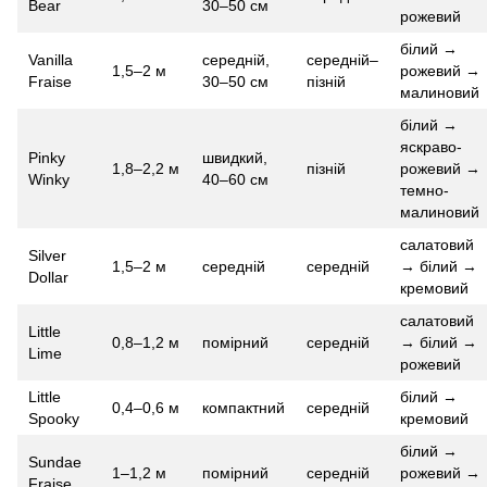
Bear
30–50 см
рожевий
білий →
Vanilla
середній,
середній–
1,5–2 м
рожевий →
Fraise
30–50 см
пізній
малиновий
білий →
яскраво-
Pinky
швидкий,
1,8–2,2 м
пізній
рожевий →
Winky
40–60 см
темно-
малиновий
салатовий
Silver
1,5–2 м
середній
середній
→ білий →
Dollar
кремовий
салатовий
Little
0,8–1,2 м
помірний
середній
→ білий →
Lime
рожевий
Little
білий →
0,4–0,6 м
компактний
середній
Spooky
кремовий
білий →
Sundae
1–1,2 м
помірний
середній
рожевий →
Fraise