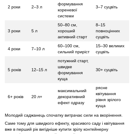
формування
2 роки
2–3 л
3–7 суцвіть
кореневої
системи
50–80 см,
8–15
3 роки
5 л
хороший
повноцінних
активний старт
суцвіть
60–100 см,
15–30 великих
4 роки
7–10 л
сильний приріст
суцвіть
потужний старт,
швидке
5 років
12–15 л
30+ суцвіть
формування
куща
рясне
максимальний
квітування
6+ років
20 л+
декоративний
рівня зрілого
ефект одразу
куща
Молодий саджанець спочатку витрачає сили на вкорінення.
Саме тому для швидкого ефекту, красивого саду і квітування
вже в перший рік вигідніше купити зрілу контейнерну