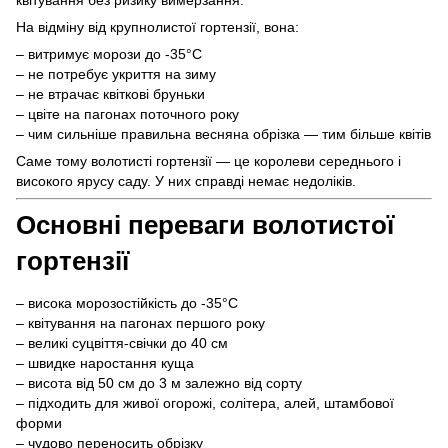
На відміну від крупнолистої гортензії, вона:
– витримує морози до -35°C
– не потребує укриття на зиму
– не втрачає квіткові бруньки
– цвіте на пагонах поточного року
– чим сильніше правильна весняна обрізка — тим більше квітів
Саме тому волотисті гортензії — це королеви середнього і
високого ярусу саду. У них справді немає недоліків.
Основні переваги волотистої
гортензії
– висока морозостійкість до -35°C
– квітування на пагонах першого року
– великі суцвіття-свічки до 40 см
– швидке наростання куща
– висота від 50 см до 3 м залежно від сорту
– підходить для живої огорожі, солітера, алей, штамбової
форми
– чудово переносить обрізку