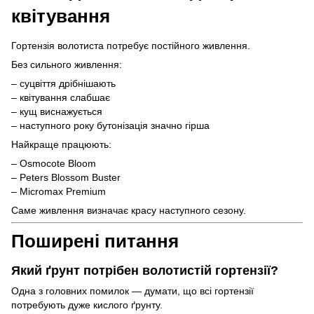
квітування
Гортензія волотиста потребує постійного живлення.
Без сильного живлення:
– суцвіття дрібнішають
– квітування слабшає
– кущ виснажується
– наступного року бутонізація значно гірша
Найкраще працюють:
– Osmocote Bloom
– Peters Blossom Buster
– Micromax Premium
Саме живлення визначає красу наступного сезону.
Поширені питання
Який ґрунт потрібен волотистій гортензії?
Одна з головних помилок — думати, що всі гортензії
потребують дуже кислого ґрунту.