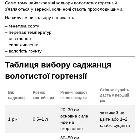
Саме тому найяскравіші кольори волотистих гортензій
з’являються у вересні, коли ночі стають прохолоднішими.
На силу зміни кольору впливають:
– генетика сорту
– перепад температур
– освітлення
– сила живлення
– вологість ґрунту
Таблиця вибору саджанця
волотистої гортензії
Скільки суцвіть
Вік
Розмір
Річний приріст
дасть у перший
саджанця
контейнера
після посадки
рік
20–30 см,
зазвичай не
основна сила
1 рік
0,5–1 л
цвіте або 1–2
йде на
слабкі суцвіття
вкорінення
30–50 см,