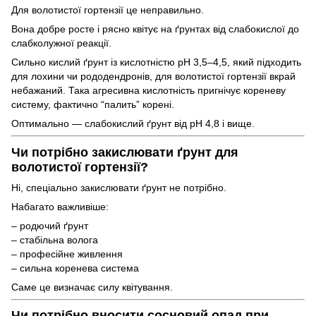
Для волотистої гортензії це неправильно.
Вона добре росте і рясно квітує на ґрунтах від слабокислої до
слабколужної реакції.
Сильно кислий ґрунт із кислотністю pH 3,5–4,5, який підходить
для лохини чи рододендронів, для волотистої гортензії вкрай
небажаний. Така агресивна кислотність пригнічує кореневу
систему, фактично “палить” корені.
Оптимально — слабокислий ґрунт від pH 4,8 і вище.
Чи потрібно закислювати ґрунт для
волотистої гортензії?
Ні, спеціально закислювати ґрунт не потрібно.
Набагато важливіше:
– родючий ґрунт
– стабільна волога
– професійне живлення
– сильна коренева система
Саме це визначає силу квітування.
Чи потрібно вносити сосновий опад при