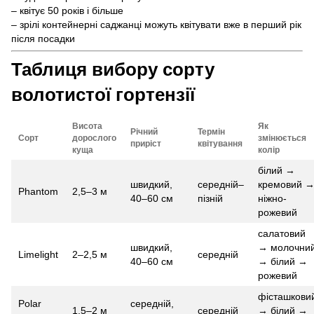
– квітує 50 років і більше
– зрілі контейнерні саджанці можуть квітувати вже в перший рік
після посадки
Таблиця вибору сорту
волотистої гортензії
Висота
Як
Річний
Термін
Сорт
дорослого
змінюється
приріст
квітування
куща
колір
білий →
швидкий,
середній–
кремовий 
Phantom
2,5–3 м
40–60 см
пізній
ніжно-
рожевий
салатовий
швидкий,
→ молочни
Limelight
2–2,5 м
середній
40–60 см
→ білий →
рожевий
фісташкови
Polar
середній,
1,5–2 м
середній
→ білий →