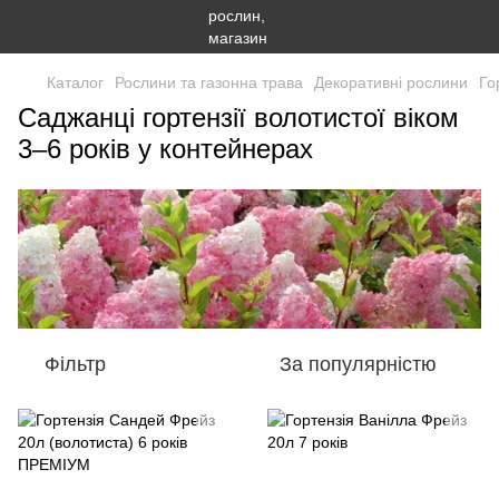
Каталог
Рослини та газонна трава
Декоративні рослини
Го
Саджанці гортензії волотистої віком
3–6 років у контейнерах
Фільтр
За популярністю