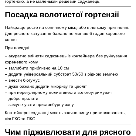
гортензію, а не маленький дешевий саджанець.
Посадка волотистої гортензії
Найкраще росте на сонячному місці або в легкому притіненні.
Для рясного квітування бажано не менше 6 годин хорошого
сонця.
При посадці:
– акуратно вийняти саджанець із контейнера без руйнування
кореневого кому
– заглибити приблизно на 10 см
– додати універсальний субстрат 50/50 з рідною землею
– внести біогумус
– дуже бажано додати мікоризу та цеоліт
– при нерегулярному поливі внести вологоутримувач
– добре пролити
– замульчувати пристовбурну зону
Контейнерні саджанці мають значно вищу приживлюваність,
ніж ГКС та ПКС.
Чим підживлювати для рясного