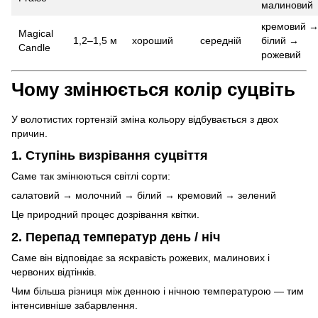
малиновий
кремовий 
Magical
1,2–1,5 м
хороший
середній
білий →
Candle
рожевий
Чому змінюється колір суцвіть
У волотистих гортензій зміна кольору відбувається з двох
причин.
1. Ступінь визрівання суцвіття
Саме так змінюються світлі сорти:
салатовий → молочний → білий → кремовий → зелений
Це природний процес дозрівання квітки.
2. Перепад температур день / ніч
Саме він відповідає за яскравість рожевих, малинових і
червоних відтінків.
Чим більша різниця між денною і нічною температурою — тим
інтенсивніше забарвлення.