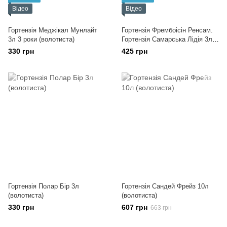
Відео
Відео
Гортензія Меджікал Мунлайт
Гортензія Фрембоісін Ренсам.
3л 3 роки (волотиста)
Гортензія Самарська Лідія 3л 3
роки
330 грн
425 грн
Гортензія Полар Бір 3л
Гортензія Сандей Фрейз 10л
(волотиста)
(волотиста)
330 грн
607 грн
663 грн