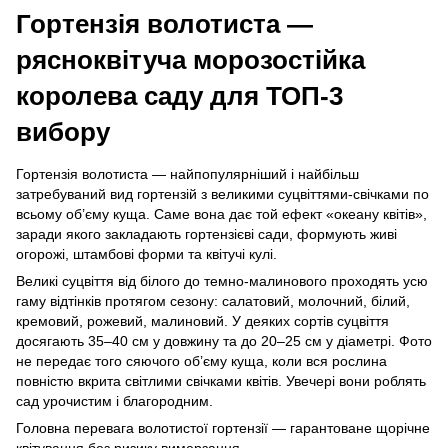
Гортензія волотиста —
рясноквітуча морозостійка
королева саду для ТОП-3
вибору
Гортензія волотиста — найпопулярніший і найбільш
затребуваний вид гортензій з великими суцвіттями-свічками по
всьому об’єму куща. Саме вона дає той ефект «океану квітів»,
заради якого закладають гортензієві сади, формують живі
огорожі, штамбові форми та квітучі кулі.
Великі суцвіття від білого до темно-малинового проходять усю
гаму відтінків протягом сезону: салатовий, молочний, білий,
кремовий, рожевий, малиновий. У деяких сортів суцвіття
досягають 35–40 см у довжину та до 20–25 см у діаметрі. Фото
не передає того сяючого об’єму куща, коли вся рослина
повністю вкрита світлими свічками квітів. Увечері вони роблять
сад урочистим і благородним.
Головна перевага волотистої гортензії — гарантоване щорічне
квітування без ризику вимерзання.