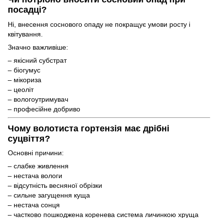
посадці?
Ні, внесення соснового опаду не покращує умови росту і
квітування.
Значно важливіше:
– якісний субстрат
– біогумус
– мікориза
– цеоліт
– вологоутримувач
– професійне добриво
Чому волотиста гортензія має дрібні
суцвіття?
Основні причини:
– слабке живлення
– нестача вологи
– відсутність весняної обрізки
– сильне загущення куща
– нестача сонця
– частково пошкоджена коренева система личинкою хруща