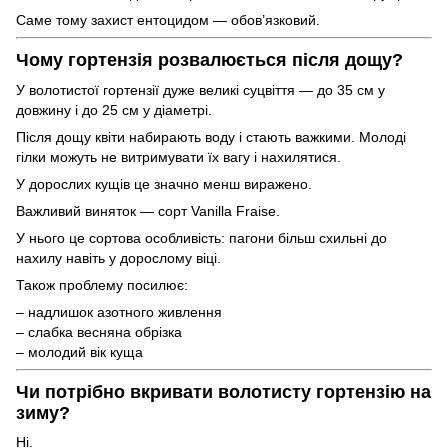
Саме тому захист ентоцидом — обов’язковий.
Чому гортензія розвалюється після дощу?
У волотистої гортензії дуже великі суцвіття — до 35 см у
довжину і до 25 см у діаметрі.
Після дощу квіти набирають воду і стають важкими. Молоді
гілки можуть не витримувати їх вагу і нахилятися.
У дорослих кущів це значно менш виражено.
Важливий виняток — сорт Vanilla Fraise.
У нього це сортова особливість: пагони більш схильні до
нахилу навіть у дорослому віці.
Також проблему посилює:
– надлишок азотного живлення
– слабка весняна обрізка
– молодий вік куща
Чи потрібно вкривати волотисту гортензію на
зиму?
Ні.