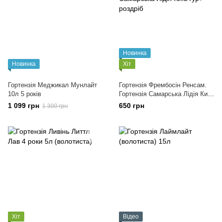
Новинка
Новинка
Хіт
Гортензія Меджикал Мунлайт
Гортензія Фрембосін Ренсам.
10л 5 років
Гортензія Самарська Лідія Київ
гурт роздріб
1 099 грн
650 грн
1 300 грн
Хіт
Відео