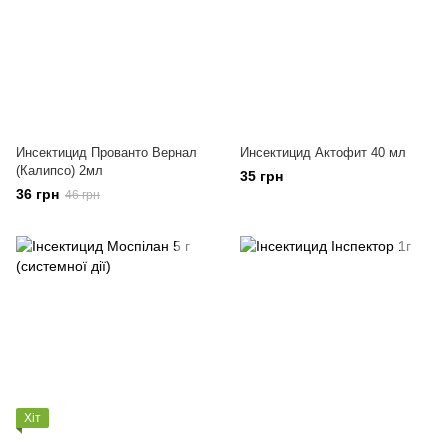
Инсектицид Прованто Вернал
Инсектицид Актофит 40 мл
(Калипсо) 2мл
35 грн
36 грн
46 грн
Хіт