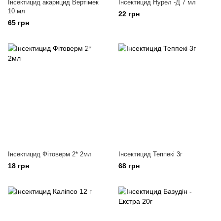
Інсектицид акарицид Вертімек
Інсектицид Нурел -Д 7 мл
10 мл
22 грн
65 грн
Інсектицид Фітоверм 2* 2мл
Інсектицид Теппекі 3г
18 грн
68 грн