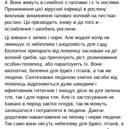
4. Вони живуть в симбіозі з галлами і є їх носіями.
Проникнення цієї вірусної інфекції в рослину
викликає виникнення галових колоній на листках
рослин. Це призводить знову ж до того ж -
ослаблення і загибель рослини.
Ці комахи є зелені і чорні. Але жодної колір не
зменшує їх небезпека і шкідливість для саду
Біологічні препарати від попелиці засновані на дії
колоній грибів, що пригнічують ріст, розмноження
особин попелиці, або паралізують їх. Вони
екологічні, безпечні для бджіл і птахів, а так же
людини. Синтезовані людиною хімічні засоби від
попелиць відрізняються дуже швидким і
ефективним гнітючим і знищує дією як для зелена
тля, так і для чорна тля. Але їх застосування не
бажано в період зав'язі плодів, так як можуть
залишатися і потрапляти в людини. Даючи
додаткове навантаження на печінку і нирки людини.
Так само вони несуть небезпеку для бджіл, птахів, а