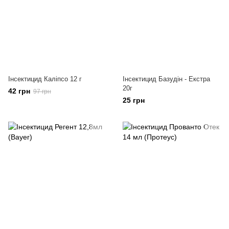
Інсектицид Каліпсо 12 г
Інсектицид Базудін - Екстра
20г
42 грн
97 грн
25 грн