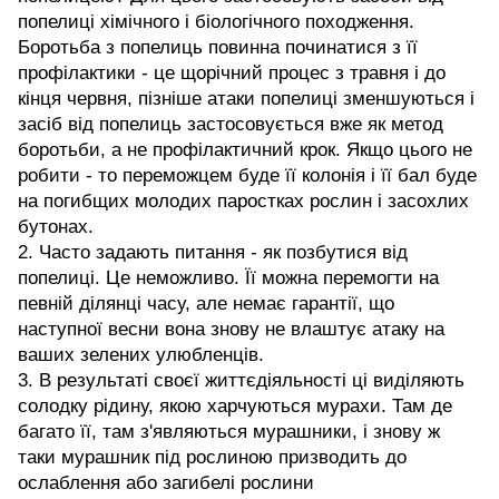
попелиці хімічного і біологічного походження.
Боротьба з попелиць повинна починатися з її
профілактики - це щорічний процес з травня і до
кінця червня, пізніше атаки попелиці зменшуються і
засіб від попелиць застосовується вже як метод
боротьби, а не профілактичний крок. Якщо цього не
робити - то переможцем буде її колонія і її бал буде
на погибщих молодих паростках рослин і засохлих
бутонах.
2. Часто задають питання - як позбутися від
попелиці. Це неможливо. Її можна перемогти на
певній ділянці часу, але немає гарантії, що
наступної весни вона знову не влаштує атаку на
ваших зелених улюбленців.
3. В результаті своєї життєдіяльності ці виділяють
солодку рідину, якою харчуються мурахи. Там де
багато її, там з'являються мурашники, і знову ж
таки мурашник під рослиною призводить до
ослаблення або загибелі рослини