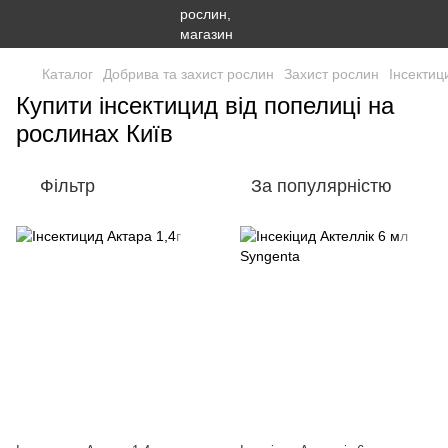
Каталог
Добрива та захист рослин
Захист рослин
Інсектиц
Купити інсектицид від попелиці на
рослинах Київ
Фільтр
За популярністю