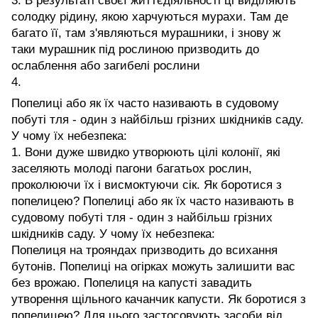
3. В результаті своєї життєдіяльності ці виділяють
солодку рідину, якою харчуються мурахи. Там де
багато її, там з'являються мурашники, і знову ж
таки мурашник під рослиною призводить до
ослаблення або загибелі рослини
4.
Попелиці або як їх часто називають в судовому
побуті тля - один з найбільш грізних шкідників саду.
У чому їх небезпека:
1. Вони дуже швидко утворюють цілі колонії, які
заселяють молоді пагони багатьох рослин,
проколюючи їх і висмоктуючи сік. Як боротися з
попелицею? Попелиці або як їх часто називають в
судовому побуті тля - один з найбільш грізних
шкідників саду. У чому їх небезпека:
Попелиця на трояндах призводить до всихання
бутонів. Попелиці на огірках можуть залишити вас
без врожаю. Попелиця на капусті завадить
утворення щільного качанчик капусти. Як боротися з
попелицею? Для цього застосовують засоби від