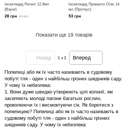
Інсектицид Регент 12,8мл
Інсектицид Прованто Отек 14
(Bayer)
мл (Протеус)
28 грн
53 грн
32 грн
Показати ще 19 товарів
Назад
Вперед
1
з 2
Попелиці або як їх часто називають в судовому
побуті тля - один з найбільш грізних шкідників саду.
У чому їх небезпека:
1. Вони дуже швидко утворюють цілі колонії, які
заселяють молоді пагони багатьох рослин,
проколюючи їх і висмоктуючи сік. Як боротися з
попелицею? Попелиці або як їх часто називають в
судовому побуті тля - один з найбільш грізних
шкідників саду. У чому їх небезпека: