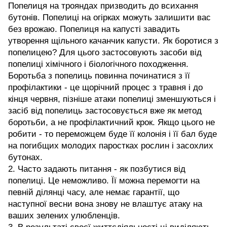
Попелиця на трояндах призводить до всихання
бутонів. Попелиці на огірках можуть залишити вас
без врожаю. Попелиця на капусті завадить
утворення щільного качанчик капусти. Як боротися з
попелицею? Для цього застосовують засоби від
попелиці хімічного і біологічного походження.
Боротьба з попелиць повинна починатися з її
профілактики - це щорічний процес з травня і до
кінця червня, пізніше атаки попелиці зменшуються і
засіб від попелиць застосовується вже як метод
боротьби, а не профілактичний крок. Якщо цього не
робити - то переможцем буде її колонія і її бал буде
на погибщих молодих паростках рослин і засохлих
бутонах.
2. Часто задають питання - як позбутися від
попелиці. Це неможливо. Її можна перемогти на
певній ділянці часу, але немає гарантії, що
наступної весни вона знову не влаштує атаку на
ваших зелених улюбленців.