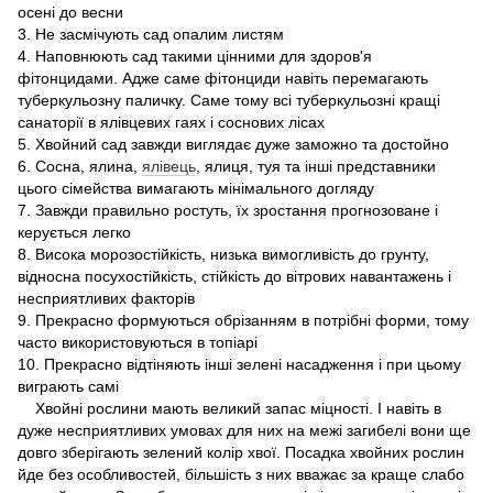
осені до весни
3. Не засмічують сад опалим листям
4. Наповнюють сад такими цінними для здоров'я
фітонцидами. Адже саме фітонциди навіть перемагають
туберкульозну паличку. Саме тому всі туберкульозні кращі
санаторії в ялівцевих гаях і соснових лісах
5. Хвойний сад завжди виглядає дуже заможно та достойно
6. Сосна, ялина,
ялівець
, ялиця, туя та інші представники
цього сімейства вимагають мінімального догляду
7. Завжди правильно ростуть, їх зростання прогнозоване і
керується легко
8. Висока морозостійкість, низька вимогливість до грунту,
відносна посухостійкість, стійкість до вітрових навантажень і
несприятливих факторів
9. Прекрасно формуються обрізанням в потрібні форми, тому
часто використовуються в топіарі
10. Прекрасно відтіняють інші зелені насадження і при цьому
виграють самі
Хвойні рослини мають великий запас міцності. І навіть в
дуже несприятливих умовах для них на межі загибелі вони ще
довго зберігають зелений колір хвої. Посадка хвойних рослин
йде без особливостей, більшість з них вважає за краще слабо