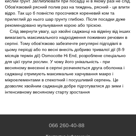
кислий грунт. Заглиблювати при посадці ні в якому разі не слід.
Обов'язковий рясний полив раз на тиждень, рясний - це влити
відро. Так що б повністю просочився кореневий ком та
прилеглий до нього шар грунту глибоко. Після посадки дуже
рекомендовано мульчування корою або тріскою.
Слід звернути увагу, що хвойні саджанці на відміну від інших
вимагають максимального надходження поживних речовин в
серпні. Тому обов'язково забезпечте регулярні підгодівлі в
цьому періоді або по весні внесіть добриво тривалої дії (8-9
місяців термін дії) Osmocotte Hi End, розроблене спеціально
для цієї групи рослин. У чому його унікальність - при
весняному внесенні в серпні розчиняється друга оболонка і
саджанці отримують максимальне харчування макро і
мікроелементами в спекотний і посушливий серпень. Це
дозволяє хвойним саджанців добре підготуватися до зими і
інтенсивному весняному старту зростання
066 260-40-88