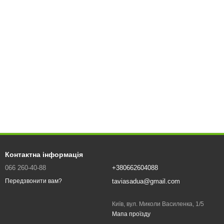
Контактна інформація
066 260-40-88
+380662604088
taviasadua@gmail.com
Передзвонити вам?
Київ, вул. Миколи Василенка, 1/5
Мапа проїзду