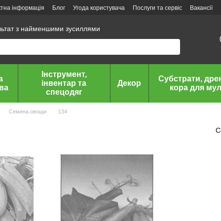
ктна інформація
Блог
Угода користувача
Послуги та сервіс
Вакансії
льтат з найменшими зусиллями
Інструмент,
а
Субстрати, дре
інвентар та
Декор
ава
кора для мул
спецодяг
Семена овощи
134
С