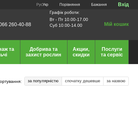
Вхід
Порівняння
Рус
Укр
Бажання
Графік роботи:
Вт - Пт 10.00-17.00
Мій кошик
066 260-40-88
Суб 10.00-14.00
наж та
Добрива та
Акции,
Послуги
ьчі
захист рослин
скидки
та сервіс
за популярністю
спочатку дешевше
за назвою
ортування: