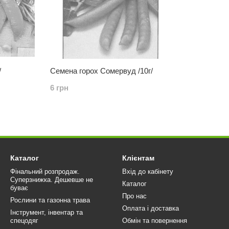
/
Семена горох Сомервуд /10г/
6 грн
Каталог
Клієнтам
Фінальний розпродаж.
Вхід до кабінету
Суперзнижка. Дешевше не
Каталог
буває
Про нас
Рослини та газонна трава
Оплата і доставка
Інструмент, інвентар та
спецодяг
Обмін та повернення