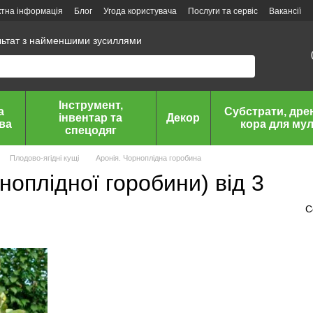
ктна інформація
Блог
Угода користувача
Послуги та сервіс
Вакансії
льтат з найменшими зусиллями
Інструмент,
а
Субстрати, дре
інвентар та
Декор
ава
кора для мул
спецодяг
Плодово-ягідні кущі
Аронія. Чорноплідна горобина
ноплідної горобини) від 3
С