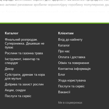
огічно активні речовини зробили чорноплідну горобину популярною д
ає багато років отримувати власний урожай ягід, які є природним 
н посадити аронію
Каталог
Клієнтам
отужніших природних антиоксидантів серед
Фінальний розпродаж.
Вхід до кабінету
ідної горобини — надзвичайно високий вміст поліфенолів та антоці
Суперзнижка. Дешевше не
Каталог
буває
Про нас
Рослини та газонна трава
Оплата і доставка
анізму від оксидативного стресу;
Інструмент, інвентар та
спецодяг
Обмін та повернення
радикали;
Декор
Контактна інформація
вати здоров'я серцево-судинної системи;
Субстрати, дренаж та кора
Блог
для мульчі
тарінню організму.
Угода користувача
Добрива та захист рослин
Послуги та сервіс
ам аронія заслужено вважається однією з найкорисніших ягід для л
Акции, скидки
Вакансії
ті ягодам.
Послуги та сервіс
Ми в соцмережах
рця та судин