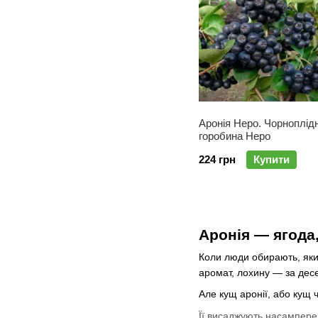
Аронія Неро. Чорноплід
горобина Неро
224 грн
Купити
Аронія — ягода,
Коли люди обирають, який
аромат, лохину — за десе
Але кущ аронії, або кущ 
Її висаджують насамперед