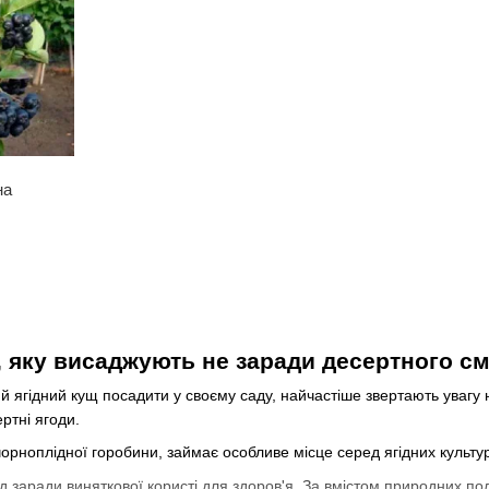
на
 яку висаджують не заради десертного сма
 ягідний кущ посадити у своєму саду, найчастіше звертають увагу 
ртні ягоди.
чорноплідної горобини, займає особливе місце серед ягідних культу
 заради виняткової користі для здоров'я. За вмістом природних пол