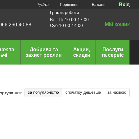
Вхід
Порівняння
Рус
Укр
Бажання
Графік роботи:
Вт - Пт 10.00-17.00
Мій кошик
066 260-40-88
Суб 10.00-14.00
наж та
Добрива та
Акции,
Послуги
ьчі
захист рослин
скидки
та сервіс
за популярністю
спочатку дешевше
за назвою
ортування: