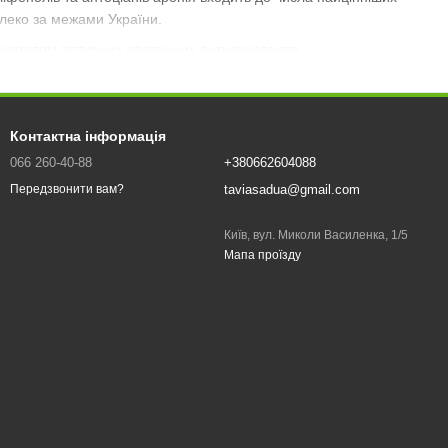
алеко за межами України.
джерелом потужних рослинних антиоксидантів.
Контактна інформація
 усіх ягід
066 260-40-88
+380662604088
анів.
taviasadua@gmail.com
Передзвонити вам?
Київ, вул. Миколи Василенка, 1/5
Мапа проїзду
юдини. І саме високий вміст таких корисних для здоров'я