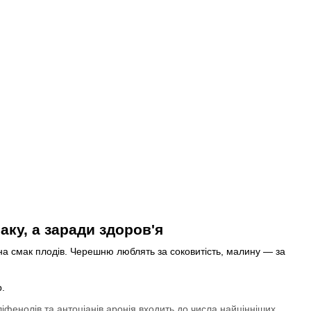
ку, а заради здоров'я
на смак плодів. Черешню люблять за соковитість, малину — за
р.
іфенолів та антоціанів аронія входить до числа найцінніших