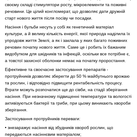
своєму складі стимулятори росту, мікроелементи та поживні
речовини. Це цілий конгломерат, що дозволяє дати дружній
старт нового життя після посіву чи посадки.
Насіння і бульби несуть у собі як генетичний матеріал
культури, а й велику кількість енергії, якої природа наділила їх
упродовж життя Землі, а як і заклала у яких багато поживних
речовин початку нового життя. Саме це і робить їх бажаним
видобутком для шкідників та інфекцій, оскільки все потрібне є,
а товстої захисної оболонки немає на початку проростання.
Ефективне та своєчасне застосування препаратів -
протруйників дозволяє зберегти до 50 % майбутнього врожаю
та рослин, і відповідно підвищити рентабельність процесу.
Втрати можуть розпочатися ще до сівби, на стадії зберігання
насіння. При незначному підвищенні температури та вологості
активізуються бактерії та гриби, при цьому виникають хвороби
зберігання.
Застосування протруйників переваги:
• знезаражує насіння від збудників хвороб рослин, що
передаються насіннєвим матеріалом;