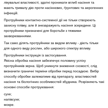
лікувальні властивості, здатні проникати вглиб насіння та
мають тривалу дію проти насіннєвих, ґрунтових та аерогенних
інфекцій.
Протруйники контактно-системної дії не тільки створюють
захисну плівку, але й знезаражують насіння зсередини. Ці
протруйники призначені для боротьби з тяжкими
захворюваннями.
Так само ділять протруйники за видом впливу - діють тільки
для одного виду рослин, або широкого спектру впливу.
Протруйники інструкція із застосування.
Якісна обробка насіння забезпечує половину успіху
протруйників зерна. Щоб уникнути зниження схожості, слід
визначити граничні терміни обробки перед посадкою. Вибір
способу обробки залежатиме від препарату, властивостей
насіння та біологічних особливостей збудника. Розрізняють такі
основні способи протруювання:
сухе;
напівсухе;
мокре.