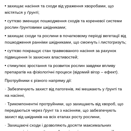
• захищає насіння та сходи від ураження хворобами, що
містяться у ґрунті;
• суттєво зменшує пошкодження сходів та кореневої системи
рослин ґрунтовими шкідниками;
• захищає сходи та рослини в початковому періоді вегетації від
пошкодження ранніми шкідниками, що смокчуть і листогризуть;
• суттєво покращує стан травмованого насіння за рахунок
підвищення їх захисних властивостей;
• стимулює зростання та розвиток рослин завдяки впливу
препаратів на фізіологічні процеси (відомий вігор – ефект).
Протруйники є різного напряму дії:
· Забезпечують захист від патогенів, які мешкають у ґрунті та
на насінні,
· Трикомпонентні протруйники, що захищають від хвороб, що
передаються через ґрунт та з насінням, що забезпечують
захист від шкідників на всіх етапах росту рослини,
· Захищаючі сходи і дозволяють досягти максимальних