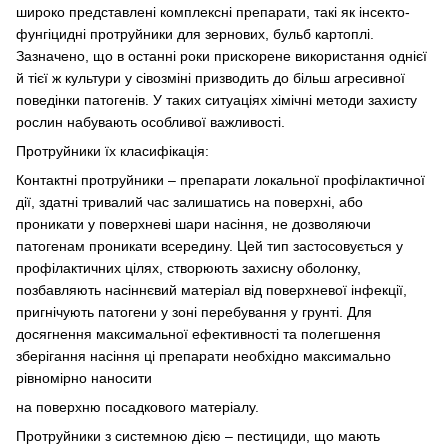
широко представлені комплексні препарати, такі як інсекто-
фунгіцидні протруйники для зернових, бульб картоплі.
Зазначено, що в останні роки прискорене використання однієї
й тієї ж культури у сівозміні призводить до більш агресивної
поведінки патогенів. У таких ситуаціях хімічні методи захисту
рослин набувають особливої ​​важливості.
Протруйники їх класифікація:
Контактні протруйники – препарати локальної профілактичної
дії, здатні тривалий час залишатись на поверхні, або
проникати у поверхневі шари насіння, не дозволяючи
патогенам проникати всередину. Цей тип застосовується у
профілактичних цілях, створюють захисну оболонку,
позбавляють насіннєвий матеріал від поверхневої інфекції,
пригнічують патогени у зоні перебування у грунті. Для
досягнення максимальної ефективності та полегшення
зберігання насіння ці препарати необхідно максимально
рівномірно наносити
на поверхню посадкового матеріалу.
Протруйники з системною дією – пестициди, що мають