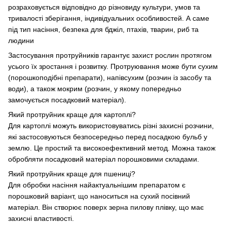
розраховується відповідно до різновиду культури, умов та
тривалості зберігання, індивідуальних особливостей. А саме
під тип насіння, безпека для бджіл, птахів, тварин, риб та
людини
Застосування протруйників гарантує захист рослин протягом
усього їх зростання і розвитку. Протруювання може бути сухим
(порошкоподібні препарати), напівсухим (розчин із засобу та
води), а також мокрим (розчин, у якому попередньо
замочується посадковий матеріал).
Який протруйник краще для картоплі?
Для картоплі можуть використовуватись різні захисні розчини,
які застосовуються безпосередньо перед посадкою бульб у
землю. Це простий та високоефективний метод. Можна також
обробляти посадковий матеріал порошковими складами.
Який протруйник краще для пшениці?
Для обробки насіння найактуальнішим препаратом є
порошковий варіант, що наноситься на сухий посівний
матеріал. Він створює поверх зерна пилову плівку, що має
захисні властивості.