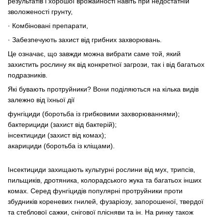
результатів і хорошої врожайності навіть при недостатній
зволоженості грунту,
· Комбіновані препарати,
· Забезпечують захист від грибних захворювань.
Це означає, що завжди можна вибрати саме той, який
захистить рослину як від конкретної загрози, так і від багатьох
подразників.
Які бувають протруйники? Вони поділяються на кілька видів
залежно від їхньої дії
фунгіциди (боротьба із грибковими захворюваннями);
бактерициди (захист від бактерій);
інсектициди (захист від комах);
акарициди (боротьба із кліщами).
Інсектициди захищають культурні рослини від мух, трипсів,
пильщиків, дротяника, колорадського жука та багатьох інших
комах. Серед фунгіцидів популярні протруйники проти
збудників кореневих гнилей, фузаріозу, запорошеної, твердої
та стеблової сажки, снігової плісняви ​​та ін. На ринку також