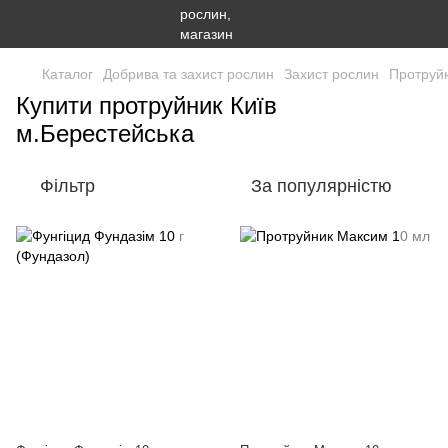
Каталог
Добрива та захист рослин
Захист рослин
Протруйн
Купити протруйник Київ
м.Берестейська
Фільтр
За популярністю