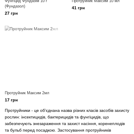
Фунгіцид Фундазім 10 г
Протруйник Максим 10 мл
(Фундазол)
41 грн
27 грн
Протруйник Максим 2мл
17 грн
Протруйники - це об'єднана назва різних класів засобів захисту
рослин: інсектицидів, бактерицидів та фунгіцидів, що
забезпечують знезараження та захист насіння, коренеплодів
та бульб перед посадкою. Застосування протруйників