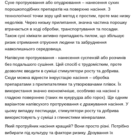
Сухе протруювання або опудрювання – нанесення сухих
порошкоподібних препаратів на поверхню насіння. З
технологічної точки зору цей метод є простим, проте має низку
недоліків. Через низьку прилипання, значна частина порошку
втрачається в ході обробки, транспортування та посадки.
Також сухі хімікати активно припадають пилом, що збільшує
ризик отримання отруєння людини та забруднення
навколишнього середовища.
Напівсухе протруювання - нанесення суспензій або розчинів
без подальшого сушіння. Цей спосіб є трудомістким, проте
дозволяє вводити в суміші стимулятори росту та добрива.
Сюди можна віднести інкрустацію насіння – обробка
препаратами з прилипателями та утворювачами плівок. Їх
використання значно економічніше, особливо на насінні з
гладкою поверхнею (таких як кукурудза або горох). Ще одним
варіантом напівсухого протруювання є дражування насіння. У
цьому випадку пестициди, стимулятори росту та добрива
використовують у суміші з глинистими мінералами.
Який протруйник насіння кращий? Вони просто різні. Потрібно
вибирати під культуру та фактори ризику. Дозування їх