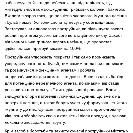
забезпечує стійкість до небезпек, що підстерігають, від
життєдіяльності комах-шкідників, грибкових колоній і бактерій.
Екологи я зараз така, що повністю здорового імунного насіння
і бульб немає. Усі вони спочатку несуть у собі шкідників.
Застосувавши одноразово протруйник, ви підвищуєте захист
рослин протягом усього їхнього вегетаційного циклу. Захист
від чорної ніжки грізного ворога насіння, що проростає
здійснюється протруйниками на 100%
Протруйники утворюють покриття і так само проникають
усередину насіння та бульб, тим самим не даючи проникати
та розвинутися інфекційним агентам і роблять
непривабливими для комах – шкідників. Вони зводять бар'єр
для потенційно небезпечного агента, починаючи від стадії
розсади та протягом усієї життєдіяльності рослини. Вони
знищують спори патогенів і личинки шкідників, що вже є на
поверхні насіння, а також беруть участь у формуванні стійкого
імунітету до них. Сучасні протруйники мають пролонговану
дію, вони зберігають свою активність і після посадки, надаючи
локальне знезараження грунту.
Крім засобів боротьби та захисту сучасні протруйники містять у