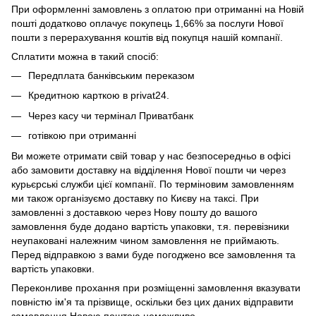
При оформленні замовлень з оплатою при отриманні на Новій
пошті додатково оплачує покупець 1,66% за послуги Нової
пошти з перерахування коштів від покупця нашій компанії.
Сплатити можна в такий спосіб:
Передплата банківським переказом
Кредитною карткою в privat24.
Через касу чи термінал Приватбанк
готівкою при отриманні
Ви можете отримати свій товар у нас безпосередньо в офісі
або замовити доставку на відділення Нової пошти чи через
курьєрські служби цієї компанії. По терміновим замовленням
ми також організуємо доставку по Києву на таксі. При
замовленні з доставкою через Нову пошту до вашого
замовлення буде додано вартість упаковки, т.я. перевізники
неупаковані належним чином замовлення не приймають.
Перед відправкою з вами буде погоджено все замовлення та
вартість упаковки.
Переконливе прохання при розміщенні замовлення вказувати
повністю ім'я та прізвище, оскільки без цих даних відправити
замовлення Новою поштою неможливо.