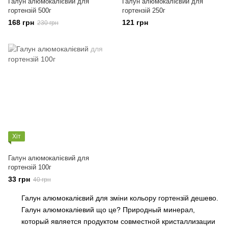
Галун алюмокалієвий для
Галун алюмокалієвий для
гортензій 500г
гортензій 250г
168 грн
121 грн
230 грн
Хіт
Галун алюмокалієвий для
гортензій 100г
33 грн
40 грн
Галун алюмокалієвий для зміни кольору гортензій дешево.
Галун алюмокаліевий що
це
? Природный минерал,
который является продуктом совместной кристаллизации