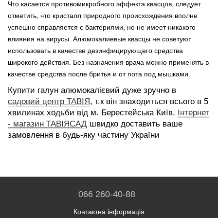
Что касается противомикробного эффекта квасцов, следует
отметить, что кристалл природного происхождения вполне
успешно справляется с бактериями, но не имеет никакого
влияния на вирусы. Алюмокалиевые квасцы не советуют
использовать в качестве дезинфицирующего средства
широкого действия. Без назначения врача можно применять в
качестве средства после бритья и от пота под мышками.
Купити галун алюмокалієвий
дуже зручно в
садовий центр ТАВІЯ
, т.к він знаходиться всього в 5
хвилинах ходьби від м. Берестейська Київ.
Інтернет
- магазин ТАВІЯСАД
швидко доставить ваше
замовлення в будь-яку частину України
066 260-40-88
Контактна інформація