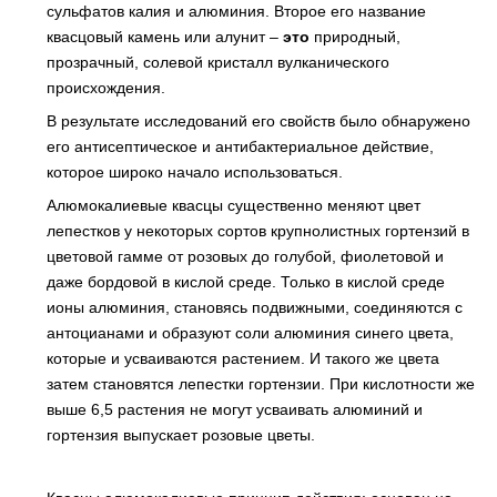
сульфатов калия и алюминия. Второе его название
квасцовый
камень
или
алунит
–
это
природный
,
прозрачный
,
солевой
кристалл
вулканического
происхождения
.
В
результате
исследований
его
свойств
было
обнаружено
его
антисептическое
и
антибактериальное
действие
,
которое
широко
начало
использоваться
.
Алюмокалиевые
квасцы
существенно
меняют
цвет
лепестков
у
некоторых
сортов
крупнолистных
гортензий
в
цветовой
гамме
от
розовых
до
голубой
,
фиолетовой
и
даже
бордовой
в
кислой
среде
.
Только
в
кислой
среде
ионы
алюминия
,
становясь
подвижными
,
соединяются
с
антоцианами
и
образуют
соли
алюминия
синего
цвета
,
которые
и
усваиваются
растением
.
И
такого
же
цвета
затем
становятся
лепестки
гортензии
.
При
кислотности
же
выше
6,5
растения
не
могут
усваивать
алюминий
и
гортензия
выпускает
розовые
цветы
.