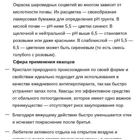
Окраска
шаровидных
соцветий
во
многом
зависит
от
кислотности
почвы
.
Их
расцветка
—
своеобразная
лакмусовая
бумажка
для
определения
pH
грунта
.
В
кислой
почве
—
рН
ниже
5,5 —
цветки
синеют
.
В
щелочной
и
нейтральной
—
рН
выше
6,5 —
становятся
розовыми
или
даже
красными
.
В
слабокислой
— pH 5,5 —
6,5 —
цветение
может
быть
сиреневым
(
то
есть
смесь
голубого
с
розовым
).
Сфера
применения
квасцов
Кристалл природного происхождения по своей форме и
свойствам идеально подходит для использования в
качестве ежедневного антиперспиранта, так как быстро
устраняет запах пота. Квасцы это эффективное средство
от обильного потоотделения, которое имеет одно важное
преимущество — отсутствует риск закупоривания пор.
Благодаря вяжущему действию быстро уменьшается отек
и исчезает покраснение после бритья.
Любители активного отдыха на открытом воздухе и
активных видов спорта применяют квасцы в качестве