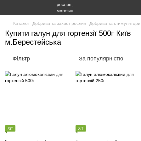
Каталог
Добрива та захист рослин
Добрива та стимулятори
Купити галун для гортензії 500г Київ
м.Берестейська
Фільтр
За популярністю
Хіт
Хіт