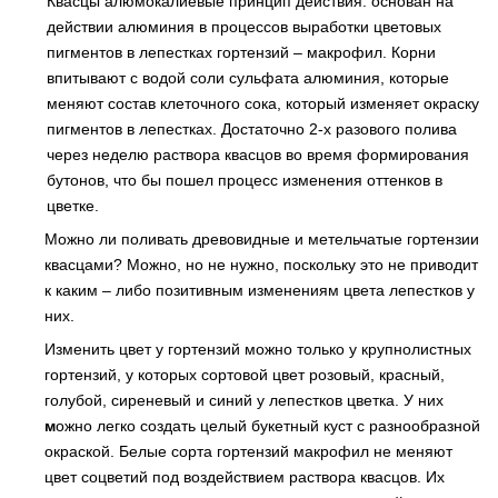
Квасцы алюмокалиевые принцип
действия:
основан
на
действии
алюминия
в
процессов
выработки
цветовых
пигментов
в
лепестках
гортензий
–
макрофил
.
Корни
впитывают
с
водой
соли
сульфата
алюминия
,
которые
меняют
состав
клеточного
сока
,
который
изменяет
окраску
пигментов
в
лепестках
.
Достаточно
2-
х
разового
полива
через
неделю
раствора
квасцов
во
время
формирования
бутонов
,
что
бы
пошел
процесс
изменения
оттенков
в
цветке
.
Можно ли поливать древовидные и метельчатые гортензии
квасцами? Можно, но не нужно, поскольку это не приводит
к каким – либо позитивным изменениям цвета лепестков у
них.
Изменить цвет у гортензий можно только у крупнолистных
гортензий, у которых сортовой цвет розовый, красный,
голубой, сиреневый и синий у лепестков цветка. У них
м
ожно
легко
создать
целый
букетный
куст
с
разнообразной
окраской
.
Белые сорта гортензий макрофил не меняют
цвет соцветий под воздействием раствора квасцов. Их