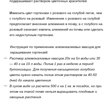
подкрашивают раствором цветочных красителей.
И
зменить
цвет
гортензии
с
розового
на
голубой
легче, чем
с голубого на розовый. Изменение с розового на голубой
предполагает внесение алюминия в почву, а с голубого на
розовый означает извлечь алюминий из почвы или сделать
его недоступным гортензии.
Инструкция
по
применению
алюмокалиевых
квасцов
для
окрашивания
гортензий
Раствор
алюмокалиевых
квасцов
20
г
на
5
л
воды
или
30
— 40
г
на
10
л
воды
.
Полив
1
раз
в
неделю
в
период
бутонизации
.
Для
получения
насыщенного
голубого
цвета
нужно
начать
полив
этим
раствором
за
40-50
дней
до
начала
цветения
В
сухом
виде
из
расчета
500
г
на
1
кв
.
м
посадок
,
но
при
этом
на
такой
почве
нельзя
выращивать
плодовые
и
овощные
растения
.