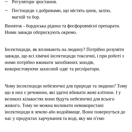
Регулятори зростання.
Пестициди з добривами, що містять цинк, залізо,
магній та бор.
Виняток - бордоська рідина та фосфоровмісні препарати.
Ними завжди обприскують окремо.
Інсектициди, як впливають на людину? Потрібно розуміти
завжди, що всі хімічні інсектициди токсичні, і при роботі з
ними потрібно вживати запобіжних заходів,
використовуючи захисний одяг та респіратори.
Чому інсектициди небезпечні для природи та людини? Тому
що в них є речовини, які здатні вбивати живі клітини. І у
великих кількостях вони будуть небезпечні для всього
живого. Тому не можна виливати невикористані
інсектициди в землю або водоймище. Вони повернуться до
нас у продуктах харчування та воді, яку ми п'ємо