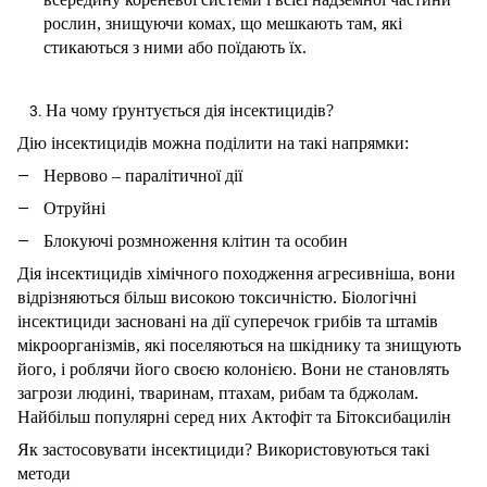
рослин, знищуючи комах, що мешкають там, які
стикаються з ними або поїдають їх.
На чому ґрунтується дія інсектицидів?
Дію інсектицидів можна поділити на такі напрямки:
Нервово – паралітичної дії
Отруйні
Блокуючі розмноження клітин та особин
Дія інсектицидів хімічного походження агресивніша, вони
відрізняються більш високою токсичністю. Біологічні
інсектициди засновані на дії суперечок грибів та штамів
мікроорганізмів, які поселяються на шкіднику та знищують
його, і роблячи його своєю колонією. Вони не становлять
загрози людині, тваринам, птахам, рибам та бджолам.
Найбільш популярні серед них Актофіт та Бітоксибацилін
Як застосовувати інсектициди? Використовуються такі
методи