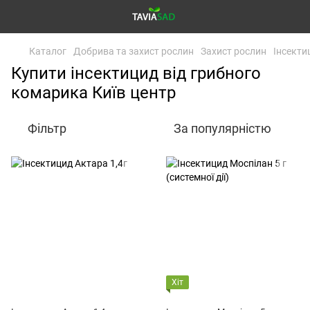
Каталог
Добрива та захист рослин
Захист рослин
Інсекти
Купити інсектицид від грибного
комарика Київ центр
Фільтр
За популярністю
Хіт