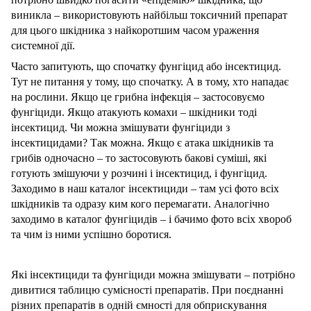
виникла – використовують найбільш токсичний препарат
для цього шкідника з найкоротшим часом ураження
системної дії.
Часто запитують, що спочатку фунгіцид або інсектицид.
Тут не питання у тому, що спочатку. А в тому, хто нападає
на рослини. Якщо це грибна інфекція – застосовуємо
фунгіциди. Якщо атакують комахи – шкідники тоді
інсектицид. Чи можна змішувати фунгіциди з
інсектицидами? Так можна. Якщо є атака шкідників та
грибів одночасно – то застосовують бакові суміші, які
готують змішуючи у розчині і інсектицид, і фунгіцид.
Заходимо в наш каталог інсектициди – там усі фото всіх
шкідників та одразу ким кого перемагати. Аналогічно
заходимо в каталог фунгіцидів – і бачимо фото всіх хвороб
та чим із ними успішно боротися.
Які інсектициди та фунгіциди можна змішувати – потрібно
дивитися таблицю сумісності препаратів. При поєднанні
різних препаратів в одній ємності для обприскування