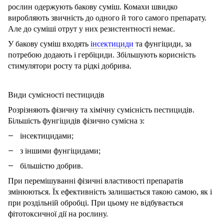
рослин одержують бакову суміш. Комахи швидко
виробляють звичність до одного й того самого препарату.
Але до суміші отрут у них резистентності немає.
У бакову суміш входять
інсектициди
та фунгіциди, за
потребою додають і гербіциди. Збільшують корисність
стимулятори росту та рідкі добрива.
Види сумісності пестицидів
Розрізняють фізичну та хімічну сумісність пестицидів.
Більшість фунгіцидів фізично сумісна з:
інсектицидами;
з іншими фунгіцидами;
більшістю добрив.
При перемішуванні фізичні властивості препаратів
змінюються. Їх ефективність залишається такою самою, як і
при роздільній обробці. При цьому не відбувається
фітотоксичної дії на рослину.