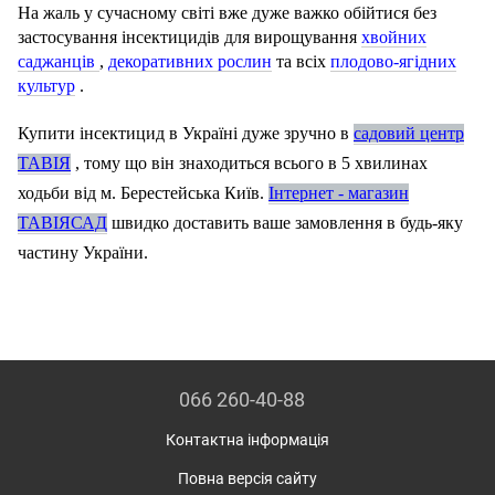
На жаль у сучасному світі вже дуже важко обійтися без
застосування інсектицидів для вирощування
хвойних
саджанців
,
декоративних рослин
та всіх
плодово-ягідних
культур
.
Купити інсектицид в Україні дуже зручно в
садовий центр
ТАВІЯ
, тому що він знаходиться всього в 5 хвилинах
ходьби від м. Берестейська Київ.
Інтернет - магазин
ТАВІЯСАД
швидко доставить ваше замовлення в будь-яку
частину України.
066 260-40-88
Контактна інформація
Повна версія сайту