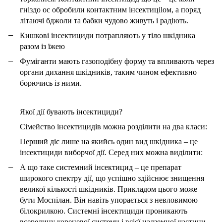
гніздо ос обробили контактним інсектиціlом, а поряд
літаючі бджоли та бабки чудово живуть і радіють.
Кишкові інсектициди потрапляють у тіло шкідника
разом із їжею
Фуміганти мають газоподібну форму та впливають через
органи дихання шкідників, таким чином ефективно
борючись із ними.
Якої дії бувають інсектициди?
Сімейство інсектицидів можна розділити на два класи:
Перший діє лише на якийсь один вид шкідника – це
інсектициди виборчої дії. Серед них можна виділити:
А що таке системний інсектицид – це препарат
широкого спектру дії, що успішно здійснює знищення
великої кількості шкідників. Прикладом цього може
бути Моспілан. Він навіть упорається з невловимою
білокрилкою. Системні інсектициди проникають
всередину кореневої системи і всієї надземної частини