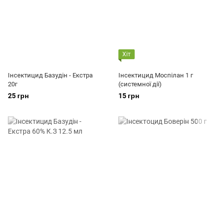
Хіт
Інсектицид Базудін - Екстра
Інсектицид Моспілан 1 г
20г
(системної дії)
25 грн
15 грн