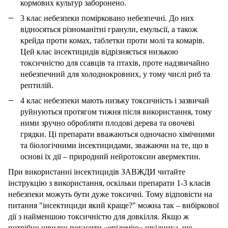
кормових культур заборонено.
3 клас небезпеки помірковано небезпечні. До них
відносяться різноманітні гранули, емульсії, а також
крейда проти комах, таблетки проти молі та комарів.
Цей клас інсектицидів відрізняється низькою
токсичністю для ссавців та птахів, проте надзвичайно
небезпечний для холоднокровних, у тому числі риб та
рептилій.
4 клас небезпеки мають низьку токсичність і зазвичай
руйнуються протягом тижня після використання, тому
ними зручно обробляти плодові дерева та овочеві
грядки. Ці препарати вважаються одночасно хімічними
та біологічними інсектицидами, зважаючи на те, що в
основі їх дії – природний нейротоксин авермектин.
При використанні інсектицидів ЗАВЖДИ читайте
інструкцію з використання, оскільки препарати 1-3 класів
небезпеки можуть бути дуже токсичні. Тому відповісти на
питання "інсектициди який краще?" можна так – вибіркової
дії з найменшою токсичністю для довкілля. Якщо ж
потрібно швидко погасити «епідемію» шкідника, що