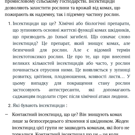
промисловому сільському господарстві. Інсектициди
дозволяють захистити рослини та врожай від комах, що
пожирають як надземну, так і підземну частину рослин.
Інсектициди що це
?
Хімічні або біологічні препарати,
що зупиняють основні життєві функції комах шкідників,
що призводить до їхньої загибелі. Що означає слово
інсектицид? Це препарат, який знищує комах, але
безпечний для рослин. Але є відомий термін
інсектотоксикоз рослин. Це про те, що при внесенні
великих кількостей інсектицидів або часто, у
рослин
починається отруєння ними. Це виявляється у зупинці
розвитку, цвітіння, плодоношення, млявості листя… У
цьому випадку для покращення стану рослин
застосовують антистресанти, які допомагають
саджанцям подолати стрес після хімічної атаки людини.
Які бувають інсектициди
:
Контактний інсектицид, що це? Він знищують комах
лише за безпосереднього зіткнення зі шкідником. Жоден
інсектицид цієї групи не зашкодить комахам, які його не
торкалися. Контактний інсектицид що це – це коли