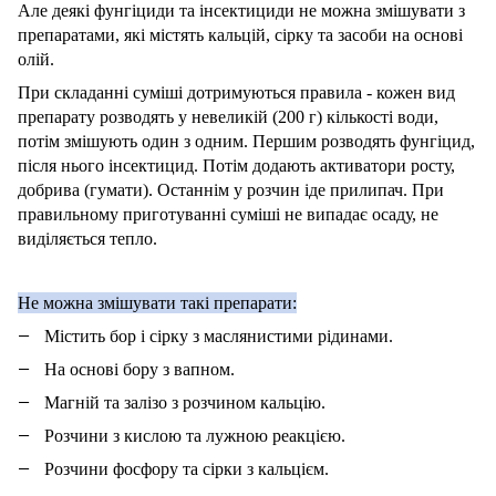
Але деякі фунгіциди та інсектициди не можна змішувати з
препаратами, які містять кальцій, сірку та засоби на основі
олій.
При складанні суміші дотримуються правила - кожен вид
препарату розводять у невеликій (200 г) кількості води,
потім змішують один з одним. Першим розводять фунгіцид,
після нього інсектицид. Потім додають активатори росту,
добрива (гумати). Останнім у розчин іде прилипач. При
правильному приготуванні суміші не випадає осаду, не
виділяється тепло.
Не можна змішувати такі препарати:
Містить бор і сірку з маслянистими рідинами.
На основі бору з вапном.
Магній та залізо з розчином кальцію.
Розчини з кислою та лужною реакцією.
Розчини фосфору та сірки з кальцієм.