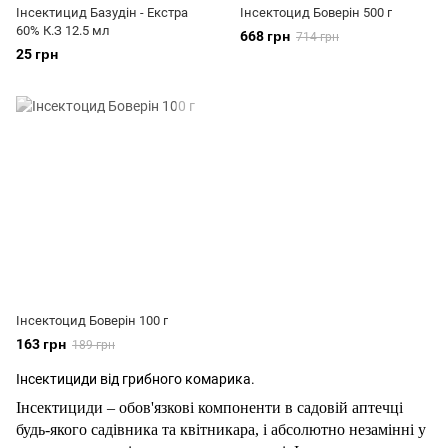
Інсектицид Базудін - Екстра
Інсектоцид Боверін 500 г
60% К.З 12.5 мл
668 грн
714 грн
25 грн
Інсектоцид Боверін 100 г
163 грн
189 грн
Інсектициди від грибного комарика.
Інсектициди – обов'язкові компоненти в садовій аптечці
будь-якого садівника та квітникара, і абсолютно незамінні у