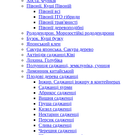
Хоста. Функія
Півонії. Кущі Півоній
Півонії всі
Півонії ІТО гібриди
Півонії трав'янисті
Півонії деревоподібні
Рододендрон. Морозостійкі рододендрони
Бузок. Кущі бузку
Японський клен
Сакура японська. Сакура дерево
Актінідія саджанці.Ківі
Лохина. Голубіка
Полуниця саджанці, земклуніка, суниця
Лимонник китайський
Плодові дерева саджанці
Інжир. Саджанці інжиру в контейнерах
Саджанці хурми
Абрикос садженці
Вишня садженці
Груша саджанці
Кизил садженці
Нектарин садженці
Персик садженці
Слива садженці
Черешня садженці