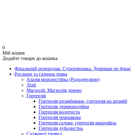
0
Мій кошик
Додайте товари до кошика
Фінальний розпродаж. Суперзнижка. Дешевше не буває
Рослини та газонна трава
Азалія морозостійка (Рододендрон)
Лілії
Магнолії. Магнолія дерево
Гортензія
Гортензія штамбована, гортензія на штамбі
Гортензія деревоподібна
Гортензія волотиста
Гортензія черешкова
Гортензія садова, гортензія макрофіла
Гортензія дуболистна
Саджанці троянд