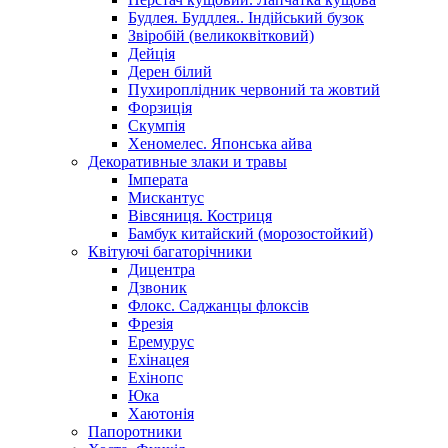
Будлея. Буддлея.. Індійський бузок
Звіробій (великоквітковий)
Дейція
Дерен білий
Пухироплідник червоний та жовтий
Форзиція
Скумпія
Хеномелес. Японська айва
Декоративные злаки и травы
Імперата
Мискантус
Вівсяниця. Костриця
Бамбук китайский (морозостойкий)
Квітуючі багаторічники
Дицентра
Дзвоник
Флокс. Саджанцы флоксів
Фрезія
Еремурус
Ехінацея
Ехінопс
Юка
Хаютонія
Папоротники