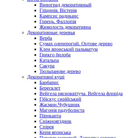
Виноград декоративный
Гліцинія. Вістерія
Кампсис радиканс
Горець. Фаллопія
Жимолость декоративна
Декоративные деревья
Верба
Сумах оленерогий. Оцтове дерево
Клен японський пальматум
Гинкго билоба
Катальпа
Сакура
Тюльпанове дерево
Декоративні кущі
Барбарис
Бересклет
Вейгела рясноквітуча. Вейгела флоріда
Гібіскус сирійський
Жасмин.Чубушник
Магонія падуболиста
Піроканта
Сніжноягідник
Спірея
Керія японська
Перстач кущовий. Лапчатка кущова