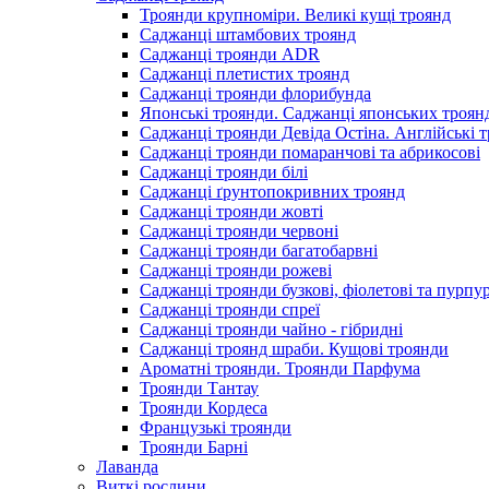
Троянди крупноміри. Великі кущі троянд
Саджанці штамбових троянд
Саджанці троянди ADR
Саджанці плетистих троянд
Саджанці троянди флорибунда
Японські троянди. Саджанці японських троян
Саджанці троянди Девіда Остіна. Англійські 
Саджанці троянди помаранчові та абрикосові
Саджанці троянди білі
Саджанці ґрунтопокривних троянд
Саджанці троянди жовті
Саджанці троянди червоні
Саджанці троянди багатобарвні
Саджанці троянди рожеві
Саджанці троянди бузкові, фіолетові та пурпу
Саджанці троянди спреї
Саджанці троянди чайно - гібридні
Саджанці троянд шраби. Кущові троянди
Ароматні троянди. Троянди Парфума
Троянди Тантау
Троянди Кордеса
Французькі троянди
Троянди Барні
Лаванда
Виткі рослини