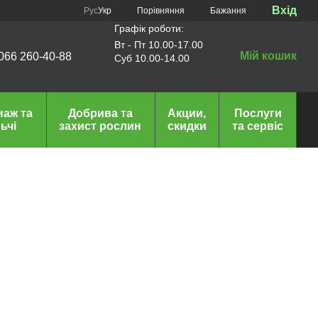
Вхід
Порівняння
Рус
Укр
Бажання
Графік роботи:
Вт - Пт 10.00-17.00
Мій кошик
066 260-40-88
Суб 10.00-14.00
наж та
Добрива та
Акции,
Послуги
ьчі
захист рослин
скидки
та сервіс