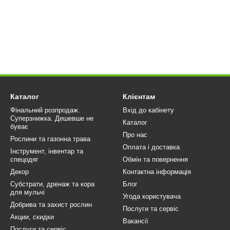
Каталог
Клієнтам
Фінальний розпродаж.
Вхід до кабінету
Суперзнижка. Дешевше не
Каталог
буває
Про нас
Рослини та газонна трава
Оплата і доставка
Інструмент, інвентар та
спецодяг
Обмін та повернення
Декор
Контактна інформація
Субстрати, дренаж та кора
Блог
для мульчі
Угода користувача
Добрива та захист рослин
Послуги та сервіс
Акции, скидки
Вакансії
Послуги та сервіс