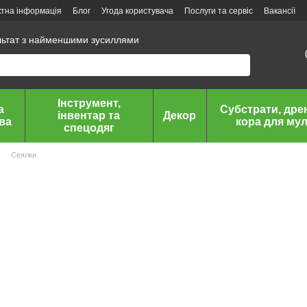
ктна інформація
Блог
Угода користувача
Послуги та сервіс
Вакансії
льтат з найменшими зусиллями
Інструмент,
а
Субстрати, дре
інвентар та
Декор
ава
кора для мул
спецодяг
Сеялки