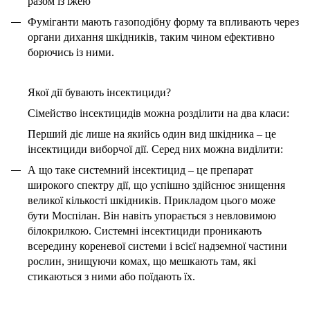
разом із їжею
Фуміганти мають газоподібну форму та впливають через
органи дихання шкідників, таким чином ефективно
борючись із ними.
Якої дії бувають інсектициди?
Сімейство інсектицидів можна розділити на два класи:
Перший діє лише на якийсь один вид шкідника – це
інсектициди виборчої дії. Серед них можна виділити:
А що таке системний інсектицид – це препарат
широкого спектру дії, що успішно здійснює знищення
великої кількості шкідників. Прикладом цього може
бути Моспілан. Він навіть упорається з невловимою
білокрилкою. Системні інсектициди проникають
всередину кореневої системи і всієї надземної частини
рослин, знищуючи комах, що мешкають там, які
стикаються з ними або поїдають їх.