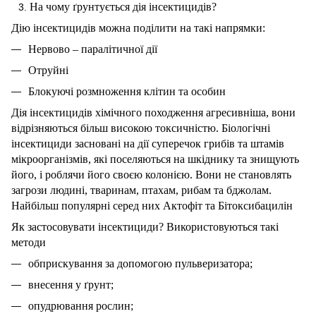
На чому ґрунтується дія інсектицидів?
Дію інсектицидів можна поділити на такі напрямки:
Нервово – паралітичної дії
Отруйні
Блокуючі розмноження клітин та особин
Дія інсектицидів хімічного походження агресивніша, вони
відрізняються більш високою токсичністю. Біологічні
інсектициди засновані на дії суперечок грибів та штамів
мікроорганізмів, які поселяються на шкіднику та знищують
його, і роблячи його своєю колонією. Вони не становлять
загрози людині, тваринам, птахам, рибам та бджолам.
Найбільш популярні серед них Актофіт та Бітоксибацилін
Як застосовувати інсектициди? Використовуються такі
методи
обприскування за допомогою пульверизатора;
внесення у ґрунт;
опудрювання рослин;