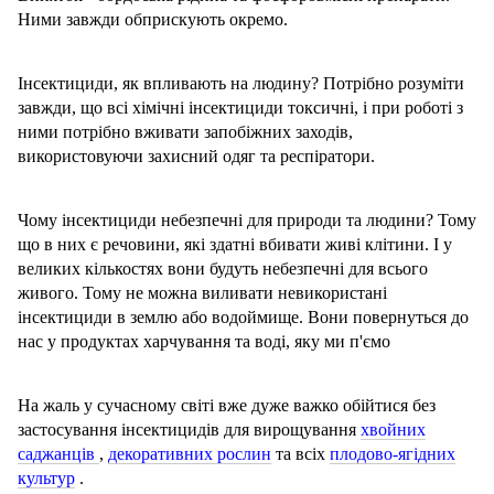
Ними завжди обприскують окремо.
Інсектициди, як впливають на людину? Потрібно розуміти
завжди, що всі хімічні інсектициди токсичні, і при роботі з
ними потрібно вживати запобіжних заходів,
використовуючи захисний одяг та респіратори.
Чому інсектициди небезпечні для природи та людини? Тому
що в них є речовини, які здатні вбивати живі клітини. І у
великих кількостях вони будуть небезпечні для всього
живого. Тому не можна виливати невикористані
інсектициди в землю або водоймище. Вони повернуться до
нас у продуктах харчування та воді, яку ми п'ємо
На жаль у сучасному світі вже дуже важко обійтися без
застосування інсектицидів для вирощування
хвойних
саджанців
,
декоративних рослин
та всіх
плодово-ягідних
культур
.