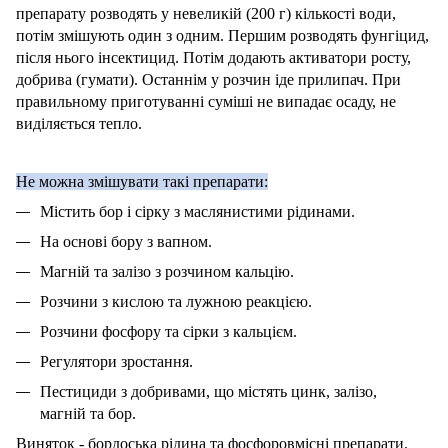
препарату розводять у невеликій (200 г) кількості води,
потім змішують один з одним. Першим розводять фунгіцид,
після нього інсектицид. Потім додають активатори росту,
добрива (гумати). Останнім у розчин іде прилипач. При
правильному приготуванні суміші не випадає осаду, не
виділяється тепло.
Не можна змішувати такі препарати:
Містить бор і сірку з маслянистими рідинами.
На основі бору з вапном.
Магній та залізо з розчином кальцію.
Розчини з кислою та лужною реакцією.
Розчини фосфору та сірки з кальцієм.
Регулятори зростання.
Пестициди з добривами, що містять цинк, залізо,
магній та бор.
Виняток - бордоська рідина та фосфоровмісні препарати.