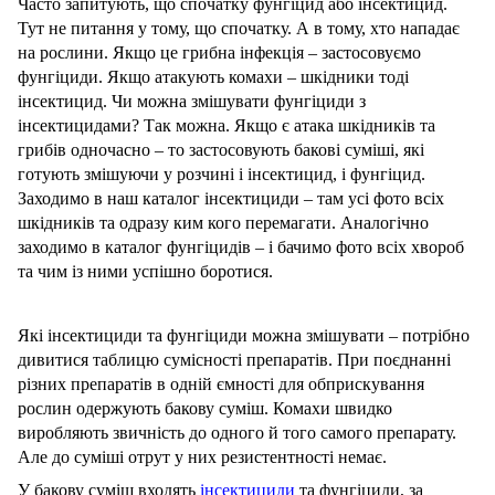
Часто запитують, що спочатку фунгіцид або інсектицид.
Тут не питання у тому, що спочатку. А в тому, хто нападає
на рослини. Якщо це грибна інфекція – застосовуємо
фунгіциди. Якщо атакують комахи – шкідники тоді
інсектицид. Чи можна змішувати фунгіциди з
інсектицидами? Так можна. Якщо є атака шкідників та
грибів одночасно – то застосовують бакові суміші, які
готують змішуючи у розчині і інсектицид, і фунгіцид.
Заходимо в наш каталог інсектициди – там усі фото всіх
шкідників та одразу ким кого перемагати. Аналогічно
заходимо в каталог фунгіцидів – і бачимо фото всіх хвороб
та чим із ними успішно боротися.
Які інсектициди та фунгіциди можна змішувати – потрібно
дивитися таблицю сумісності препаратів. При поєднанні
різних препаратів в одній ємності для обприскування
рослин одержують бакову суміш. Комахи швидко
виробляють звичність до одного й того самого препарату.
Але до суміші отрут у них резистентності немає.
У бакову суміш входять
інсектициди
та фунгіциди, за