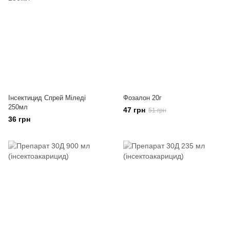
Інсектицид Спрей Міледі
Фозалон 20г
250мл
47 грн
51 грн
36 грн