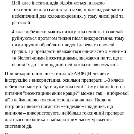
Цей клас інсектицидів відрізняється низькою
токсичністю для ссавців та птахів, проте надзвичайно
небезпечний для холоднокровних, у тому числі риб та
рептилій.
4 клас небезпеки мають низьку токсичність і зазвичай
руйнуються протягом тижня після використання, тому
ними зручно обробляти плодові дерева та овочеві
грядки. Ці препарати вважаються одночасно хімічними
та біологічними інсектицидами, зважаючи на те, що в
основі їх дії – природний нейротоксин авермектин.
При використанні інсектицидів ЗАВЖДИ читайте
інструкцію з використання, оскільки препарати 1-3 класів
небезпеки можуть бути дуже токсичні. Тому відповісти на
питання "інсектициди який краще?" можна так – вибіркової
дії з найменшою токсичністю для довкілля. Якщо ж
потрібно швидко погасити «епідемію» шкідника, що
виникла – використовують найбільш токсичний препарат
для цього шкідника з найкоротшим часом ураження
системної дії.