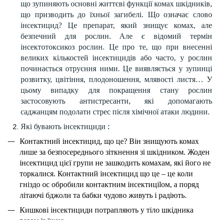
що зупиняють основні життєві функції комах шкідників,
що призводить до їхньої загибелі. Що означає слово
інсектицид? Це препарат, який знищує комах, але
безпечний для рослин. Але є відомий термін
інсектотоксикоз рослин. Це про те, що при внесенні
великих кількостей інсектицидів або часто, у
рослин
починається отруєння ними. Це виявляється у зупинці
розвитку, цвітіння, плодоношення, млявості листя… У
цьому випадку для покращення стану рослин
застосовують антистресанти, які допомагають
саджанцям подолати стрес після хімічної атаки людини.
Які бувають інсектициди
:
Контактний інсектицид, що це? Він знищують комах
лише за безпосереднього зіткнення зі шкідником. Жоден
інсектицид цієї групи не зашкодить комахам, які його не
торкалися. Контактний інсектицид що це – це коли
гніздо ос обробили контактним інсектиціlом, а поряд
літаючі бджоли та бабки чудово живуть і радіють.
Кишкові інсектициди потрапляють у тіло шкідника