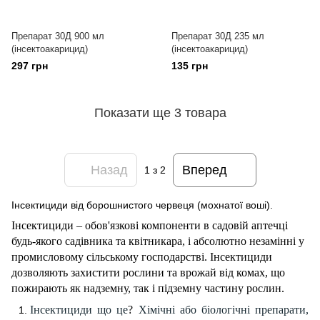
Препарат 30Д 900 мл
Препарат 30Д 235 мл
(інсектоакарицид)
(інсектоакарицид)
297 грн
135 грн
Показати ще 3 товара
Назад
Вперед
1
з 2
Інсектициди від борошнистого червеця (мохнатої воші).
Інсектициди – обов'язкові компоненти в садовій аптечці
будь-якого садівника та квітникара, і абсолютно незамінні у
промисловому сільському господарстві. Інсектициди
дозволяють захистити рослини та врожай від комах, що
пожирають як надземну, так і підземну частину рослин.
Інсектициди що це
?
Хімічні або біологічні препарати,