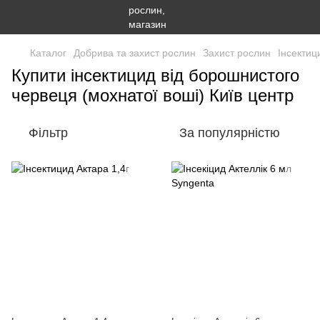
Каталог
Добрива та захист рослин
Захист рослин
Інсектиц
Купити інсектицид від борошнистого
червеця (мохнатої воші) Київ центр
Фільтр
За популярністю