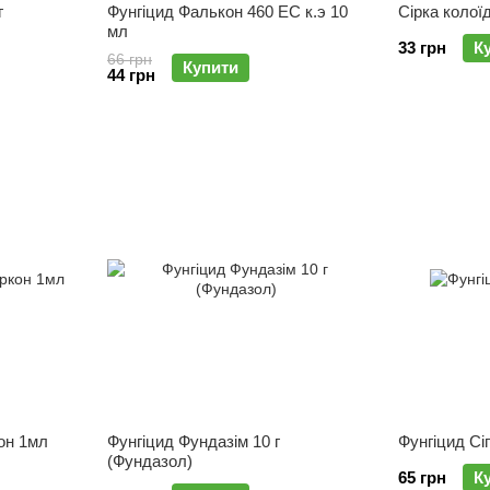
г
Фунгіцид Фалькон 460 EC к.э 10
Сірка колоїд
мл
33 грн
К
66 грн
Купити
44 грн
он 1мл
Фунгіцид Фундазім 10 г
Фунгіцид Сі
(Фундазол)
65 грн
К