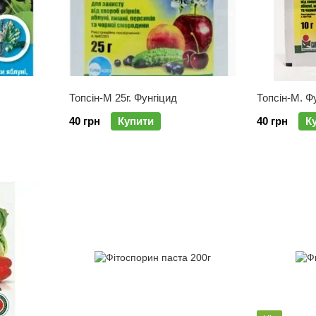
Топсін-М 25г. Фунгіцид
Топсін-М. Фу
40 грн
Купити
40 грн
К