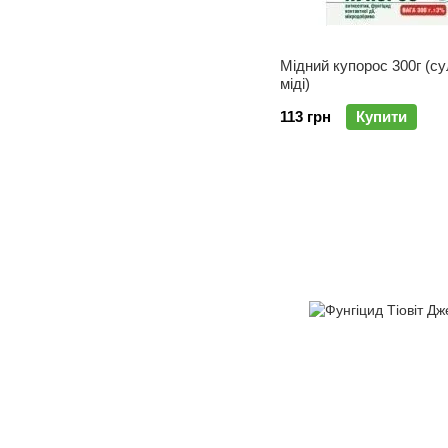
Мідний купорос 300г (с
міді)
113 грн
Купити