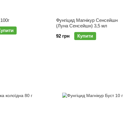
Фитодоктор 100г
Фунгіцид Магнікур Сенсейшн
(Луна Сенсейшн) 3,5 мл
Купити
92 грн
Купити