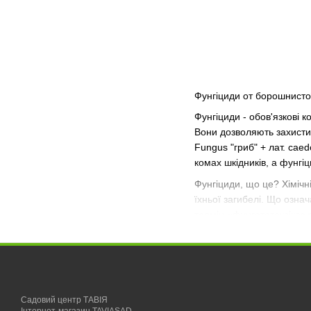
Фунгіциди от борошнисто
Фунгіциди - обов'язкові 
Вони дозволяють захистит
Fungus "гриб" + лат. cae
комах шкідників, а фунгі
Фунгіциди, що це? Хімічні
їхньої загибелі. Що озна
термін «фунгототоксікоз 
виявляється у зупинці ро
допомагають саджанцям п
Що стосується фунгіцидів
неорганічні: препарати м
Садовий центр ТАВІЯ
колоїдна сірка; ртуть - 