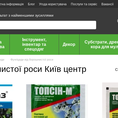
ктна інформація
Блог
Угода користувача
Послуги та сервіс
Вакансії
льтат з найменшими зусиллями
Інструмент,
а
Субстрати, дре
інвентар та
Декор
ава
кора для мул
спецодяг
циди
Фунгіциди від борошнистої роси
истої роси Київ центр
С