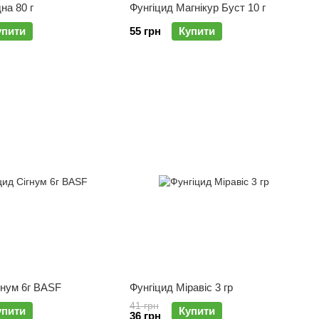
на 80 г
Фунгіцид Магнікур Буст 10 г
упити
55 грн
Купити
гнум 6г BASF
Фунгіцид Міравіс 3 гр
41 грн
упити
Купити
36 грн