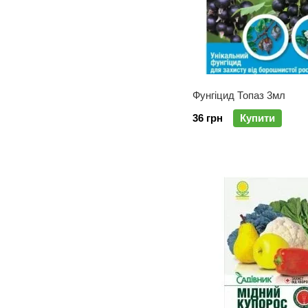
Фунгіцид Топаз 3мл
36 грн
Купити