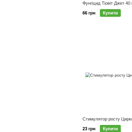
Фунгіцид Тіовіт Джет 40 
66 грн
Купити
Стимулятор росту Цирк
23 грн
Купити