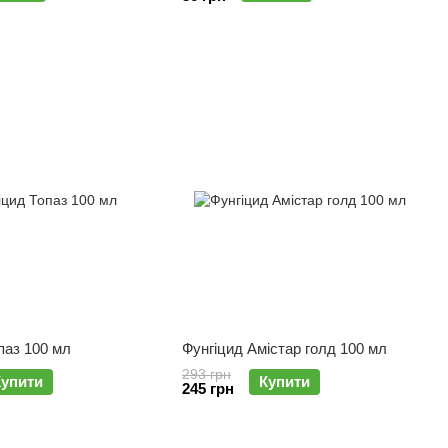
паз 100 мл
Фунгіцид Амістар голд 100 мл
293 грн
Купити
Купити
245 грн