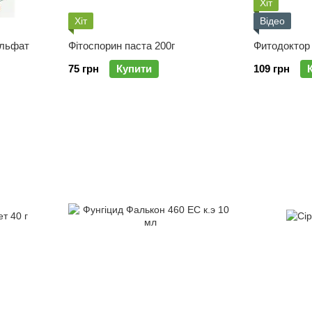
Хіт
Хіт
Відео
ульфат
Фітоспорин паста 200г
75 грн
Купити
109 грн