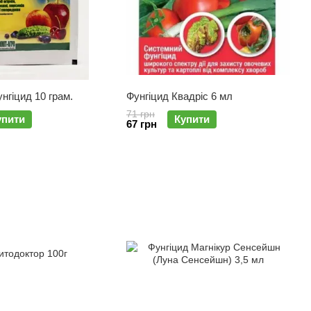
нгіцид 10 грам.
Фунгіцид Квадріс 6 мл
71 грн
упити
Купити
67 грн