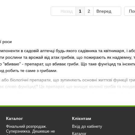
Назад
1
2
Вперед
По
ї роси
компоненти в садовій аптечці будь-якого садівника та квітникаря, і 
и рослини та врожай від атак грибків, що пожирають як надземну, 
do "вбиваю" - препарат, що вбиває гриби. Що таке фунгіцид та інсек
цид робить те саме з грибами.
 або біологічні препарати, що зупиняють основні життєві функції гри
чає слово фунгіцид? Це препарат, що знищує колонії грибів та поод
рослин». Це про те, що при внесенні великих кількостей фунгіцидів
звитку, цвітіння, плодоношення, млявості листя… У цьому випадку 
одолати стрес після хімічної атаки людини.
? Це препарати трьох груп:
Каталог
Клієнтам
іді, там, де є мідь, грибам дуже погано або неможливо жити. Це мідн
Фінальний розпродаж.
Вхід до кабінету
хлорна ртуть. Препарати міді як фунгіциди знайшли найширше застос
Суперзнижка. Дешевше не
Каталог