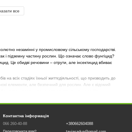
казати все
абсолютно незамінні у промисловому сільському господарстві.
так і підземну частину рослин. Що означає слово фунгіцид?
тицид. Це обидві речовини – отрути, але інсектицид вбиває
бів на всіх стадіях їхньої життєдіяльності, що призводить до
инокі елементи, але безпечний для рослин. Але є відомий
 або часто у рослин починається отруєння ними. Це
для покращення стану рослин застосовують антистресанти, які
Контактна інформація
ий купорос, хлороокис міді; з'єднання сірки - мелена та
066 260-40-88
+380662604088
ування та дуже популярні.
taviasadua@gmail.com
Передзвонити вам?