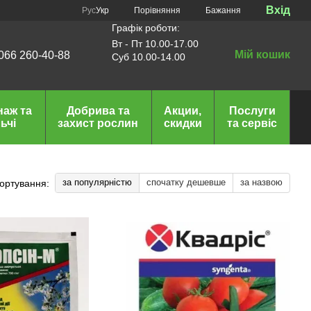
Вхід
Порівняння
Рус
Укр
Бажання
Графік роботи:
Вт - Пт 10.00-17.00
Мій кошик
066 260-40-88
Суб 10.00-14.00
наж та
Добрива та
Акции,
Послуги
ьчі
захист рослин
скидки
та сервіс
за популярністю
спочатку дешевше
за назвою
ортування: