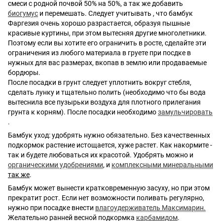
смеси с родной почвой 50% на 50%, а так же добавить
биогумус
и перемешать. Следует учитывать , что бамбук
Фаргезия очень хорошо разрастается, образуя пышные
красивые куртины, при этом вытесняя другие многолетники.
Поэтому если вы хотите его ограничить в росте, сделайте эти
ограничения из любого материала в груете при посдке в
нужных для вас размерах, вкопав в землю или продаваемые
бордюры.
После посадки в грунт следует уплотнить вокруг стебля,
сделать лунку и тщательно полить (необходимо что бы вода
вытеснила все пузырьки воздуха для плотного прилегания
грунта к корням). После посадки необходимо
замульчировать
.
Бамбук уход: удобрять нужно обязательно. Без качественных
подкормок растение истощается, хуже растет. Как накормите -
так и будете любоваться их красотой. Удобрять можно и
органическими удобрениями
, и
комплексными минеральными
так же
.
Бамбук может вынести кратковременную засуху, но при этом
прекратит рост. Если нет возможности поливать регулярно,
нужно при посадке внести
влагоудерживатель Максимарин.
Желательно ранней весной подкормка
карбамидом
.