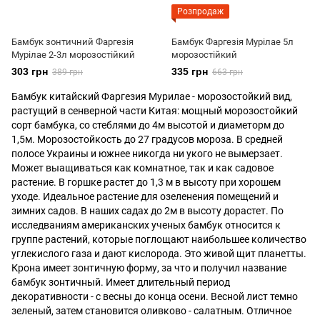
Розпродаж
Бамбук зонтичний Фаргезія
Бамбук Фаргезія Мурілае 5л
Мурілае 2-3л морозостійкий
морозостійкий
303 грн
335 грн
389 грн
663 грн
Бамбук китайский Фаргезия Мурилае - морозостойкий вид,
растущий в сенверной части Китая: мощный морозостойкий
сорт бамбука, со стеблями до 4м высотой и диаметорм до
1,5м. Морозостойкость до 27 градусов мороза. В средней
полосе Украины и южнее никогда ни укого не вымерзает.
Может выащиваться как комнатное, так и как садовое
растение. В горшке растет до 1,3 м в высоту при хорошем
уходе. Идеальное растение для озеленения помещений и
зимних садов. В наших садах до 2м в высоту дорастет. По
исследваниям американских ученых бамбук относится к
группе растений, которые поглощают наибольшее количество
углекислого газа и дают кислорода. Это живой щит планетты.
Крона имеет зонтичную форму, за что и получил название
бамбук зонтичный. Имеет длительный период
декоративности - с весны до конца осени. Весной лист темно
зеленый, затем становится оливково - салатным. Отличное