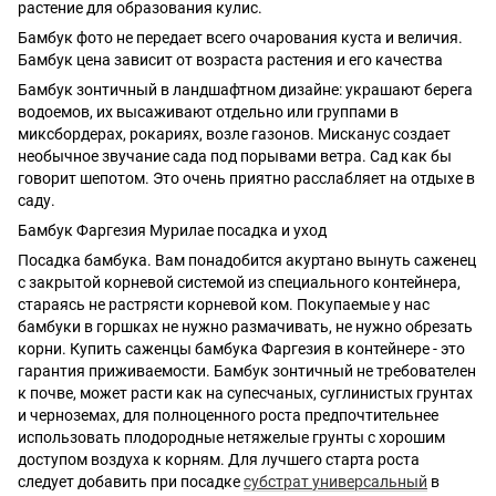
растение для образования кулис.
Бамбук фото не передает всего очарования куста и величия.
Бамбук цена зависит от возраста растения и его качества
Бамбук зонтичный в ландшафтном дизайне: украшают берега
водоемов, их высаживают отдельно или группами в
миксбордерах, рокариях, возле газонов. Мисканус создает
необычное звучание сада под порывами ветра. Сад как бы
говорит шепотом. Это очень приятно расслабляет на отдыхе в
саду.
Бамбук Фаргезия Мурилае посадка и уход
Посадка бамбука. Вам понадобится акуртано вынуть саженец
с закрытой корневой системой из специального контейнера,
стараясь не растрясти корневой ком. Покупаемые у нас
бамбуки в горшках не нужно размачивать, не нужно обрезать
корни. Купить саженцы бамбука Фаргезия в контейнере - это
гарантия приживаемости. Бамбук зонтичный не требователен
к почве, может расти как на супесчаных, суглинистых грунтах
и черноземах, для полноценного роста предпочтительнее
использовать плодородные нетяжелые грунты с хорошим
доступом воздуха к корням. Для лучшего старта роста
следует добавить при посадке
субстрат
универсальный
в