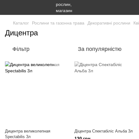
Каталог
Рослини та газонна трава
Декоративні рослини
Кв
Дицентра
Фільтр
За популярністю
Дицентра великолепная
Діцентра Спектабіліс Альба 3л
Spectabilis 3л
130 грн