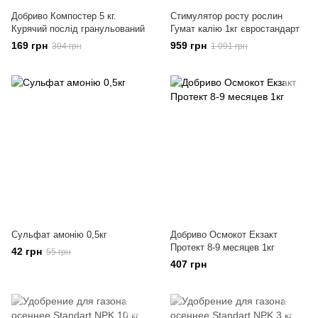
Добриво Компостер 5 кг.
Стимулятор росту рослин
Курячий послід гранульований
Гумат калію 1кг євростандарт
169 грн
959 грн
304 грн
1 091 грн
Сульфат амонію 0,5кг
Добриво Осмокот Екзакт
Протект 8-9 месяцев 1кг
42 грн
55 грн
407 грн