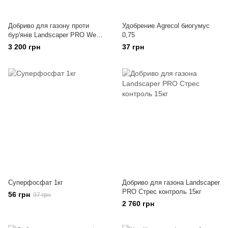
Добриво для газону проти
Удобрение Agrecol биогумус
бур'янів Landscaper PRO Weed
0,75
control 15кг
3 200 грн
37 грн
Суперфосфат 1кг
Добриво для газона Landscaper
PRO Стрес контроль 15кг
56 грн
97 грн
2 760 грн