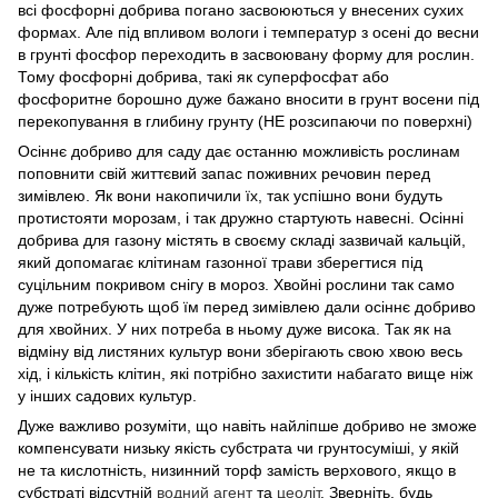
всі фосфорні добрива погано засвоюються у внесених сухих
формах. Але під впливом вологи і температур з осені до весни
в грунті фосфор переходить в засвоювану форму для рослин.
Тому фосфорні добрива, такі як суперфосфат або
фосфоритне борошно дуже бажано вносити в грунт восени під
перекопування в глибину грунту (НЕ розсипаючи по поверхні)
Осіннє добриво для саду дає останню можливість рослинам
поповнити свій життєвий запас поживних речовин перед
зимівлею. Як вони накопичили їх, так успішно вони будуть
протистояти морозам, і так дружно стартують навесні. Осінні
добрива для газону містять в своєму складі зазвичай кальцій,
який допомагає клітинам газонної трави зберегтися під
суцільним покривом снігу в мороз. Хвойні рослини так само
дуже потребують щоб їм перед зимівлею дали осіннє добриво
для хвойних. У них потреба в ньому дуже висока. Так як на
відміну від листяних культур вони зберігають свою хвою весь
хід, і кількість клітин, які потрібно захистити набагато вище ніж
у інших садових культур.
Дуже важливо розуміти, що навіть найліпше добриво не зможе
компенсувати низьку якість субстрата чи грунтосуміші, у якій
не та кислотність, низинний торф замість верхового, якщо в
субстраті відсутній
водний агент
та
цеоліт
. Зверніть, будь