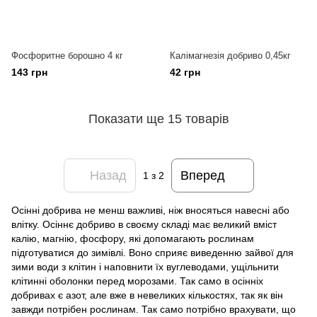
Фосфоритне борошно 4 кг
Калімагнезія добриво 0,45кг
143 грн
42 грн
Показати ще 15 товарів
Назад
Вперед
1
з 2
Осінні добрива не менш важливі, ніж вносяться навесні або
влітку. Осіннє добриво в своєму складі має великий вміст
калію, магнію, фосфору, які допомагають рослинам
підготуватися до зимівлі. Воно сприяє виведенню зайвої для
зими води з клітин і наповнити їх вуглеводами, ущільнити
клітинні оболонки перед морозами. Так само в осінніх
добривах є азот, але вже в невеликих кількостях, так як він
завжди потрібен рослинам. Так само потрібно врахувати, що