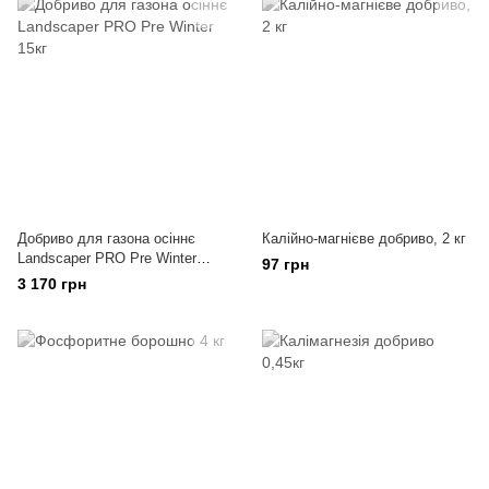
Добриво для газона осіннє
Калійно-магнієве добриво, 2 кг
Landscaper PRO Pre Winter
97 грн
15кг
3 170 грн