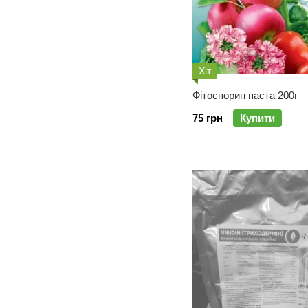
Хіт
Фітоспорин паста 200г
75 грн
Купити