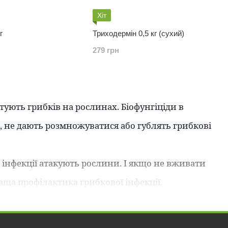
Хіт
г
Триходермін 0,5 кг (сухий)
279 грн
тують грибків на рослинах. Біофунгіціди в
ть, не дають розмножуватися або гублять грибкові
ві інфекції атакують рослини. І якщо не вживати
аща профілактика грибкової інфекції.
хімічні реакції, що відбуваються в грибних
гіциди пригнічують біосинтез ергостерину -