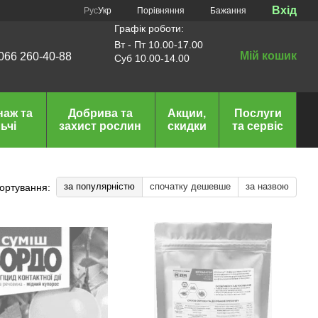
Вхід
Порівняння
Рус
Укр
Бажання
Графік роботи:
Вт - Пт 10.00-17.00
Мій кошик
066 260-40-88
Суб 10.00-14.00
наж та
Добрива та
Акции,
Послуги
ьчі
захист рослин
скидки
та сервіс
за популярністю
спочатку дешевше
за назвою
ортування: