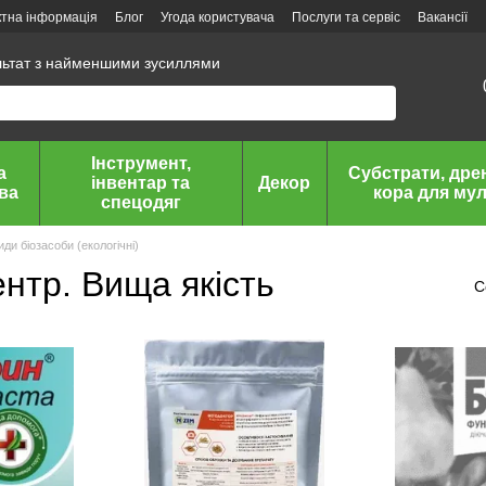
ктна інформація
Блог
Угода користувача
Послуги та сервіс
Вакансії
льтат з найменшими зусиллями
Інструмент,
а
Субстрати, дре
інвентар та
Декор
ава
кора для мул
спецодяг
иди біозасоби (екологічні)
ентр. Вища якість
С