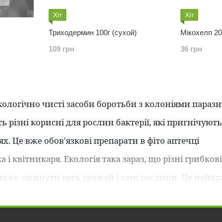
Хіт
Хіт
Триходермин 100г (сухой)
Мікохелп 20
109 грн
36 грн
екологічно чисті засоби боротьби з колоніями парази
ть різні корисні для рослин бактерії, які пригнічую
х. Це вже обов'язкові препарати в фіто аптечці
а і квітникаря. Екологія така зараз, що різні грибко
 може загинути весь урожай і самі рослини. Це найкр
ди діють на гриби безпосередньо, втручаючись в біо
уючи ферменти, що управляють цими реакціями. Фун