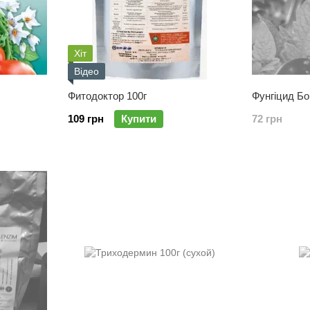
Хіт
Відео
Фитодоктор 100г
Фунгіцид Бо
109 грн
Купити
72 грн