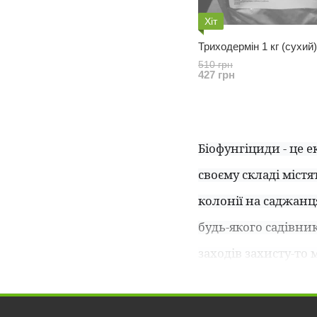
Хіт
Триходермін 1 кг (сухий)
510 грн
427 грн
Біофунгіциди - це 
своєму складі містя
колонії на саджанця
будь-якого садівник
заходів захисту-то
Найчастіше фунгіци
клітинах, або блок