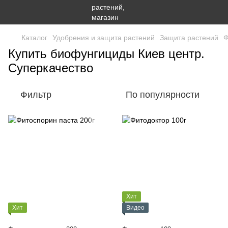
Каталог
Удобрения и защита растений
Защита растений
Ф
Купить биофунгициды Киев центр.
Суперкачество
Фильтр
По популярности
Хит
Хит
Видео