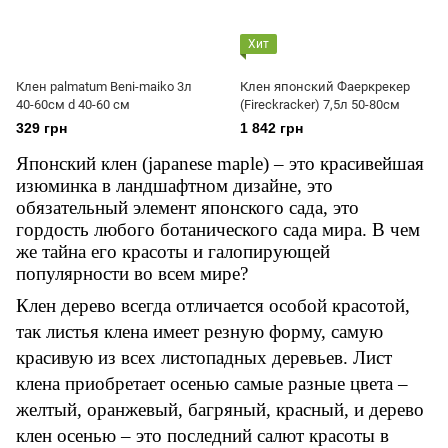
Хит
Клен palmatum Beni-maiko 3л
Клен японский Фаеркрекер
40-60см d 40-60 см
(Fireckracker) 7,5л 50-80см
329 грн
1 842 грн
Японский клен (japanese maple) – это красивейшая
изюминка в ландшафтном дизайне, это
обязательный элемент японского сада, это
гордость любого ботанического сада мира. В чем
же тайна его красоты и галопирующей
популярности во всем мире?
Клен дерево всегда отличается особой красотой,
так листья клена имеет резную форму, самую
красивую из всех листопадных деревьев. Лист
клена приобретает осенью самые разные цвета –
желтый, оранжевый, багряный, красный, и дерево
клен осенью – это последний салют красоты в