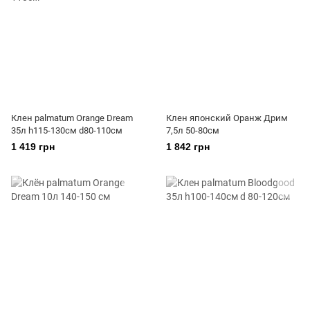
Клен palmatum Orange Dream
Клен японский Оранж Дрим
35л h115-130см d80-110см
7,5л 50-80см
1 419 грн
1 842 грн