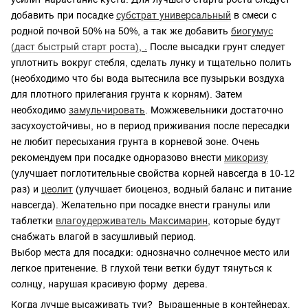
добавить при посадке
субстрат универсальный
в смеси с
родной почвой 50% на 50%, а так же добавить
биогумус
(даст быстрый старт роста)
, .
После высадки грунт следует
уплотнить вокруг стебля, сделать лунку и тщательно полить
(необходимо что бы вода вытеснила все пузырьки воздуха
для плотного прилегания грунта к корням). Затем
необходимо
замульчировать
. Можжевельники достаточно
засухоустойчивы, но в период приживания после пересадки
не любит пересыхания грунта в корневой зоне. Очень
рекомендуем при посадке одноразово внести
микоризу
(улучшает поглотительные свойства корней навсегда в 10-12
раз) и
цеолит
(улучшает биоценоз, водный баланс и питание
навсегда). Желательно при посадке внести гранулы или
таблетки
влагоудерживатель Максимарин
, которые будут
снабжать влагой в засушливый период.
Выбор места для посадки: однозначно солнечное место или
легкое притенение. В глухой тени ветки будут тянуться к
солнцу, нарушая красивую форму дерева.
Когда лучше высаживать туи? Выращенные в контейнерах,