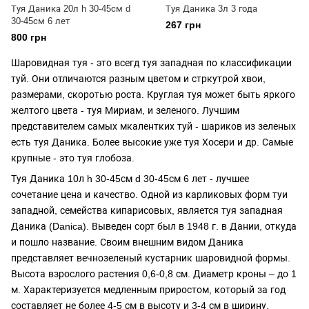
Туя Даника 20л h 30-45см d
Туя Даника 3л 3 года
30-45см 6 лет
267 грн
800 грн
Шаровидная туя - это всегд туя западная по классификации
туй. Они отличаются разным цветом и стркутрой хвои,
размерами, скоротью роста. Круглая туя может быть яркого
желтого цвета - туя Мириам, и зеленого. Лучшим
представителем самых мкалентких туй - шариков из зеленых
есть туя Даника. Более высокие уже туя Хосери и др. Самые
крупные - это туя глобоза.
Туя Даника 10л h 30-45см d 30-45см 6 лет - лучшее
сочетание цена и качество. Одной из карликовых форм туи
западной, семейства кипарисовых, является туя западная
Даника (Danica). Выведен сорт был в 1948 г. в Дании, откуда
и пошло название. Своим внешним видом Даника
представляет вечнозеленый кустарник шаровидной формы.
Высота взрослого растения 0,6-0,8 см. Диаметр кроны – до 1
м. Характеризуется медленным приростом, который за год
составляет не более 4-5 см в высоту и 3-4 см в ширину.