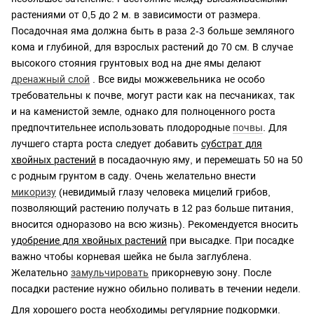
растениями от 0,5 до 2 м. в зависимости от размера.
Посадочная яма должна быть в раза 2-3 больше земляного
кома и глубиной, для взрослых растений до 70 см. В случае
высокого стояния грунтовых вод на дне ямы делают
дренажный слой
. Все виды можжевельника не особо
требовательны к почве, могут расти как на песчаниках, так
и на каменистой земле, однако для полноценного роста
предпочтительнее использовать плодородные
почвы
. Для
лучшего старта роста следует добавить
субстрат для
хвойных растений
в посадаочную яму, и перемешать 50 на 50
с родным грунтом в саду. Очень желательно внести
микоризу
(невидимый глазу человека мицелий грибов,
позволяющий растению получать в 12 раз больше питания,
вносится одноразово на всю жизнь). Рекомендуется вносить
удобрение для хвойных растений
при высадке. При посадке
важно чтобы корневая шейка не была заглублена.
Желательно
замульчировать
прикорневую зону. После
посадки растение нужно обильно поливать в течении недели.
Для хорошего роста необходимы регулярние подкормки.