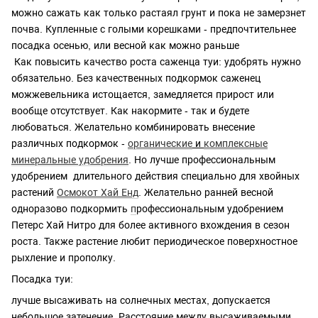
можно сажать как только растаял грунт и пока не замерзнет
почва. Купленные с голыми корешками - предпочтительнее
посадка осенью, или весной как можно раньше
Как повысить качество роста саженца туи: удобрять нужно
обязательно. Без качественных подкормок саженец
можжевельника истощается, замедляется прирост или
вообще отсутствует. Как накормите - так и будете
любоваться. Желательно комбинировать внесение
различных подкормок -
органические
и
комплексные
минеральные удобрения
. Но лучше профессиональным
удобрением длительного действия специально для хвойных
растений
Осмокот Хай Енд
. Желательно ранней весной
одноразово подкормить
п
рофессиональным удобрением
Петерс Хай Нитро для более активного вхождения в сезон
роста. Также растение любит периодическое поверхностное
рыхление и прополку.
Посадка туи:
лучше высаживать на солнечных местах, допускается
небольшое затенение. Расстояние между высаживаемыми