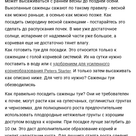
может высаживаться с ранней весны до поздней осени.
Выкопанные саженцы сажают по такому правилу - весной
как можно раньше, а осенью как можно позже. Как
посадить смородину весной саженцами - постарайтесь это
сделать до распускания почек. В мае уже достаточное
солнце, испарение от надземной части уже большое, а
корневая еще не достаточно тянет влагу.
Как готовить туи для посадки. Это относится только к
саженцам с голой корневой системой. Их на сутки нужно
поставить в воду или с
удобрением для усиленного
корнеобразования Peters Starter
.
И только затем высаживать
как описано ниже. Для чего это нужно? Саженцы туи
обезводилисяь
Как правильно посадить саженцы туи? Они не требователен
к почве, могут расти как на супесчаных, суглинистых грунтах
и черноземах, для полноценного роста предпочтительнее
использовать плодородные нетяжелые грунты с хорошим
доступом воздуха к корням. При посадке лучше заглубить до
10 см. Это даст дополнительное образование корней и
усилит нарастание куста. Для лучшего старта роста следует