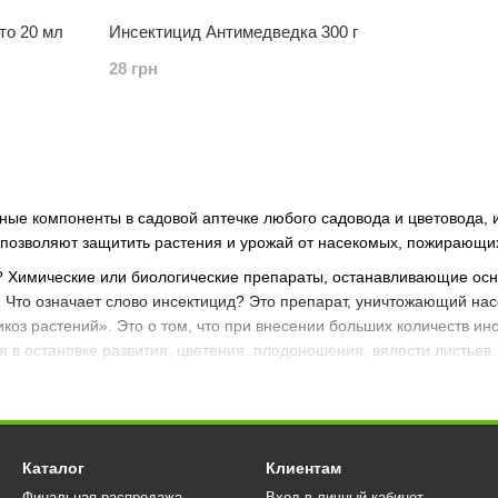
то 20 мл
Инсектицид Антимедведка 300 г
28 грн
ьные компоненты в садовой аптечке любого садовода и цветовод
позволяют защитить растения и урожай от насекомых, пожирающих
? Химические или биологические препараты, останавливающие ос
и. Что означает слово инсектицид? Это препарат, уничтожающий на
коз растений». Это о том, что при внесении больших количеств ин
я в остановке развития, цветения, плодоношения, вялости листье
санты, которые помогают саженцам преодолеть стресс после хими
ициды:
ицид
что
это
?
Он уничтожают насекомых лишь при непосредственно
асекомым, которые его не касались. Контактный инсектицид что это
Каталог
Клиентам
ы и стрекозы распрекрасно живут и радуются.
Финальная распродажа.
Вход в личный кабинет