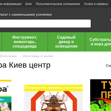
ая информация
Блог
Пользовательское соглашение
Услуги и сервисы
ультат с наименьшими усилиями
Инструмент,
Садовый
Субстраты
инвентарь,
декор и
и кора дл
спецодежда
освещение
Инсектициды
Инсектициды от минёра
ра Киев центр
Со