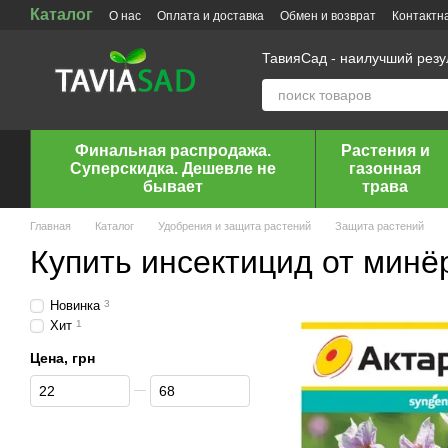
Каталог
Перейти к основному контенту
О нас
Оплата и доставка
Обмен и возврат
Контактн
ТавияСад - наилучший рез
Финальная распродажа.
Растения и
Суперскидка. Дешевле не
газонная
бывает
трава
Главная
Каталог
Удобрения и защита растений
Защита растений
Купить инсектицид от минё
Новинка
3
Хит
1
Цена, грн
От Цена, грн
До Цена, грн