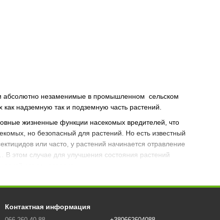
а, и абсолютно незаменимые в промышленном сельском
 как надземную так и подземную часть растений.
новные жизненные функции насекомых вредителей, что
секомых, но безопасный для растений. Но есть известный
сектицидов или часто, у растений начинается отравление
в… В этом случае для улучшения состояния растений
ческой атаки человека.
м соприкосновении с вредителем. Ни один инсектицид этой
 – это когда гнездо ос обработали контактным инсектициlом, а
Контактная информация
066 260-40-88
+380662604088