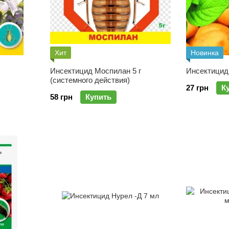
Хит
Новинка
Инсектицид Моспилан 5 г
Инсектицид
(системного действия)
27 грн
К
58 грн
Купить