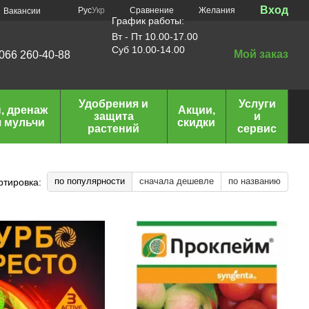
Вход
Сравнение
Рус
Укр
Желания
Вакансии
График работы:
Вт - Пт 10.00-17.00
Суб 10.00-14.00
Мой заказ
066 260-40-88
Удобрения и
Услуги
, дренаж
Акции,
защита
и
я мульчи
скидки
растений
сервис
по популярности
сначала дешевле
по названию
ртировка: