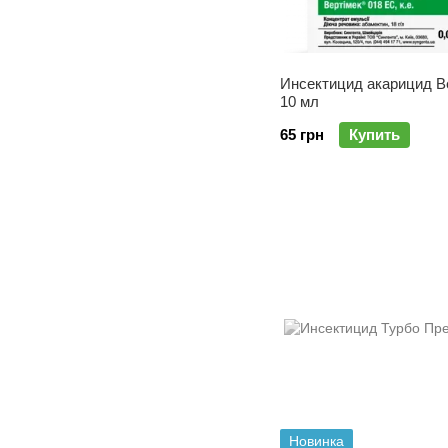
Инсектицид акарицид В
10 мл
65 грн
Купить
Новинка