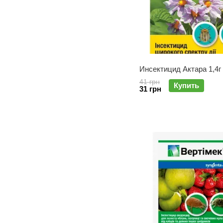
Инсектицид Актара 1,4г
41 грн
Купить
31 грн