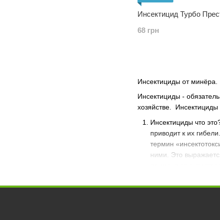
Инсектицид Турбо Прес
68 грн
Инсектициды от минёра.
Инсектициды - обязател
хозяйстве. Инсектициды 
Инсектициды что это
приводит к их гибел
термин «инсектотокси
ними. Это выражаетс
применяют антистрес
Какие бывают инсект
Контактный
инсект
группы не повредит н
рядом летающие пчел