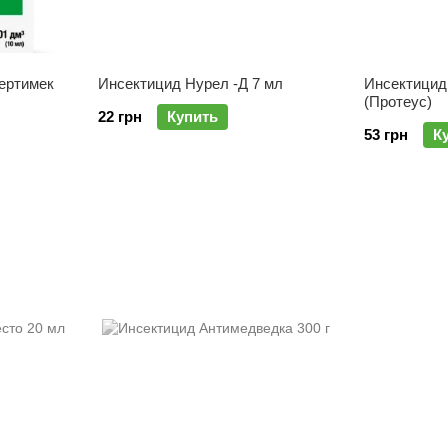
ертимек
Инсектицид Нурел -Д 7 мл
Инсектицид
(Протеус)
22 грн
Купить
53 грн
К