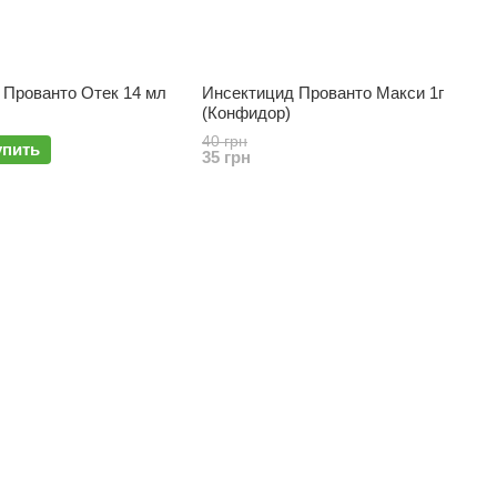
 Прованто Отек 14 мл
Инсектицид Прованто Макси 1г
(Конфидор)
40 грн
упить
35 грн