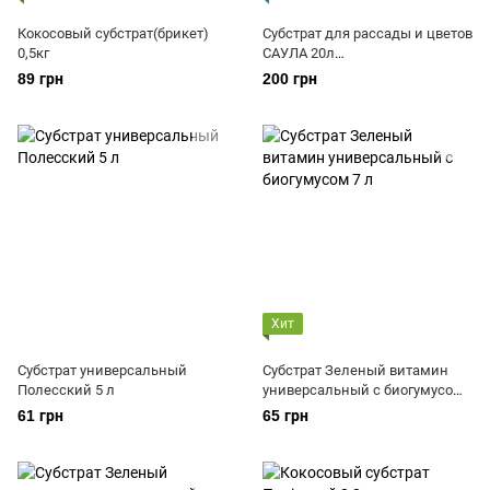
Кокосовый субстрат(брикет)
Субстрат для рассады и цветов
0,5кг
САУЛА 20л
(профессиональный)
89 грн
200 грн
Хит
Субстрат универсальный
Субстрат Зеленый витамин
Полесский 5 л
универсальный с биогумусом
7 л
61 грн
65 грн