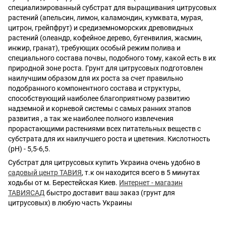
специализированный субстрат для выращивания цитрусовых
растений (апельсин, лимон, каламондин, кумквата, мурая,
цитрон, грейпфрут) и средиземноморских древовидных
растений (олеандр, кофейное дерево, бугенвилия, жасмин,
инжир, гранат), требующих особый режим полива и
специального состава почвы, подобного тому, какой есть в их
природной зоне роста. Грунт для цитрусовых подготовлен
наилучшим образом для их роста за счет правильно
подобранного компонентного состава и структуры,
способствующий наиболее благоприятному развитию
надземной и корневой системы с самых ранних этапов
развития , а так же наиболее полного извлечения
прорастающими растениями всех питательных веществ с
субстрата для их наилучшего роста и цветения. Кислотность
(рН) - 5,5-6,5.
Субстрат для цитрусовых купить Украина очень удобно в
садовый центр ТАВИЯ
,
т.к он находится всего в 5 минутах
ходьбы от м. Берестейская Киев.
Интернет - магазин
ТАВИЯСАД
быстро доставит ваш заказ (грунт для
цитрусовых) в любую часть Украины