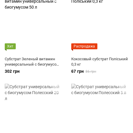
Хит
Распродажа
Субстрат Зеленый витамин
Кокосовый субстрат Поліський
универсальный с биогумусом
0,3 кг
50 л
302 грн
67 грн
86 грн