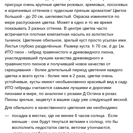
присущи очень крупные цветки розовых, кремовых, лососевых
и коричневых оттенков с чудесным пряным ароматом! Цветок
большой - до 20 см, шелковистый. Окраска изменяется по
мере распускания цветка. Может в одно и то же время
показывать 3 разных оттенка. В центре цветка часто
встречается плотная компактная насыпь из золотистых
тычинок. Цветение обильное, зрелый куст просто усыпан ими.
Листья глубоко разделённые. Размер куста h 70 см, d до 1м.
ИТО пион - гибрид травянистого и древовидного пиона,
унаследовавший лучшие качества древовидного и
травянистого пионов и получивший новое качество от
скрещивания - более длительный период цветения каждого
цветка и всего куста - более чем в 2 раза, цветки очень
устойчивые, кусты имеют необыкновенно красивый вид в саду.
ИТО гибриды считаются самыми лучшими и дорогими
пионами в мире, по аналогии с розами Д.Остина в розах.
Пионы зрелые, зацветут в вашем саду уже следующей весной.
Для обильного и качественного цветения им необходимо:
посадка в местах, где не менее 6 часов солнца . Если
меньше - они будут тянуться ветками к солнцу, что бы
восполнить недостаток света, веточки утончаются,