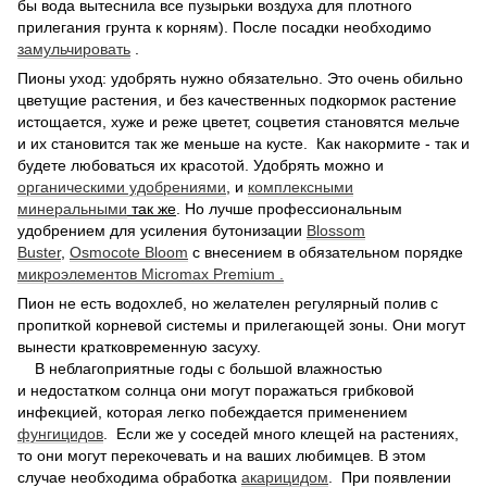
бы вода вытеснила все пузырьки воздуха для плотного
прилегания грунта к корням). После посадки необходимо
замульчировать
.
Пионы уход: удобрять нужно обязательно. Это очень обильно
цветущие растения, и без качественных подкормок растение
истощается, хуже и реже цветет, соцветия становятся мельче
и их становится так же меньше на кусте. Как накормите - так и
будете любоваться их красотой. Удобрять можно и
органическими удобрениями
, и
комплексными
минеральными
так же
. Но лучше профессиональным
удобрением для усиления бутонизации
Blossom
Buster
,
Osmocote Bloom
с внесением в обязательном порядке
микроэлементов Micromax Premium
.
Пион не есть водохлеб, но желателен регулярный полив с
пропиткой корневой системы и прилегающей зоны. Они могут
вынести кратковременную засуху.
В неблагоприятные годы с большой влажностью
и недостатком солнца они могут поражаться грибковой
инфекцией, которая легко побеждается применением
фунгицидов
. Если же у соседей много клещей на растениях,
то они могут перекочевать и на ваших любимцев. В этом
случае необходима обработка
акарицидом
. При появлении