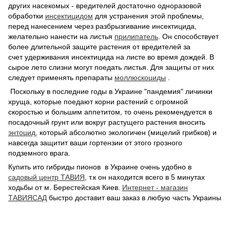
других насекомых - вредителей достаточно одноразовой
обработки
инсектицидом
для устранения этой проблемы,
перед нанесением через разбрызгивание инсектицида,
желательно нанести на листья
прилипатель
. Он способствует
более длительной защите растения от вредителей за
счет удерживания инсектицида на листе во время дождей. В
сырое лето слизни могут поедать листья. Для защиты от них
следует применять препараты
моллюскоциды
.
Поскольку в последние годы в Украине "пандемия" личинки
хруща, которые поедают корни растений с огромной
скоростью и большим аппетитом, то очень рекомендуется в
посадочный грунт или вокруг растущего растения вносить
энтоцид
,
который абсолютно экологичен (мицелий грибков) и
навсегда защитит ваши гортензии от этого грозного
подземного врага.
Купить ито гибриды пионов в Украине очень удобно в
садовый центр ТАВИЯ
, т.к он находится всего в 5 минутах
ходьбы от м. Берестейская Киев.
Интернет - магазин
ТАВИЯСАД
быстро доставит ваш заказ в любую часть Украины