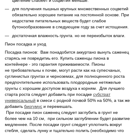
цветение слабеет и соцветия меньше.
для получения пышных крупных множественных соцветий
обязательно хорошее питание на постоянной основе. При
недостатке питательных веществ будет слабое
бутонообразование в следующем году за счет истощения.
достаточная влажность грунта. но не переизбыток влаги.
Пион посадка и уход
Посадка пионов: Вам понадобится аккуртано вынуть саженец
старясь не повредитиь его. Купить саженцы пиона в
контейнере - это гарантия приживаемости. Пионы
не требовательны к почве, могут расти как на супесчаных,
суглинистых грунтах и черноземах, для полноценного роста
предпочтительнее использовать плодородные нетяжелые
грунты с хорошим доступом воздуха к корням. Для лучшего
старта роста следует добавить при посадке
субстрат
универсальный
в смеси с родной почвой 50% на 50%, а так же
добавить
биогумус
и перемешать.
При посадке пион саженец следует заглубить в грунт не
более чем на 10 см, при сильном заглублении будет развитие
медленнее. После посадки грунт следует уплотнить вокруг
стебля, сделать лунку и тщательно полить (необходимо что