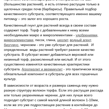
(большинство растений), и есть отлично растущие только в
щелочных средах почв (барбарисы). Правильный подбор
качественного субстрата, соответствующего именно вашему
питомцу – это залог его хорошего роста.
Качественный гнунт для растений всегда в своем составе
содержит торф. Торф с добавленными к нему всеми
необходимыми макро и микроэлементами -
удобрениями
,
микроэлементами
, песок, глина,
цеолит
,
водный агент
,
биогумус
, чернозем - это уже субстрат для растений. И
определенные виды растений требуют разное качество
субстрата. В субстрат может добавляться верховой или
низинный торф, раскисленный или кислый. И от этого
существенно изменятся качественные храктеристики
субстрата.
Агроперлит и вермикулит
- это практически всегда
обязательный компонент в субстраты для всех горшечных
культур.
В зависисмости от возраста и размера саженца ему нужно
разную структуру волокон торфа. Если это растущая рассада
или только укореняемые черенки, для них лучше всего
подходит субстрат с самой малой длиной волокон 1-10мм,
если же это уже подростающее растение в контейнере до