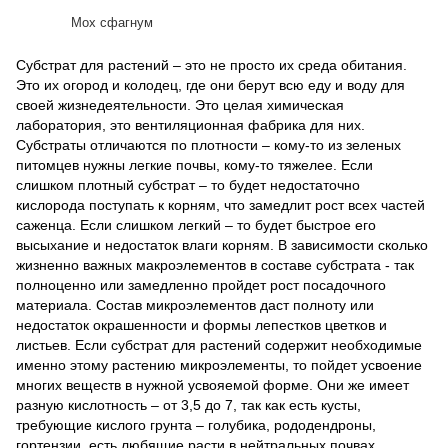
Мох сфагнум
Субстрат для растений – это не просто их среда обитания.
Это их огород и колодец, где они берут всю еду и воду для
своей жизнедеятельности. Это целая химическая
лаборатория, это вентиляционная фабрика для них.
Субстраты отличаются по плотности – кому-то из зеленых
питомцев нужны легкие почвы, кому-то тяжелее. Если
слишком плотный субстрат – то будет недостаточно
кислорода поступать к корням, что замедлит рост всех частей
саженца. Если слишком легкий – то будет быстрое его
высыхание и недостаток влаги корням. В зависимости сколько
жизненно важных макроэлементов в составе субстрата - так
полноценно или замедленно пройдет рост посадочного
материала. Состав микроэлементов даст полноту или
недостаток окрашенности и формы лепестков цветков и
листьев. Если субстрат для растений содержит необходимые
именно этому растению микроэлементы, то пойдет усвоение
многих веществ в нужной усвояемой форме. Они же имеет
разную кислотность – от 3,5 до 7, так как есть кусты,
требующие кислого грунта – голубика, рододендроны,
гортензии, есть любящие расти в нейтральных почвах