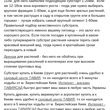
11см, для него наиболее подходящий субстарт 1-20мм, если
же 12-18см зона корневого роста - тогда уже нужно выбирать
крупнее фракцию 1-40мм, а для еще более зрелых растений,
в том числе растущих в саду в открытом грунте или в больших
горшках - лучше избрать самый крупный сегмент 1-60мм.
Правильный подбор качественного субстрата,
соответствующего именно вашему питомцу – это залог его
хорошего роста. Если после посадки в купленный в каком-
либо супермаркете субстрат растения начали терять свой
красивый внешний вид, тогда нужно в кратчайшие сроки
пересадить в новый.
Дренаж
для растений - без него не обойтись при
выращивании расьтений в контенерах или при высоком
стоянии грунтовых вод.
Субстрат купить в Киеве (грунт для растений) очень удобно в
садовый центр ТАВИЯ
,
т.к он находится всего в 5 минутах
ходьбы от м. Берестейская Киев.
Интернет - магазин
ТАВИЯСАД
быстро доставит ваш заказ в любую часть Украины
Купить дренаж, купить вермикулит и агропелит купить в к
Киеве чень удобно в
садовый центр ТАВИЯ
,
т.к он находится
всего в 5 минутах ходьбы от м. Берестейская Киев.
Интернет -
магазин ТАВИЯСАД
быстро доставит ваш заказ в любую часть