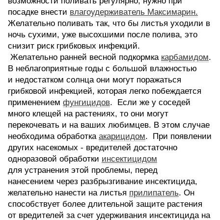
возможности поливать регулярно, нужно при
посадке внести
влагоудерживатель Максимарин.
Желательно поливать так, что бы листья уходили в
ночь сухими, уже высохшими после полива, это
снизит риск грибковых инфекций.
Желательно ранней весной подкормка
карбамидом
.
В неблагоприятные годы с большой влажностью
и недостатком солнца они могут поражаться
грибковой инфекцией, которая легко побеждается
применением
фунгицидов
. Если же у соседей
много клещей на растениях, то они могут
перекочевать и на ваших любимцев. В этом случае
необходима обработка
акарицидом
. При появлении
других насекомых - вредителей достаточно
одноразовой обработки
инсектицидом
для устранения этой проблемы, перед
нанесением через разбрызгивание инсектицида,
желательно нанести на листья
прилипатель
. Он
способствует более длительной защите растения
от вредителей за счет удерживания инсектицида на