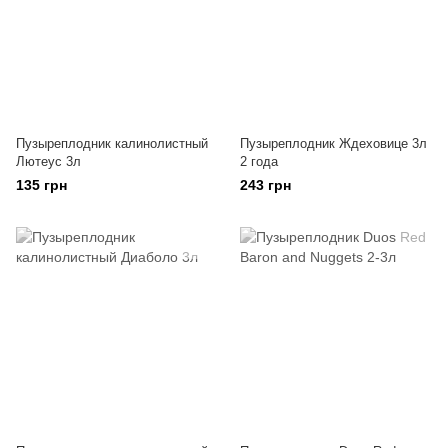
Пузыреплодник калинолистный
Пузыреплодник Ждеховице 3л
Лютеус 3л
2 года
135 грн
243 грн