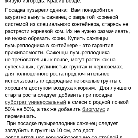
живую изгородь. Красив везде.
Посадка пузыреплодника: Вам понадобится
акуратно вынуть саженец с закрытой корневой
системой из специального контейнера, старясь не
растрясти корневой ком. Их не нужно размачивать,
не нужно обрезать корни. Купить саженцы
пузыреплодника в контейнере - это гарантия
приживаемости. Саженцы пузыреплодника
не требовательны к почве, могут расти как на
супесчаных, суглинистых грунтах и черноземах,
для полноценного роста предпочтительнее
использовать плодородные нетяжелые грунты с
хорошим доступом воздуха к корням. Для лучшего
старта роста следует добавить при посадке
субстрат
универсальный
в смеси с родной почвой
50% на 50%, а так же добавить
биогумус
и
перемешать.
При посадке пузыреплодник саженец следует
заглубить в грунт на 10 см, это даст
дополнительное корнеобразование со стеблей в