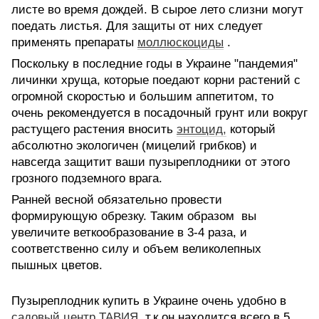
листе во время дождей. В сырое лето слизни могут
поедать листья. Для защиты от них следует
применять препараты
моллюскоциды
.
Поскольку в последние годы в Украине "пандемия"
личинки хруща, которые поедают корни растений с
огромной скоростью и большим аппетитом, то
очень рекомендуется в посадочный грунт или вокруг
растущего растения вносить
энтоцид
,
который
абсолютно экологичен (мицелий грибков) и
навсегда защитит ваши пузыреплодники от этого
грозного подземного врага.
Ранней весной обязательно провести
формирующую обрезку. Таким образом вы
увеличите веткообразование в 3-4 раза, и
соответственно силу и объем великолепных
пышных цветов.
Пузыреплодник купить в Украине очень удобно в
садовый центр ТАВИЯ
, т.к он находится всего в 5