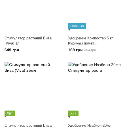
Новинка
Стимулятор растений Вива
Удобрение Компостер 5 кг.
(Viva) 1л
Куриный помет
гранулированый
649 грн
169 грн
304 грн
Хит
Хит
Стимулятор растений Вива
Удобрение Изабион 20мл.