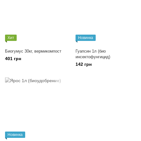
Хит
Новинка
Биогумус 30кг, вермикомпост
Гуапсин 1л (био
инсектофунгицид)
401 грн
142 грн
Новинка