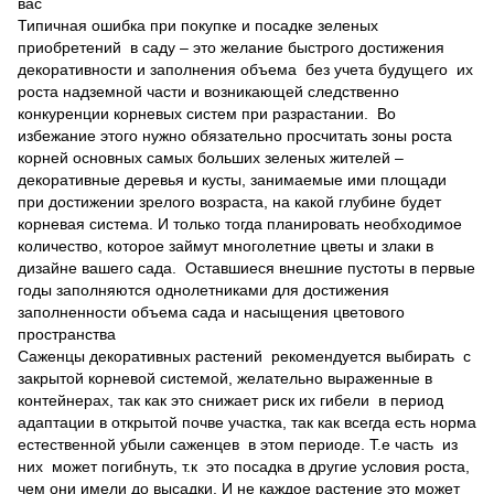
вас
Типичная ошибка при покупке и посадке зеленых
приобретений в саду – это желание быстрого достижения
декоративности и заполнения объема без учета будущего их
роста надземной части и возникающей следственно
конкуренции корневых систем при разрастании. Во
избежание этого нужно обязательно просчитать зоны роста
корней основных самых больших зеленых жителей –
декоративные деревья и кусты, занимаемые ими площади
при достижении зрелого возраста, на какой глубине будет
корневая система. И только тогда планировать необходимое
количество, которое займут многолетние цветы и злаки в
дизайне вашего сада. Оставшиеся внешние пустоты в первые
годы заполняются однолетниками для достижения
заполненности объема сада и насыщения цветового
пространства
Саженцы декоративных растений рекомендуется выбирать с
закрытой корневой системой, желательно выраженные в
контейнерах, так как это снижает риск их гибели в период
адаптации в открытой почве участка, так как всегда есть норма
естественной убыли саженцев в этом периоде. Т.е часть из
них может погибнуть, т.к это посадка в другие условия роста,
чем они имели до высадки. И не каждое растение это может