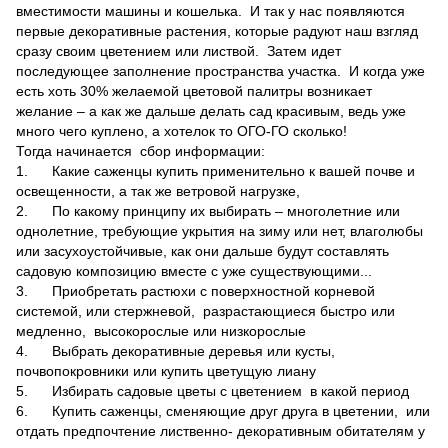
вместимости машины и кошелька. И так у нас появляются
первые декоративные растения, которые радуют наш взгляд
сразу своим цветением или листвой. Затем идет
последующее заполнение пространства участка. И когда уже
есть хоть 30% желаемой цветовой палитры возникает
желание – а как же дальше делать сад красивым, ведь уже
много чего куплено, а хотелок то ОГО-ГО сколько!
Тогда начинается сбор информации:
1. Какие саженцы купить применительно к вашей почве и
освещенности, а так же ветровой нагрузке,
2. По какому принципу их выбирать – многолетние или
однолетние, требующие укрытия на зиму или нет, влаголюбы
или засухоустойчивые, как они дальше будут составлять
садовую композицию вместе с уже существующими...
3. Приобретать растюхи с поверхностной корневой
системой, или стержневой, разрастающиеся быстро или
медленно, высокорослые или низкорослые
4. Выбрать декоративные деревья или кусты,
почвопокровники или купить цветущую лиану
5. Избирать садовые цветы с цветением в какой период
6. Купить саженцы, сменяющие друг друга в цветении, или
отдать предпочтение лиственно- декоративным обитателям у