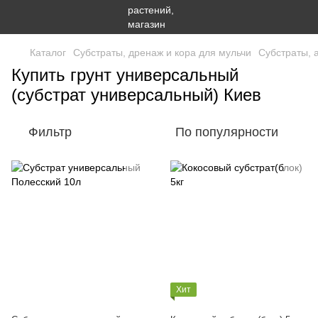
Каталог
Субстраты, дренаж и кора для мульчи
Субстраты, 
Купить грунт универсальный
(субстрат универсальный) Киев
Фильтр
По популярности
Хит