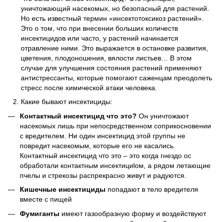
уничтожающий насекомых, но безопасный для растений.
Но есть известный термин «инсектотоксикоз растений».
Это о том, что при внесении больших количеств
инсектицидов или часто, у растений начинается
отравление ними. Это выражается в остановке развития,
цветения, плодоношения, вялости листьев… В этом
случае для улучшения состояния растений применяют
антистрессанты, которые помогают саженцам преодолеть
стресс после химической атаки человека.
Какие бывают инсектициды:
Контактный
инсектицид
что
это
?
Он уничтожают
насекомых лишь при непосредственном соприкосновении
с вредителем. Ни один инсектицид этой группы не
повредит насекомым, которые его не касались.
Контактный инсектицид что это – это когда гнездо ос
обработали контактным инсектициlом, а рядом летающие
пчелы и стрекозы распрекрасно живут и радуются.
Кишечные
инсектициды
попадают в тело вредителя
вместе с пищей
Фумиганты
имеют газообразную форму и воздействуют