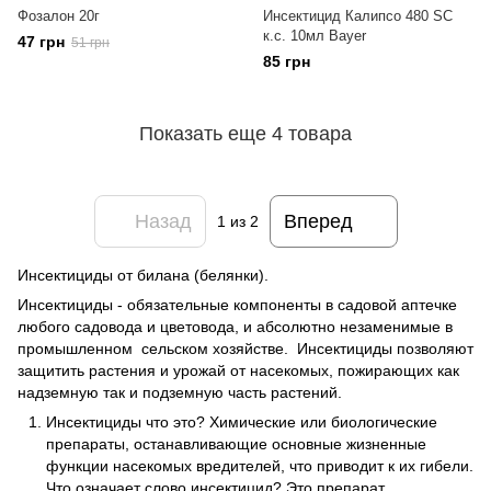
Фозалон 20г
Инсектицид Калипсо 480 SC
к.с. 10мл Bayer
47 грн
51 грн
85 грн
Показать еще 4 товара
Назад
Вперед
1
из 2
Инсектициды от билана (белянки).
Инсектициды - обязательные компоненты в садовой аптечке
любого садовода и цветовода, и абсолютно незаменимые в
промышленном сельском хозяйстве. Инсектициды позволяют
защитить растения и урожай от насекомых, пожирающих как
надземную так и подземную часть растений.
Инсектициды что это? Химические или биологические
препараты, останавливающие основные жизненные
функции насекомых вредителей, что приводит к их гибели.
Что означает слово инсектицид? Это препарат,