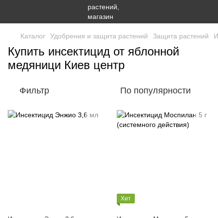
Каталог
Удобрения и защита растений
Защита растений
И
Купить инсектицид от яблонной
медяници Киев центр
Фильтр
По популярности
Хит