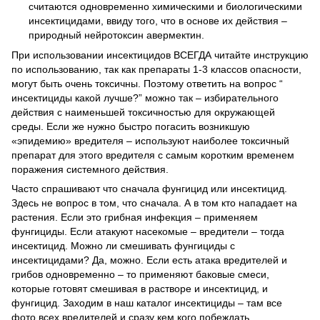
считаются одновременно химическими и биологическими
инсектицидами, ввиду того, что в основе их действия –
природный нейротоксин авермектин.
При использовании инсектицидов ВСЕГДА читайте инструкцию
по использованию, так как препараты 1-3 классов опасности,
могут быть очень токсичны. Поэтому ответить на вопрос “
инсектициды какой лучше?” можно так – избирательного
действия с наименьшей токсичностью для окружающей
среды. Если же нужно быстро погасить возникшую
«эпидемию» вредителя – используют наиболее токсичный
препарат для этого вредителя с самым коротким временем
поражения системного действия.
Часто спрашивают что сначала фунгицид или инсектицид.
Здесь не вопрос в том, что сначала. А в том кто нападает на
растения. Если это грибная инфекция – применяем
фунгициды. Если атакуют насекомые – вредители – тогда
инсектицид. Можно ли смешивать фунгициды с
инсектицидами? Да, можно. Если есть атака вредителей и
грибов одновременно – то применяют баковые смеси,
которые готовят смешивая в растворе и инсектицид, и
фунгицид. Заходим в наш каталог инсектициды – там все
фото всех вредителей и сразу кем кого побеждать.