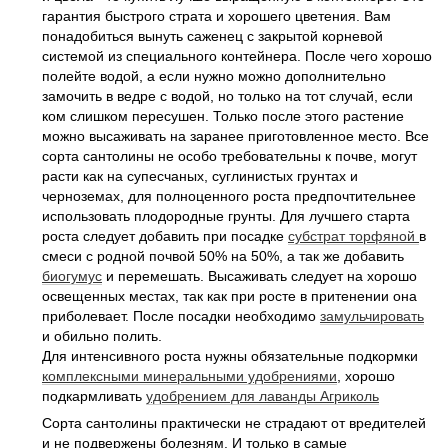
гарантия быстрого страта и хорошего цветения.
Вам
понадобиться вынуть саженец с закрытой корневой
системой из специального контейнера. После чего хорошо
полейте водой, а если нужно можно дополнительно
замочить в ведре с водой, но только на тот случай, если
ком слишком пересушен. Только после этого растение
можно высаживать на заранее приготовленное место. Все
сорта сантолины не особо требовательны к почве, могут
расти как на супесчаных, суглинистых грунтах и
черноземах, для полноценного роста предпочтительнее
использовать плодородные грунты. Для лучшего старта
роста следует добавить при посадке
субстрат торфяной
в
смеси с родной почвой 50% на 50%, а так же добавить
биогумус
и перемешать. Высаживать следует на хорошо
освещенных местах, так как при росте в притенении она
приболевает. После посадки необходимо
замульчировать
и обильно полить.
Для интенсивного роста нужны обязательные подкормки
комплексными минеральными удобрениями
, хорошо
подкармливать
удобрением для лаванды Агриколь
Сорта сантолины практически не страдают от вредителей
и не подвержены болезням. И только в самые