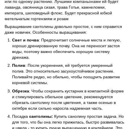
или по одному растению. Лучшими компаньонами ей будет
лаванда, овсянница сизая, трава Готье, камнеломки,
императа, шиловидный флокс. Будет прекрасной юбкой
метельчатым гортензиям и розам
Выращивание сантолины довольно простое, с ним справится
даже новичек. Особенносты выращивания:
Свет и почва
: Предпочитает солнечные места и легкую,
хорошо дренированную почву. Она не переносит застоя
воды, поэтому важно обеспечить хорошую систему
дренажа.
Полив
: После укоренения, ей требуется умеренный
полив. Это относительно засухоустойчивое растение.
Поливайте редко, но обильно, чтобы поощрить развитие
корневой системы.
Обрезка
: Чтобы сохранить кустарник в компактной форме
и стимулировать обильное цветение, рекомендуется
обрезать сантолину после цветения, а также осенью в
октябре если сильно наросла надземная часть.
Посадка
сантолины:
Купить санолину простая задача. Но
для того, что бы она легко прижилась, быстро развивалась
и цвела - то купить лучше выращенную в контейнере. Это