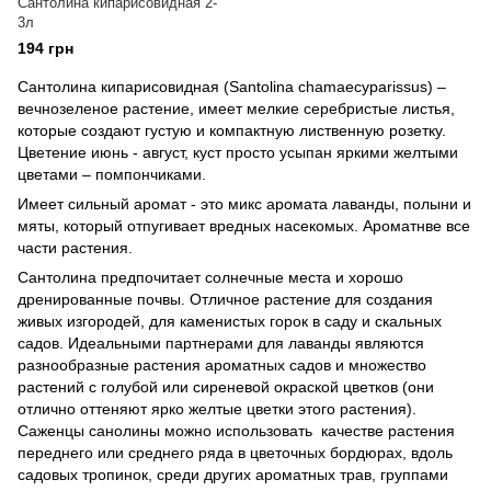
Сантолина кипарисовидная 2-
3л
194 грн
Сантолина кипарисовидная (Santolina chamaecyparissus) –
вечнозеленое растение, имеет мелкие серебристые листья,
которые создают густую и компактную лиственную розетку.
Цветение июнь - август, куст просто усыпан яркими желтыми
цветами – помпончиками.
Имеет сильный аромат - это микс аромата лаванды, полыни и
мяты, который отпугивает вредных насекомых. Ароматнве все
части растения.
Сантолина предпочитает солнечные места и хорошо
дренированные почвы. Отличное растение для создания
живых изгородей, для каменистых горок в саду и скальных
садов. Идеальными партнерами для лаванды являются
разнообразные растения ароматных садов и множество
растений с голубой или сиреневой окраской цветков (они
отлично оттеняют ярко желтые цветки этого растения).
Саженцы санолины можно использовать качестве растения
переднего или среднего ряда в цветочных бордюрах, вдоль
садовых тропинок, среди других ароматных трав, группами