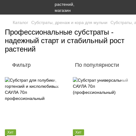
Каталог
Субстраты, дренаж и кора для мульчи
Субстраты, 
Профессиональные субстраты -
надежный старт и стабильный рост
растений
Фильтр
По популярности
Хит
Хит