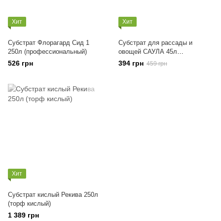
Хит
Хит
Субстрат Флорагард Сид 1
Субстрат для рассады и
250л (профессиональный)
овощей САУЛА 45л
(профессиональный)
526 грн
394 грн
459 грн
Хит
Субстрат кислый Рекива 250л
(торф кислый)
1 389 грн