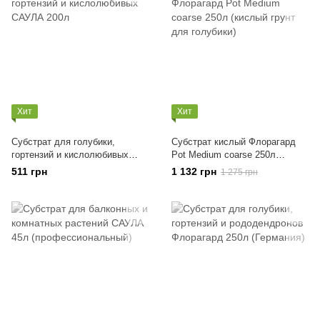
Хит
Хит
Субстрат для голубики,
Субстрат кислый Флорагард
гортензий и кислолюбивых
Pot Medium coarse 250л
САУЛА 200л
(кислый грунт для голубики)
511 грн
1 132 грн
1 275 грн