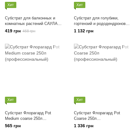
Хит
Хит
Субстрат для балконных и
Субстрат для голубики,
комнатных растений САУЛА
гортензий и рододендронов
45л (профессиональный)
Флорагард 250л (Германия)
419 грн
1 132 грн
468 грн
Хит
Хит
Субстрат Флорагард Pot
Субстрат Флорагард Pot
Medium coarse 250л
Coarse 250л
(профессиональный)
(профессиональный)
565 грн
1 336 грн