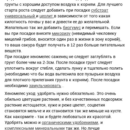
грунты с хорошим доступом воздуха к корням. Для лучшего
старта роста следует добавить при посадке
субстрат
универсальный
и
цеолит
в зависимости от того какая
килотность почвы у вас и довести ее до желательной.
Желательно так же добавить
биогумус
и перемешать. Если
вы при посадке внесете
микоризу
(невидимый чекловеку
мицелий грибов, вносится один раз в жизни в зону корней),
то ваша сакура будет получать в 12 раз больше питательных
веществ.
При посадке хеномелес саженец не следует заглублять в
грунт более чем на 2-3см. После посадки грунт следует
уплотнить вокруг стебля, сделать лунку и тщательно полить
(необходимо что бы вода вытеснила все пузырьки воздуха
для плотного прилегания грунта к корням). После посадки
необходимо
замульчировать
.
Хеномелес уход: удобрять нужно обязательно. Это очень
обильно цветущие растения, и без качественных подкормок
растение истощается, хуже и реже цветет, соцветия
становятся мельче и их становится так же меньше на кусте.
Как накормите - так и будете любоваться их красотой.
Удобрять можно и
органическими удобрениями
, и
комплексными минеральными
так же
. Но лучше