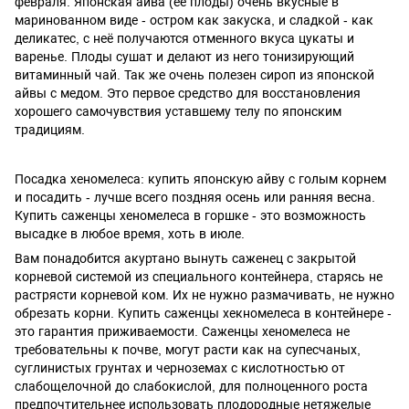
февраля. Японская айва (её плоды) очень вкусные в
маринованном виде - остром как закуска, и сладкой - как
деликатес, с неё получаются отменного вкуса цукаты и
варенье. Плоды сушат и делают из него тонизирующий
витаминный чай. Так же очень полезен сироп из японской
айвы с медом. Это первое средство для восстановления
хорошего самочувствия уставшему телу по японским
традициям.
Посадка хеномелеса: купить японскую айву с голым корнем
и посадить - лучше всего поздняя осень или ранняя весна.
Купить саженцы хеномелеса в горшке - это возможность
высадке в любое время, хоть в июле.
Вам понадобится акуртано вынуть саженец с закрытой
корневой системой из специального контейнера, старясь не
растрясти корневой ком. Их не нужно размачивать, не нужно
обрезать корни. Купить саженцы хекномелеса в контейнере -
это гарантия приживаемости. Саженцы хеномелеса не
требовательны к почве, могут расти как на супесчаных,
суглинистых грунтах и черноземах с кислотностью от
слабощелочной до слабокислой, для полноценного роста
предпочтительнее использовать плодородные нетяжелые