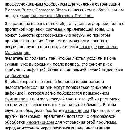
профессиональным удобрением для усиления бутонизации
Blossom Buster
,
Osmocote Bloom
с внесением в обязательном
порядке
микроэлементов Micromax Premium
.
Это растение не есть водохлеб, но нужен регулярный полив с
пропиткой корневой системы и прилегающей зоны. Она
может вынести кратковременную засуху, но при этом
прекратит цветение. Если нет возможности поливать
регулярно, нужно при посадке внести
влагоудерживатель
Максимарин.
Желательно поливать так, что бы листья уходили в ночь
сухими, уже высохшими после полива, это снизит риск
грибковых инфекций. Желательно ранней весной подкормка
карбамидом
.
В неблагоприятные годы с большой влажностью и
недостатком солнца они могут поражаться грибковой
инфекцией, которая легко побеждается применением
фунгицидов
. Если же у соседей много клещей на растениях,
то они могут перекочевать и на ваших любимцев. В этом
случае необходима обработка
акарицидом
. При появлении
других насекомых - вредителей достаточно одноразовой
обработки
инсектицидом
для устранения этой проблемы,
перед нанесением через разбрызгивание инсектицида,