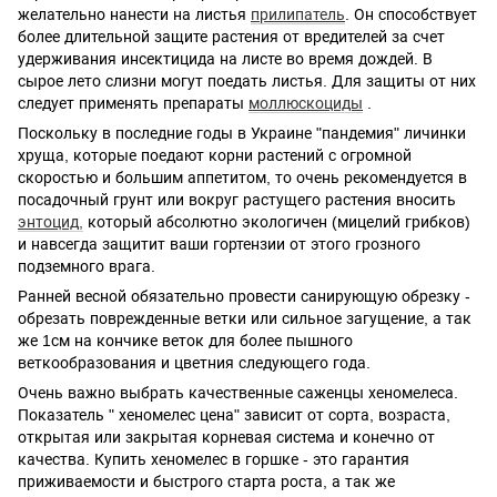
желательно нанести на листья
прилипатель
. Он способствует
более длительной защите растения от вредителей за счет
удерживания инсектицида на листе во время дождей. В
сырое лето слизни могут поедать листья. Для защиты от них
следует применять препараты
моллюскоциды
.
Поскольку в последние годы в Украине "пандемия" личинки
хруща, которые поедают корни растений с огромной
скоростью и большим аппетитом, то очень рекомендуется в
посадочный грунт или вокруг растущего растения вносить
энтоцид
,
который абсолютно экологичен (мицелий грибков)
и навсегда защитит ваши гортензии от этого грозного
подземного врага.
Ранней весной обязательно провести санирующую обрезку -
обрезать поврежденные ветки или сильное загущение, а так
же 1см на кончике веток для более пышного
веткообразования и цветния следующего года.
Очень важно выбрать качественные саженцы хеномелеса.
Показатель " хеномелес цена" зависит от сорта, возраста,
открытая или закрытая корневая система и конечно от
качества. Купить хеномелес в горшке - это гарантия
приживаемости и быстрого старта роста, а так же