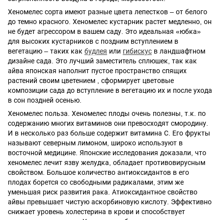
Хеномелес сорта имеют разные цвета лепестков – от белого
до темно красного. Хеномелес кустарник растет медленно, он
не будет агрессором в вашем саду. Это идеальная «юбка»
для высоких кустарников с поздним вступлением в
вегетацию – таких как
будлея
или
гибискус
в ландшафтном
дизайне сада. Это лучший заместитель сплюшек, так как
айва японская наполнит пустое пространство спящих
растений своим цветением , сформирует цветовые
композиции сада до вступление в вегетацию их и после ухода
в сон поздней осенью.
Хеномелес польза. Хеномелес плоды очень полезны, т.к. по
содержанию многих витаминов они превосходят смородину.
И в несколько раз больше содержит витамина С. Его фрукты
называют северным лимоном, широко используют в
восточной медицине. Японские исследования доказали, что
хеномелес лечит язву желудка, обладает противовирусным
свойством. Большое количество антиоксидантов в его
плодах борется со свободными радикалами, этим же
уменьшая риск развития рака. Атиоксидантное свойство
айвы превышает чистую аскорбиновую кислоту. Эффективно
снижает уровень холестерина в крови и способствует