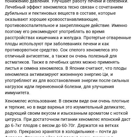
понижению давления. Улучшает работу печени и селезенки.
Лечебный эффект хеномелеса тесно связан с сочетанием
дубильных и пектиновых веществ в составе, которые
оказывают хорошее кровоостанавливающее,
противовоспалительное и закрепляющее действие. Именно
поэтому его рекомендуют употреблять во время
расстройствах кишечника и желудка. Протертые отваренные
плоды используют при заболеваниях печени и как
противорвотное средство. Сок спелого хеномелеса это
отличный антисептик, а также он очень полезный для
астматиков. Также в лечебных целях можно применять
листья и семена хеномелеса. В Японии считают, что плоды
хеномелеса активизируют жизненную энергию Ци, и
употребляют их для восстановления энергии после сильных
нагрузок идли перенесенной болезни, для улучшения
иммунитета.
Хеномелес испоьзование. В свежем виде они очень плотные
и терпкие, но в виде варенья это изумительный деликатес,
радующий своим вкусом и изысканным ароматом с ноткой
цитруса. При достаточном питании хеномелес японский даст
до 6-7кг плодов с весом до 60-70г. Держатся на ветках
долго. Прекрасно хранятся в холодильнике – почти до