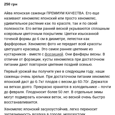
250 грн
Айва японская саженци ПРЕМИУМ КАЧЕСТВА. Его еще
називают хеномелес японский или просто хеномелес,
удивительное растение как по красоте, так и по своей
полезности. Его ветви ранней весной укрываются сплошным
ковровым цветочным покрытием. Цветки изысканной
точеной формы до 6 см в диаметре, лепестки как
фарфоровые. Хеномелес фото не передает всей красоты
цветущего красавца. Это самое раннее цветение из
кустарников - вместе с
форзицией
. Они фанфары весны. В
отличии от форзиции, кусты хеномелеса при достаточном
питании дают повторное цветение поздней осенью.
Первый урожай вы получите уже в следующем году, наши
саженцы очень зрелые. При достаточном питании хеномелес
японский даст до 6-7кг плодов с весом до 60-70г. Держатся
на ветках долго. Прекрасно хранятся в холодильнике – почти
до февраля. Плодоносит более 50 лет. В отдельные зимы
могут подмерзать кончики веток, но весной очень быстро
восстанавливается.
Хеномелес японский засухоустойчив, легко переносит
загрязненность воздуха в городе, морозостоек.