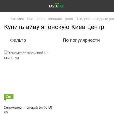
Каталог
Растения и газонная трава
Плодово - ягодные ра
Купить айву японскую Киев центр
Фильтр
По популярности
Хит
Хеномелес японский 5л 60-80
см