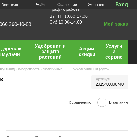
Вход
Сравнение
Рус
Укр
Желания
Вакансии
График работы:
Вт - Пт 10.00-17.00
Суб 10.00-14.00
Мой заказ
066 260-40-88
Удобрения и
Услуги
, дренаж
Акции,
защита
и
я мульчи
скидки
растений
сервис
Фунгициды биопрепараты (экологичные)
Триходермин 1 кг (сухой)
ев
Артикул
2015400000740
К сравнению
В желания