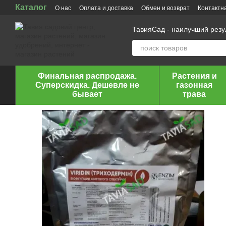
Каталог
Перейти к основному контенту
О нас
Оплата и доставка
Обмен и возврат
Контактн
ТавияСад - наилучший рез
Финальная распродажа.
Растения и
Суперскидка. Дешевле не
газонная
бывает
трава