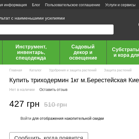
ая информация
Блог
Пользовательское соглашение
Услуги и сервисы
ультат с наименьшими усилиями
Инструмент,
Садовый
Субстраты
инвентарь,
декор и
и кора дл
спецодежда
освещение
Главная
Каталог
Удобрения и защита растений
Защита растений
Купить триходермин 1кг м.Берестейская Ки
Нет в наличии
Оставить отзыв
427 грн
510 грн
Войти
для отображения накопительной скидки
%
Сообщить, когда появится