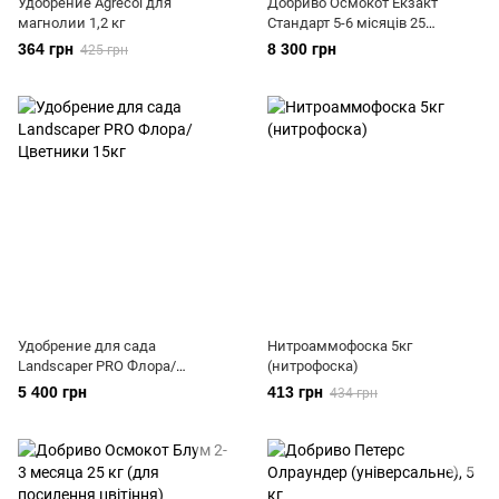
Удобрение Agrеcol для
Добриво Осмокот Екзакт
магнолии 1,2 кг
Стандарт 5-6 місяців 25
кг(універсальне)
364 грн
8 300 грн
425 грн
Удобрение для сада
Нитроаммофоска 5кг
Landscaper PRO Флора/
(нитрофоска)
Цветники 15кг
5 400 грн
413 грн
434 грн