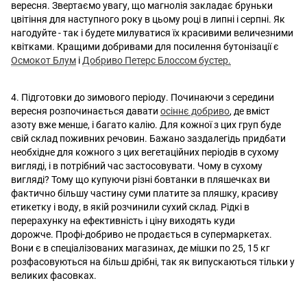
вересня. Звертаємо увагу, що магнолія закладає бруньки
цвітіння для наступного року в цьому році в липні і серпні. Як
нагодуйте - так і будете милуватися їх красивими величезними
квітками. Кращими добривами для посилення бутонізації є
Осмокот Блум
і
Добриво Петерс Блоссом бустер.
4. Підготовки до зимового періоду. Починаючи з середини
вересня розпочинається давати
осіннє добриво
, де вміст
азоту вже менше, і багато калію. Для кожної з цих груп буде
свій склад поживних речовин. Бажано заздалегідь придбати
необхідне для кожного з цих вегетаційних періодів в сухому
вигляді, і в потрібний час застосовувати. Чому в сухому
вигляді? Тому що купуючи різні бовтанки в пляшечках ви
фактично більшу частину суми платите за пляшку, красиву
етикетку і воду, в якій розчинили сухий склад. Рідкі в
перерахунку на ефективність і ціну виходять куди
дорожче. Профі-добриво не продається в супермаркетах.
Вони є в спеціалізованих магазинах, де мішки по 25, 15 кг
розфасовуються на більш дрібні, так як випускаються тільки у
великих фасовках.