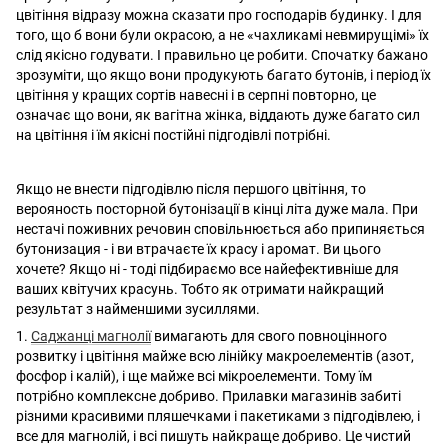
цвітіння відразу можна сказати про господарів будинку. І для
того, що б вони були окрасою, а не «чахликамі невмирущімі» їх
слід якісно годувати. І правильно це робити. Спочатку бажано
зрозуміти, що якщо вони продукують багато бутонів, і період їх
цвітіння у кращих сортів навесні і в серпні повторно, це
означає що вони, як вагітна жінка, віддають дуже багато сил
на цвітіння і їм якісні постійні підгодівлі потрібні.
Якщо не внести підгодівлю після першого цвітіння, то
верояность посторной бутонізації в кінці літа дуже мала. При
нестачі поживних речовин сповільнюється або припиняється
бутонизация - і ви втрачаєте їх красу і аромат. Ви цього
хочете? Якщо ні - тоді підбираємо все найефективніше для
ваших квітучих красунь. Тобто як отримати найкращий
результат з найменшими зусиллями.
1.
Саджанці магнолії
вимагають для свого повноцінного
розвитку і цвітіння майже всю лінійку макроелементів (азот,
фосфор і калій), і ще майже всі мікроелементи. Тому їм
потрібно комплексне добриво. Прилавки магазинів забиті
різними красивими пляшечками і пакетиками з підгодівлею, і
все для магнолій, і всі пишуть найкраще добриво. Це чистий