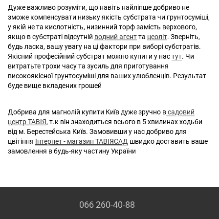
Дуже важливо розуміти, що навіть найліпше добриво не
зможе компенсувати низьку якість субстрата чи грунтосуміші,
у якій не та кислотність, низинний торф замість верхового,
якщо в субстраті відсутній
водний агент
та
цеоліт
. Зверніть,
будь ласка, вашу увагу на ці фактори при виборі субстратів.
Якісний професійний субстрат можно купити у нас
тут
. Чи
витратьте трохи часу та зусиль для приготування
високоякісної грунтосуміші для ваших улюбленців. Результат
буде вище вкладених грошей
Добрива для магнолій купити Київ дуже зручно в
садовий
центр ТАВІЯ
, т.к він знаходиться всього в 5 хвилинах ходьби
від м. Берестейська Київ. Замовивши у нас добриво для
цвітіння
Інтернет - магазин ТАВІЯСАД
швидко доставить ваше
замовлення в будь-яку частину України
066 260-40-88