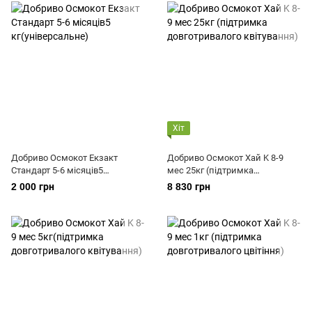
Хіт
Добриво Осмокот Екзакт
Добриво Осмокот Хай K 8-9
Стандарт 5-6 місяців5
мес 25кг (підтримка
кг(універсальне)
довготривалого квітування)
2 000 грн
8 830 грн