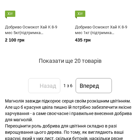
Хіт
Хіт
Добриво Осмокот Хай K 8-9
Добриво Осмокот Хай K 8-9
мес 5кг(підтримка
мес 1кг (підтримка
довготривалого квітування)
довготривалого цвітіння)
2 100 грн
435 грн
Показати ще 20 товарів
Назад
Вперед
1
з 6
Магнолія завжди підкорює серця своїм розкішним цвітінням.
Але що б красуня цвіла пишно їй потрібно забезпечити якісне
харчування - а саме своєчасне і правильне внесення добрива
для магнолій.
Переоцінити роль добрива для цвітіння складно в разі
вирощування цього дерева. По тому, як виглядають ваші
красуні, який у них лист, скільки бутонів, наскільки рясне