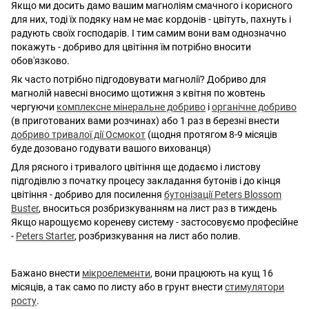
Якщо ми досить дамо вашим магноліям смачного і корисного
для них, тоді їх подяку нам не має кордонів - цвітуть, пахнуть і
радують своїх господарів. І тим самим вони вам однозначно
покажуть - добриво для цвітіння їм потрібно вносити
обов'язково.
Як часто потрібно підгодовувати магнолії? Добриво для
магнолій навесні вносимо щотижня з квітня по жовтень
чергуючи
комплексне мінеральне добриво
і
органічне добриво
(в приготованих вами розчинах) або 1 раз в березні внести
добриво тривалої дії Осмокот
(щодня протягом 8-9 місяців
буде дозовано годувати вашого вихованця)
Для рясного і тривалого цвітіння ще додаємо і листову
підгодівлю з початку процесу закладання бутонів і до кінця
цвітіння - добриво для посилення
бутонізації Peters Blossom
Buster
, вноситься розбризкуванням на лист раз в тиждень
Якщо нарощуємо кореневу систему - застосовуємо професійне
-
Peters Starter
, розбризкування на лист або полив.
Бажано внести
мікроелементи
, вони працюють на кущ 16
місяців, а так само по листу або в грунт внести
стимулятори
росту
.