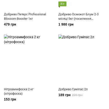
Хіт
Добриво Петерс Professional
Добриво Осмокот Блум 2-3
Blossom Booster 1кг
місяці 5кг (посилення
цвітіння).
479 грн
1 980 грн
Нітроаммфоска 2 кг
Добриво Гуміпас 2л
(нітрофоска)
189 грн
209 грн
153 грн