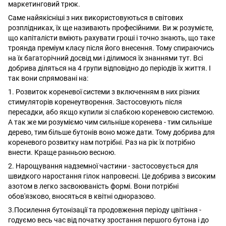
маркетинговий трюк.
Саме найякісніші з них використовуються в світових
розплідниках, їх ще називають професійними. Ви ж розумієте,
що капіталісти вміють рахувати гроші і точно знають, що таке
троянда преміум класу після його внесення. Тому спираючись
на їх багаторічний досвід ми і ділимося їх знаннями тут. Всі
добрива діляться на 4 групи відповідно до періодів їх життя. І
так вони спрямовані на:
1. Розвиток кореневої системи з включенням в них різних
стимуляторів коренеутворення. Застосовують після
пересадки, або якщо купили зі слабкою кореневою системою.
А так же ми розуміємо чим сильніше коренева - тим сильніше
дерево, тим більше бутонів воно може дати. Тому добрива для
кореневого розвитку нам потрібні. Раз на рік їх потрібно
внести. Краще ранньою весною.
2. Нарощування надземної частини - застосовується для
швидкого наростання гілок напровесні. Це добрива з високим
азотом в легко засвоюваність формі. Вони потрібні
обов'язково, вносяться в квітні одноразово.
3.Посилення бутонізації та продовження періоду цвітіння -
годуємо весь час від початку зростання першого бутона і до