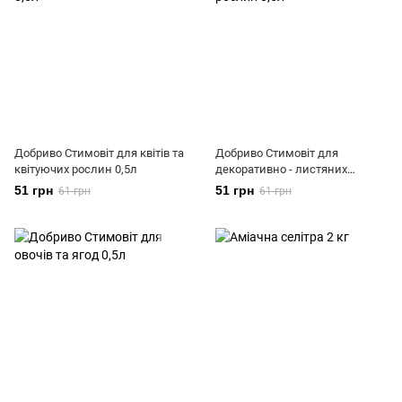
Добриво Стимовіт для квітів та
Добриво Стимовіт для
квітуючих рослин 0,5л
декоративно - листяних
рослин 0,5л
51 грн
51 грн
61 грн
61 грн