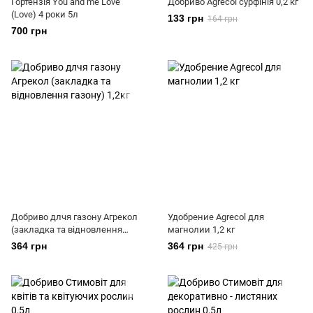
Гортензія You and me Love
Добриво Agrecol сурфінія 0,2 кг
(Love) 4 роки 5л
133 грн
164 грн
700 грн
Добриво длчя газону Агрекол
Удобрение Agrеcol для
(закладка та відновлення
магнолии 1,2 кг
газону) 1,2кг
364 грн
364 грн
425 грн