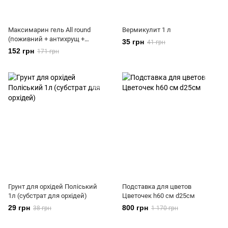
Максимарин гель All round
Вермикулит 1 л
(поживний + антихрущ +
35 грн
41 грн
укорінювач) 1л
152 грн
171 грн
Грунт для орхідей Поліський
Подставка для цветов
1л (субстрат для орхідей)
Цветочек h60 см d25см
29 грн
800 грн
38 грн
1 170 грн