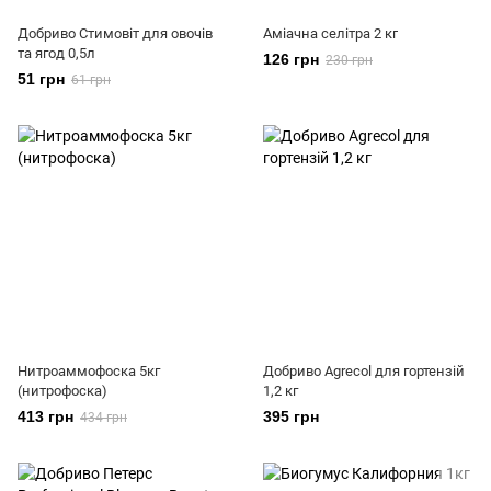
Добриво Стимовіт для овочів
Аміачна селітра 2 кг
та ягод 0,5л
126 грн
230 грн
51 грн
61 грн
Нитроаммофоска 5кг
Добриво Agrecol для гортензій
(нитрофоска)
1,2 кг
413 грн
395 грн
434 грн