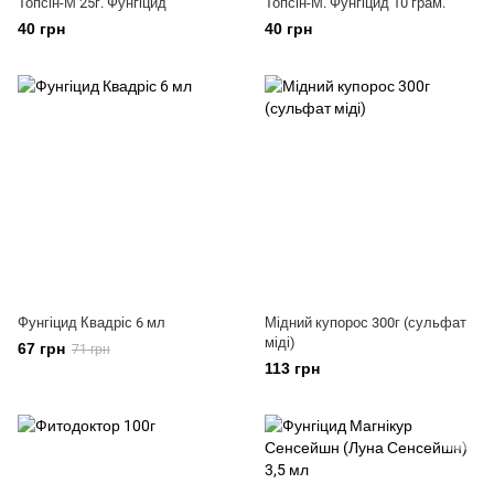
Топсін-М 25г. Фунгіцид
Топсін-М. Фунгіцид 10 грам.
40 грн
40 грн
Фунгіцид Квадріс 6 мл
Мідний купорос 300г (сульфат
міді)
67 грн
71 грн
113 грн