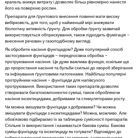
крапель знижує витрату і дозволяє більш рівномірно нанести
його на поверхню рослин.
Препарати для ґрунтового внесення повинні мати високу
вибірковість, для того, щоб у найменшій мірі знижувати
біологічну активність ґрунту. Для обробки ґрунту зазвичай
використовується обприскування, також підходить фумігація –
внесення речовин у газоподібному вигляді.
Як обробити насіння фунгіцидом? Дуже популярний спосіб
застосування фунгіцидів – передпосівна обробка –
протруювання насіння. Це дуже важлива функція, оскільки ще
до проростання насіння та бульби схильні до хвороб зберігання
та інфікування ґрунтовими патогенами. Найбільш популярні
протруйники насіння – фунгіциди для напівсухого
протруювання. Використання таких препаратів дозволяє
створювати багатокомпонентні суміші, також обробляючи
насіння інсектицидами, добривами та стимуляторами росту.
Чи можна змішувати фунгіциди з добривами? Чи можна
змішувати фунгіциди з інсектицидами? Можна, можливо. Але
обов'язково підбираємо їх за таблицею сумісності препаратів.
Спільне їх використання і називається бакова суміш. Бакова
суміш фунгіциду та інсектициду як готувати? Відповідно до
таблиці сумісності препаратів і як говорить інструкція щодо