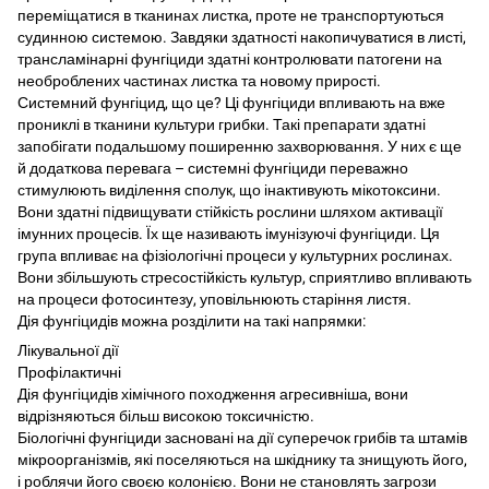
переміщатися в тканинах листка, проте не транспортуються
судинною системою. Завдяки здатності накопичуватися в листі,
трансламінарні фунгіциди здатні контролювати патогени на
необроблених частинах листка та новому прирості.
Системний фунгіцид, що це? Ці фунгіциди впливають на вже
прониклі в тканини культури грибки. Такі препарати здатні
запобігати подальшому поширенню захворювання. У них є ще
й додаткова перевага – системні фунгіциди переважно
стимулюють виділення сполук, що інактивують мікотоксини.
Вони здатні підвищувати стійкість рослини шляхом активації
імунних процесів. Їх ще називають імунізуючі фунгіциди. Ця
група впливає на фізіологічні процеси у культурних рослинах.
Вони збільшують стресостійкість культур, сприятливо впливають
на процеси фотосинтезу, уповільнюють старіння листя.
Дія фунгіцидів можна розділити на такі напрямки:
Лікувальної дії
Профілактичні
Дія фунгіцидів хімічного походження агресивніша, вони
відрізняються більш високою токсичністю.
Біологічні фунгіциди засновані на дії суперечок грибів та штамів
мікроорганізмів, які поселяються на шкіднику та знищують його,
і роблячи його своєю колонією. Вони не становлять загрози