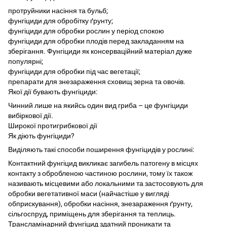
протруйники насіння та бульб;
фунгіциди для обробітку ґрунту;
фунгіциди для обробки рослин у період спокою
фунгіциди для обробки плодів перед закладанням на
зберігання. Фунгіциди як консерваційний матеріал дуже
популярні;
фунгіциди для обробки під час вегетації;
препарати для знезараження сховищ зерна та овочів.
Якої дії бувають фунгіциди:
Чинний лише на якийсь один вид гриба – це фунгіциди
вибіркової дії.
Широкої протигрибкової дії
Як діють фунгіциди?
Виділяють такі способи поширення фунгіцидів у рослині:
Контактний фунгіцид викликає загибель патогену в місцях
контакту з обробленою частиною рослини, тому їх також
називають місцевими або локальними та застосовують для
обробки вегетативної маси (найчастіше у вигляді
обприскування), обробки насіння, знезараження ґрунту,
сільгоспруд, приміщень для зберігання та теплиць.
Трансламінарний фунгіцид здатний проникати та