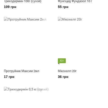
Триходермин 100г (сухой)
Фунгіцид Фундазол 10 г
109 грн
55 грн
Хіт
Протруйник Максим 2мл
Мікохелп 20г
17 грн
36 грн