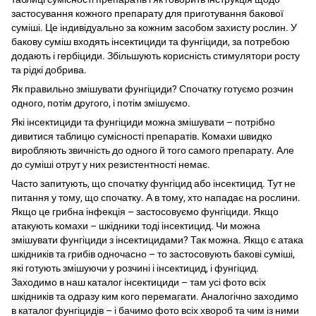
застосування кожного препарату для приготування бакової
суміші. Це індивідуально за кожним засобом захисту рослин. У
бакову суміш входять інсектициди та фунгіциди, за потребою
додають і гербіциди. Збільшують корисність стимулятори росту
та рідкі добрива.
Як правильно змішувати фунгіциди? Спочатку готуємо розчин
одного, потім другого, і потім змішуємо.
Які інсектициди та фунгіциди можна змішувати – потрібно
дивитися таблицю сумісності препаратів. Комахи швидко
виробляють звичність до одного й того самого препарату. Але
до суміші отрут у них резистентності немає.
Часто запитують, що спочатку фунгіцид або інсектицид. Тут не
питання у тому, що спочатку. А в тому, хто нападає на рослини.
Якщо це грибна інфекція – застосовуємо фунгіциди. Якщо
атакують комахи – шкідники тоді інсектицид. Чи можна
змішувати фунгіциди з інсектицидами? Так можна. Якщо є атака
шкідників та грибів одночасно – то застосовують бакові суміші,
які готують змішуючи у розчині і інсектицид, і фунгіцид.
Заходимо в наш каталог інсектициди – там усі фото всіх
шкідників та одразу ким кого перемагати. Аналогічно заходимо
в каталог фунгіцидів – і бачимо фото всіх хвороб та чим із ними