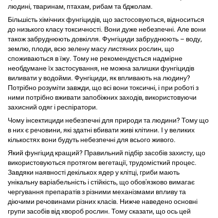
людині, тваринам, птахам, рибам та бджолам.
Більшість хімічних фунгіцидів, що застосовуються, відноситься
до низького класу токсичності. Вони дуже небезпечні. Але вони
також забруднюють довкілля. Фунгіциди забруднюють – воду,
землю, плоди, всю зелену масу листяних рослин, що
споживаються в їжу. Тому не рекомендується надмірне
необдумане їх застосування, не можна залишки фунгіцидів
виливати у водойми. Фунгіциди, як впливають на людину?
Потрібно розуміти завжди, що всі вони токсичні, і при роботі з
ними потрібно вживати запобіжних заходів, використовуючи
захисний одяг і респіратори.
Чому інсектициди небезпечні для природи та людини? Тому що
в них є речовини, які здатні вбивати живі клітини. І у великих
кількостях вони будуть небезпечні для всього живого.
Який фунгіцид кращий? Правильний підбір засобів захисту, що
використовуються протягом вегетації, трудомісткий процес.
Завдяки наявності декількох ядер у клітці, гриби мають
унікальну варіабельність і стійкість, що обов'язково вимагає
чергування препаратів з різними механізмами впливу та
діючими речовинами різних класів. Нижче наведено основні
групи засобів від хвороб рослин. Тому сказати, що ось цей