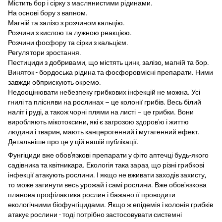
Містить бор і сірку з маслянистими рідинами.
На основі бору з вапном.
Магній та залізо з розчином кальцію.
Розчини з кислою та лужною реакцією.
Розчини фосфору та сірки з кальцієм.
Регулятори зростання.
Пестициди з добривами, що містять цинк, залізо, магній та бор.
Виняток - бордоська рідина та фосфоровмісні препарати. Ними
завжди обприскують окремо.
Недооцінювати небезпеку грибкових інфекцій не можна. Усі
гнилі та плісняви ​​на рослинах – це колонії грибів. Весь білий
наліт і руді, а також чорні плями на листі – це грибки. Вони
виробляють мікотоксини, які є загрозою здоров'ю і життю
людини і тварин, мають канцерогенний і мутагенний ефект.
Детальніше про це у цій нашій публікації.
Фунгіциди вже обов'язкові препарати у фіто аптечці будь-якого
садівника та квітникара. Екологія така зараз, що різні грибкові
інфекції атакують рослини. І якщо не вживати заходів захисту,
то може загинути весь урожай і самі рослини. Вже обов'язкова
планова профілактика рослин і бажано її проводити
екологічними біофунгіцидами. Якщо ж епідемія і колонія грибків
атакує рослини - тоді потрібно застосовувати системні