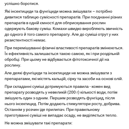
успішно боротися.
Які інсектициди та фунгіциди можна змішувати – потрібно
дивитися таблицю сумісності препаратів. При поєднанні різних
препаратів в одній ємності для обприскування рослин
одержують бакову суміш. Комахи швидко виробляють звичність
до одного й того самого препарату. Але до суміші отрут у них
резистентності немає.
При перемішуванні фізичні властивості препаратів змінюються.
Їх ефективність залишається такою самою, як і при роздільній
обробці. При цьому не відбувається фітотоксичної дії на
рослину.
Але деякі фунгіциди та інсектициди не можна змішувати з
препаратами, які містять кальцій, сірку та засоби на основі олій.
При складанні суміші дотримуються правила - кожен вид
препарату розводять у невеликій (200 г) кількості води, потім
змішують один з одним. Першим розводять фунгіцид, після
нього інсектицид. Потім додають стимулятори росту, добрива.
Останнім у розчин іде прилипач. При правильному
приготуванні суміші не випадає осаду, не виділяється тепло.
Не можна змішувати такі препарати: