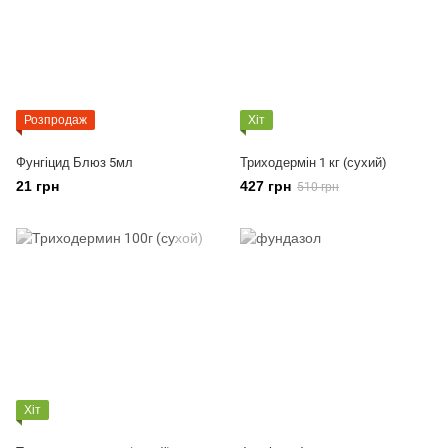
Розпродаж
Хіт
Фунгіцид Блюз 5мл
Триходермін 1 кг (сухий)
21 грн
427 грн
510 грн
Хіт