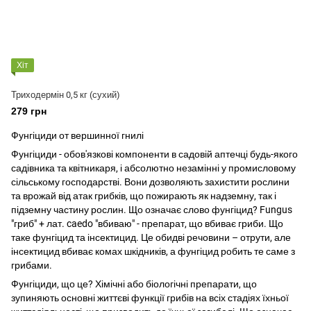
Хіт
Триходермін 0,5 кг (сухий)
279 грн
Фунгіциди от вершинної гнилі
Фунгіциди - обов'язкові компоненти в садовій аптечці будь-якого
садівника та квітникаря, і абсолютно незамінні у промисловому
сільському господарстві. Вони дозволяють захистити рослини
та врожай від атак грибків, що пожирають як надземну, так і
підземну частину рослин. Що означає слово фунгіцид? Fungus
"гриб" + лат. caedo "вбиваю" - препарат, що вбиває гриби. Що
таке фунгіцид та інсектицид. Це обидві речовини – отрути, але
інсектицид вбиває комах шкідників, а фунгіцид робить те саме з
грибами.
Фунгіциди, що це? Хімічні або біологічні препарати, що
зупиняють основні життєві функції грибів на всіх стадіях їхньої