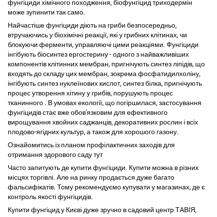
фунгіциди хімічного походження, біофунгіцид триходермін
може зупинити так само.
Найчастіше фунгіциди діють на гриби безпосередньо,
втручаючись у біохімічні реакції, які у грибних клітинах, чи
блокуючи ферменти, управляючі цими реакціями. Фунгіциди
інгібують біосинтез ергостерину - одного з найважливіших
компонентів клітинних мембран, пригнічують синтез ліпідів, що
входять до складу цих мембран, зокрема фосфатидилхоліну,
інгібують синтез нуклеїнових кислот, синтез білка, пригнічують
процес утворення хітину у грибів, порушують процес
тканинного . В умовах екології, що погіршилася, застосування
фунгіцидів стає вже обов'язковим для ефективного
вирощування хвойних саджанців, декоративних рослин і всіх
плодово-ягідних культур, а також для хорошого газону.
Ознайомитись із планом профілактичних заходів для
отримання здорового саду тут
Часто запитують де купити фунгіциди. Купити можна в різних
місцях торгівлі. Але на ринку продається дуже багато
фальсифікатів. Тому рекомендуємо купувати у магазинах, де є
контроль якості фунгіцидів.
Купити фунгіцид у Києві дуже зручно в садовий центр ТАВІЯ,