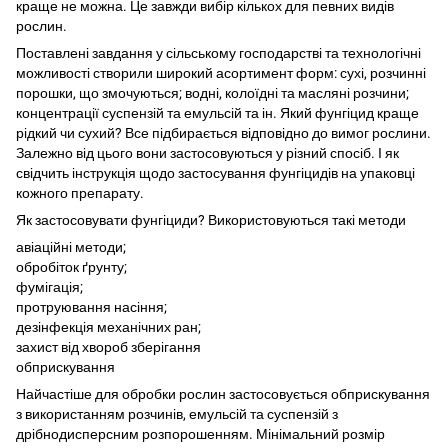
краще не можна. Це завжди вибір кількох для певних видів
рослин.
Поставлені завдання у сільському господарстві та технологічні
можливості створили широкий асортимент форм: сухі, розчинні
порошки, що змочуються; водні, колоїдні та масляні розчини;
концентрації суспензій та емульсій та ін. Який фунгіцид краще
рідкий чи сухий? Все підбирається відповідно до вимог рослини.
Залежно від цього вони застосовуються у різний спосіб. І як
свідчить інструкція щодо застосування фунгіцидів на упаковці
кожного препарату.
Як застосовувати фунгіциди? Використовуються такі методи
авіаційні методи;
обробіток ґрунту;
фумігація;
протруювання насіння;
дезінфекція механічних ран;
захист від хвороб зберігання
обприскування
Найчастіше для обробки рослин застосовується обприскування
з використанням розчинів, емульсій та суспензій з
дрібнодисперсним розпорошенням. Мінімальний розмір