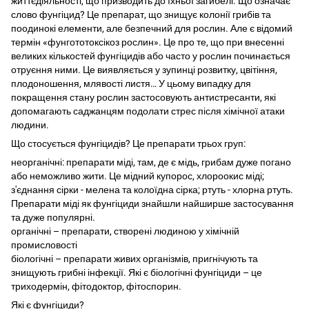
життєдіяльності, що призводить до їхньої загибелі. Що означає
слово фунгіцид? Це препарат, що знищує колонії грибів та
поодинокі елементи, але безпечний для рослин. Але є відомий
термін «фунгототоксікоз рослин». Це про те, що при внесенні
великих кількостей фунгіцидів або часто у рослин починається
отруєння ними. Це виявляється у зупинці розвитку, цвітіння,
плодоношення, млявості листя… У цьому випадку для
покращення стану рослин застосовують антистресанти, які
допомагають саджанцям подолати стрес після хімічної атаки
людини.
Що стосується фунгіцидів? Це препарати трьох груп:
неорганічні: препарати міді, там, де є мідь, грибам дуже погано
або неможливо жити. Це мідний купорос, хлороокис міді;
з'єднання сірки - мелена та колоїдна сірка; ртуть - хлорна ртуть.
Препарати міді як фунгіциди знайшли найширше застосування
та дуже популярні.
органічні – препарати, створені людиною у хімічній
промисловості
біологічні – препарати живих організмів, пригнічують та
знищують грибні інфекції. Які є біологічні фунгіциди – це
триходермін, фітодоктор, фітоспорин.
Які є фунгіциди?