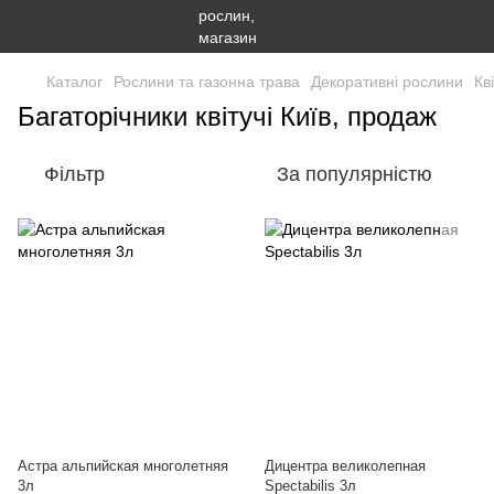
Каталог
Рослини та газонна трава
Декоративні рослини
Кв
Багаторічники квітучі Київ, продаж
Фільтр
За популярністю
Астра альпийская многолетняя
Дицентра великолепная
3л
Spectabilis 3л