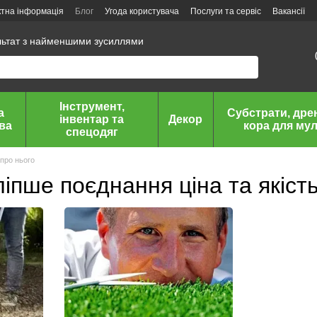
ктна інформація
Блог
Угода користувача
Послуги та сервіс
Вакансії
льтат з найменшими зусиллями
Інструмент,
а
Субстрати, дре
інвентар та
Декор
ава
кора для мул
спецодяг
 про нього
ліпше поєднання ціна та якіст