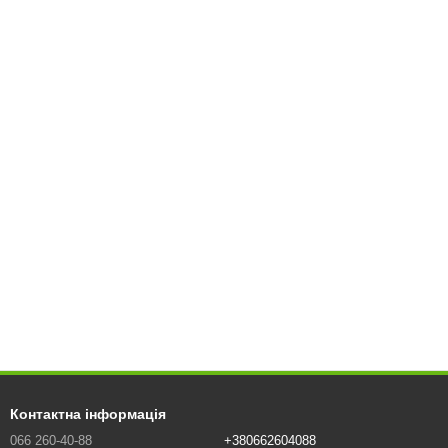
Контактна інформація
066 260-40-88
+380662604088