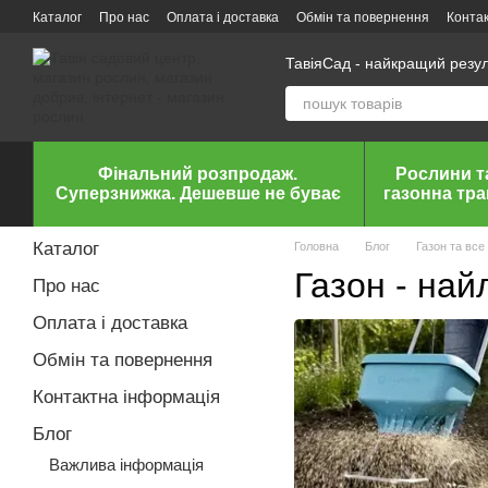
Перейти до основного контенту
Каталог
Про нас
Оплата і доставка
Обмін та повернення
Конта
ТавіяСад - найкращий резу
Фінальний розпродаж.
Рослини т
Суперзнижка. Дешевше не буває
газонна тр
Каталог
Головна
Блог
Газон та все
Газон - най
Про нас
Оплата і доставка
Обмін та повернення
Контактна інформація
Блог
Важлива інформація