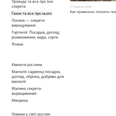
Троянди та все про їхні
секрети
17 березня 2026
Как правильно посеять газ
Газон та все про нього
Лохина — секрети
вирощування
Гортензії. Посадка, догляд,
розмноження, види, сорти
Ялини
Кімнатні рослини
Магнолії садженці посадка,
догляд, обрізка, добриво для
магнолії
Малина секреты
выращивания
Мікориза
Новини у світі рослин