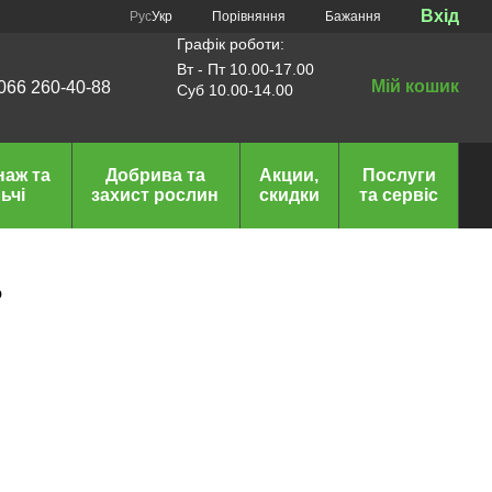
Вхід
Порівняння
Рус
Укр
Бажання
Графік роботи:
Вт - Пт 10.00-17.00
Мій кошик
066 260-40-88
Суб 10.00-14.00
наж та
Добрива та
Акции,
Послуги
ьчі
захист рослин
скидки
та сервіс
ь