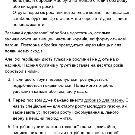
день (після обробки має бути не менше 6 годин без дощу
або випадіння роси).
Отрута через сік рослини потрапляє в корінь і починається
загибель бур’янів. Це стає помітно через 5–7 днів — листя
починає жовтіти.
Зазвичай одноразової обробки недостатньо, оскільки
залишаються не знищені частини коренів, які формують нові
пагони. Повторна обробка проводиться через місяць після
появи нових сходів.
Але. Усі гербіциди діють тільки на рослини і не діють на їх
насіння. Насіння бур’янів у ґрунті вистачає на десятки років
боротьби з ними.
Після цього ґрунт перекопується, розпушується,
подрібнюється і вирівнюється. Потім його потрібно
ущільнити катком або тим, що у вас є.
Перед посівом дуже бажано внести
добриво для газону.
Є
навіть спеціальні — для старту росту молодого газону, які
закривають усі потреби росту і формування щільного
дерну в перший період життя.
Потрібно купити насіння газонної трави. І, звичайно,
виникає питання — скільки потрібно насіння газонної