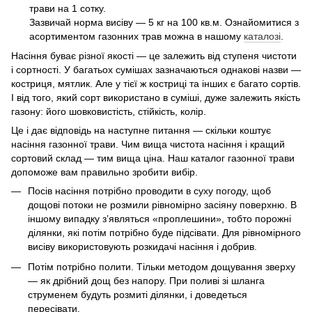
трави на 1 сотку.
Зазвичай норма висіву — 5 кг на 100 кв.м. Ознайомитися з
асортиментом газонних трав можна в нашому
каталозі
.
Насіння буває різної якості — це залежить від ступеня чистоти
і сортності. У багатьох сумішах зазначаються однакові назви —
костриця, мятлик. Але у тієї ж костриці та інших є багато сортів.
І від того, який сорт використано в суміші, дуже залежить якість
газону: його шовковистість, стійкість, колір.
Це і дає відповідь на наступне питання — скільки коштує
насіння газонної трави. Чим вища чистота насіння і кращий
сортовий склад — тим вища ціна. Наш каталог газонної трави
допоможе вам правильно зробити вибір.
Посів насіння потрібно проводити в суху погоду, щоб
дощові потоки не розмили рівномірно засіяну поверхню. В
іншому випадку з’являться «проплешини», тобто порожні
ділянки, які потім потрібно буде підсівати. Для рівномірного
висіву використовують розкидачі насіння і добрив.
Потім потрібно полити. Тільки методом дощування зверху
— як дрібний дощ без напору. При поливі зі шланга
струменем будуть розмиті ділянки, і доведеться
пересівати.