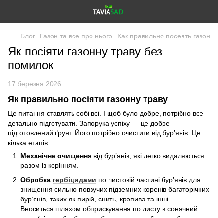
Блог
Газон та все про нього
Как правильно посеять газон
Як посіяти газонну траву без
помилок
17 березня 2026
Як правильно посіяти газонну траву
Це питання ставлять собі всі. І щоб було добре, потрібно все
детально підготувати. Запорука успіху — це добре
підготовлений ґрунт. Його потрібно очистити від бур’янів. Це
кілька етапів:
Механічне очищення
від бур’янів, які легко видаляються
разом із корінням.
Обробка
гербіцидами
по листовій частині бур’янів для
знищення сильно повзучих підземних коренів багаторічних
бур’янів, таких як пирій, снить, кропива та інші.
Вноситься шляхом обприскування по листу в сонячний