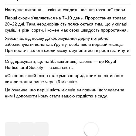
Наступне питання — скільки сходить насіння газонної трави.
Перші сходи з’являються на 7–10 день. Проростання триває
20–22 дні. Така неоднорідність пояснюється тим, що у складі
суміші є різні сорти, і кожен має свою швидкість проростання.
Увесь час від посіву до формування дерну потрібно
забезпечувати вологість ґрунту, особливо в перший місяць.
При нестачі вологи сходи можуть зупинитися в рості і загинути.
Слід врахувати, що найбільші знавці газонів — це Royal
Horticultural Society — зазначають:
«Свіжопосіяний газон стає умовно придатним до активного
використання лише через 6 місяців».
Це означає, що перші шість місяців ви повинні доглядати за
ним і допомогти йому стати вашою гордістю в саду.