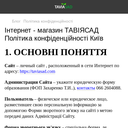
Блог
Політика конфіденційності
Інтернет - магазин ТАВІЯСАД
Політика конфіденційності Київ
1. ОСНОВНІ ПОНЯТТЯ
Сайт
– личный сайт , расположенный в сети Интернет по
адресу:
https://taviasad.com
Администрация Сайта
– укажите юридическую форму
образования (ФОП Захаренко Т.И..),
контакты
066 2604088.
Пользователь
– физическое или юридическое лицо,
разместившее свою персональную інформацію за
допомогою Форми зворотного зв'язку на сайті з метою
передачі даних Адміністрації Сайту.
Форма зворотнього зв'язку
– спеціальна форма, де