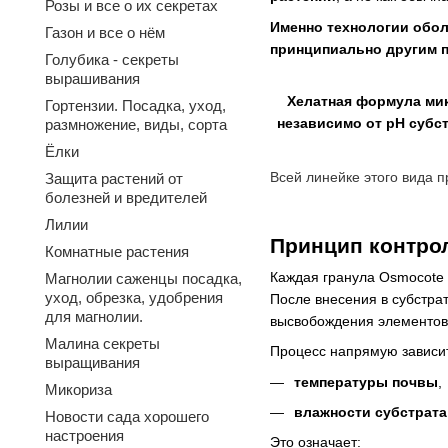
Розы и все о их секретах
Именно технологии обол
Газон и все о нём
принципиально другим 
Голубика - секреты
вырашивания
Хелатная формула ми
Гортензии. Посадка, уход,
независимо от pH субс
размножение, виды, сорта
Ёлки
Всей
линейке
этого
вида
п
Защита растений от
болезней и вредителей
Лилии
Принцип контро
Комнатные растения
Каждая гранула Osmocote
Магнолии саженцы посадка,
уход, обрезка, удобрения
После внесения в субстрат
для магнолии.
высвобождения элементов
Малина секреты
Процесс напрямую зависит
выращивания
температуры почвы
,
Микориза
влажности субстрата
Новости сада хорошего
настроения
Это означает: