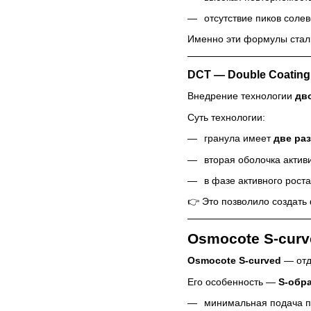
отсутствие пиков соле
Именно эти формулы стал
DCT — Double Coating
Внедрение технологии
дв
Суть технологии:
гранула имеет
две ра
вторая оболочка актив
в фазе активного рост
👉 Это позволило создать
Osmocote S-curv
Osmocote S-curved
— отд
Его особенность —
S-обр
минимальная подача пи