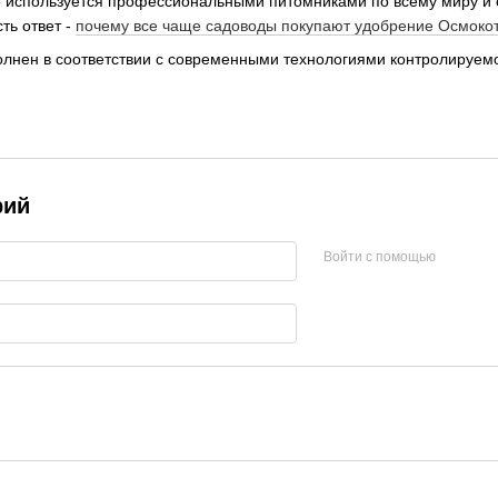
 используется профессиональными питомниками по всему миру и 
ть ответ -
почему все чаще садоводы покупают удобрение Осмоко
лнен в соответствии с современными технологиями контролируемо
рий
Войти с помощью