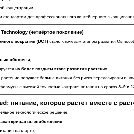
вой концентрации.
и стандартом для профессионального контейнерного выращивания
 Technology (четвёртое поколение)
ойного покрытия (DCT)
стало ключевым этапом развития Osmocot
зные оболочки
,
ируется
на более позднем этапе развития растения
,
а растение получает больше питания без риска передозировки в на
 формулы с высокой точностью контроля питания на сроках
8–9 и 
ed: питание, которое растёт вместе с рас
ельное технологическое решение.
азная кривая высвобождения
:
тания на старте,