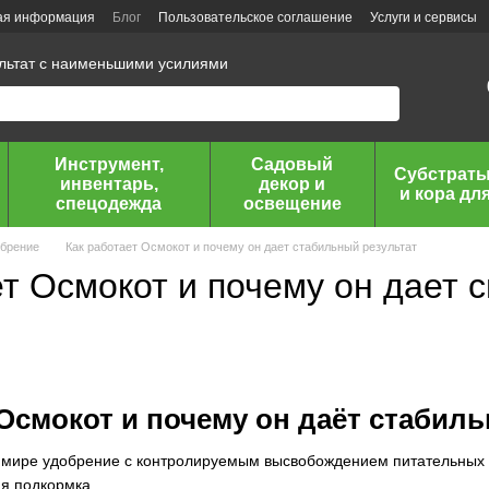
ая информация
Блог
Пользовательское соглашение
Услуги и сервисы
ультат с наименьшими усилиями
Инструмент,
Садовый
Субстраты
инвентарь,
декор и
и кора дл
спецодежда
освещение
обрение
Как работает Осмокот и почему он дает стабильный результат
ет Осмокот и почему он дает 
 Осмокот и почему он даёт стабил
 мире удобрение с контролируемым высвобождением питательных 
ая подкормка.