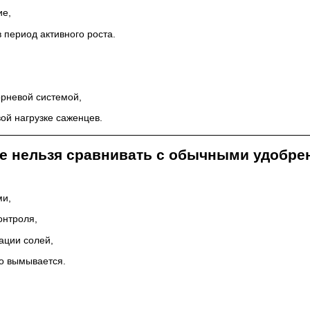
ие,
 период активного роста.
орневой системой,
вой нагрузке саженцев.
e нельзя сравнивать с обычными удобре
ми,
онтроля,
ации солей,
о вымывается.