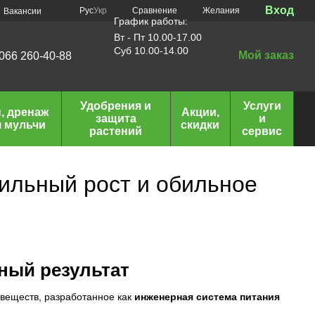
Вход
Сравнение
Рус
Укр
Желания
Вакансии
График работы:
Вт - Пт 10.00-17.00
Суб 10.00-14.00
Мой заказ
066 260-40-88
Удобрения и
Услуги
, дренаж
Акции,
защита
и
я мульчи
скидки
растений
сервис
сильный рост и обильное
ьный результат
веществ, разработанное как
инженерная система питания