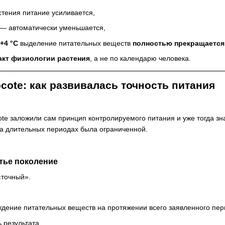
стения питание усиливается,
 — автоматически уменьшается,
+4 °C
выделение питательных веществ
полностью прекращается
акт физиологии растения
, а не по календарю человека.
ote: как развивалась точность питания
e заложили сам принцип контролируемого питания и уже тогда з
а длительных периодах была ограниченной.
тье поколение
«точный».
:
дение питательных веществ на протяжении всего заявленного пер
 результата,