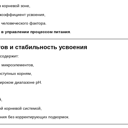
 корневой зоне,
 коэффициент усвоения,
 человеческого фактора.
а
в управлении процессом питания
.
ов и стабильность усвоения
содержит:
и микроэлементов,
оступных корням,
широком диапазоне pH.
й,
ой корневой системой,
ния без корректирующих подкормок.