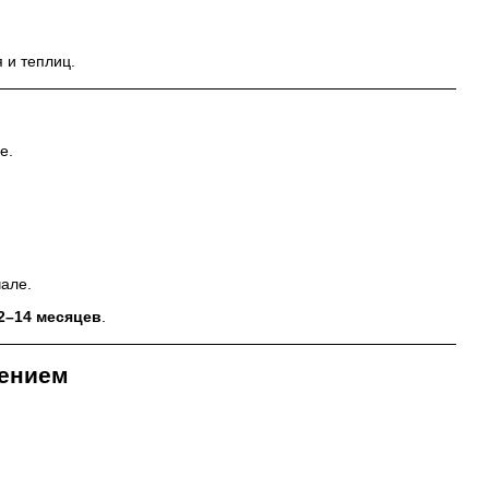
 и теплиц.
e.
чале.
12–14 месяцев
.
тением