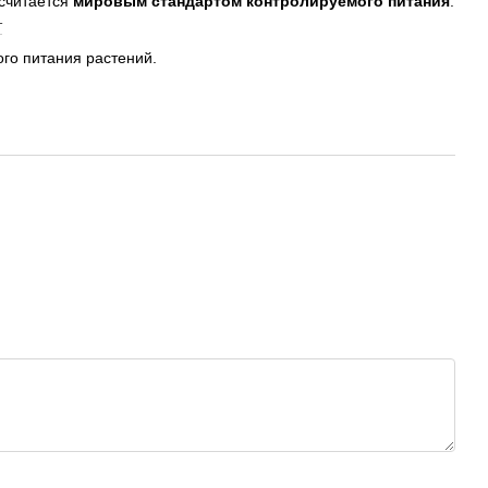
считается
мировым стандартом контролируемого питания
.
т
го питания растений.