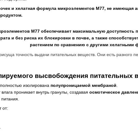
очек и хелатная формула микроэлементов M77, не имеющая а
продуктом.
кроэлементов M77 обеспечивает максимальную доступность п
трата и без риска их блокировки в почве, а также способст
растением по сравнению с другими хелатными 
рисуща
точность
выдачи
питательных
веществ
.
Они
есть
разного
п
лируемого высвобождения питательных 
 полностью изолирована
полупроницаемой мембраной
.
 влага проникает внутрь гранулы, создавая
осмотическое давлен
 питания.
 от:
.