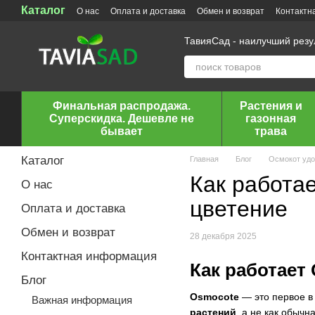
Каталог
Перейти к основному контенту
О нас
Оплата и доставка
Обмен и возврат
Контактн
ТавияСад - наилучший рез
Финальная распродажа.
Растения и
Суперскидка. Дешевле не
газонная
бывает
трава
Каталог
Главная
Блог
Осмокот уд
Как работа
О нас
цветение
Оплата и доставка
Обмен и возврат
28 декабря 2025
Контактная информация
Как работает
Блог
Osmocote
— это первое в
Важная информация
растений
, а не как обычн