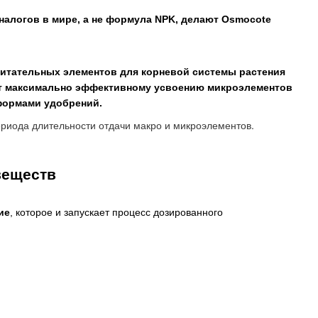
налогов в мире, а не формула NPK, делают Osmocote
итательных элементов для корневой системы растения
вует максимально эффективному усвоению микроэлементов
формами удобрений.
ериода
длительности
отдачи
макро
и
микроэлементов.
веществ
ие
, которое и запускает процесс дозированного