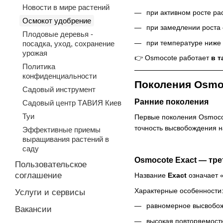
Новости в мире растений
при активном росте ра
Осмокот удобрение
при замедлении роста
Плодовые деревья -
при температуре ниже
посадка, уход, сохранение
урожая
👉 Osmocote работает
в т
Политика
конфиденциальности
Поколения Osmoc
Садовый инструмент
Ранние поколения
Садовый центр ТАВИЯ Киев
Туи
Первые поколения Osmocot
точность высвобождения н
Эффективные приемы
выращивания растений в
саду
Osmocote Exact — тре
Пользовательское
соглашение
Название
Exact
означает 
Характерные особенности
Услуги и сервисы
равномерное высвобож
Вакансии
высокая повторяемость