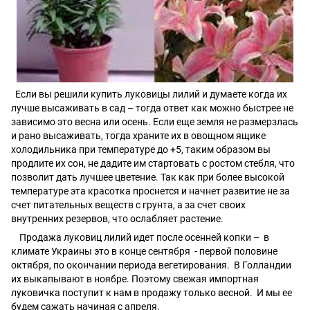
Если вы решили купить луковицы лилий и думаете когда их
лучше высаживать в сад – тогда ответ как можно быстрее не
зависимо это весна или осень. Если еще земля не размерзлась
и рано высаживать, тогда храните их в овощном ящике
холодильника при температуре до +5, таким образом вы
продлите их сон, не дадите им стартовать с ростом стебля, что
позволит дать лучшее цветение. Так как при более высокой
температуре эта красотка проснется и начнет развитие не за
счет питательных веществ с грунта, а за счет своих
внутренних резервов, что ослабляет растение.
Продажа луковиц лилий идет после осенней копки – в
климате Украины это в конце сентября - первой половине
октября, по окончании периода вегетирования. В Голландии
их выкапывают в ноябре. Поэтому свежая импортная
луковичка поступит к нам в продажу только весной. И мы ее
будем сажать начиная с апреля.