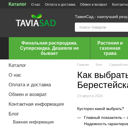
Каталог
Перейти к основному контенту
О нас
Оплата и доставка
Обмен и возврат
Контактн
ТавияСад - наилучший рез
Финальная распродажа.
Растения и
Суперскидка. Дешевле не
газонная
бывает
трава
Каталог
Главная
Блог
Садовый ин
Как выбрать
О нас
Берестейск
Оплата и доставка
Обмен и возврат
23 августа 2020
Контактная информация
Кусторез какой выбрать?
Блог
Главный показатель – 
Важная информация
Надежность гарантиро