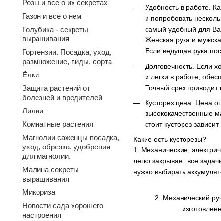
Розы и все о их секретах
Удобность в работе. К
Газон и все о нём
и попробовать несколь
Голубика - секреты
самый удобный для Ва
вырашивания
Женская рука и мужска
Если ведущая рука пос
Гортензии. Посадка, уход,
размножение, виды, сорта
Долговечность. Если х
Ёлки
и легки в работе, обес
Точный срез приводит 
Защита растений от
болезней и вредителей
Кусторез цена. Цена о
Лилии
высококачественные ма
Комнатные растения
стоит кусторез зависит 
Магнолии саженцы посадка,
Какие есть кусторезы?
уход, обрезка, удобрения
1. Механические, электрич
для магнолии.
легко закрывает все задач
Малина секреты
нужно выбирать аккумулят
выращивания
Микориза
2. Механический ру
Новости сада хорошего
изготовленн
настроения