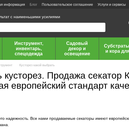
ая информация
Блог
Пользовательское соглашение
Услуги и сервисы
ультат с наименьшими усилиями
Инструмент,
Садовый
Субстраты
инвентарь,
декор и
и кора дл
спецодежда
освещение
струмент
Кусторез какой выбрать
 кусторез. Продажа секатор 
ая европейский стандарт кач
это надежность. Все нами продаваемые секаторы имеют европейски
вана.