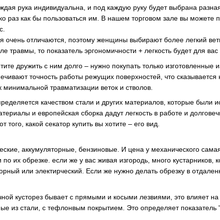
аждая рука индивидуальна, и под каждую руку будет выбрана разна
ко раз как бы пользоваться им. В нашем торговом зале вы можете 
с.
я очень отличаются, поэтому женщины выбирают более легкий вет
ле травмы, то показатель эргономичности + легкость будет для вас
отите дружить с ним долго – нужно покупать только изготовленные 
печивают точность работы режущих поверхностей, что сказывается н
к минимальной травматизации веток и стволов.
пределяется качеством стали и других материалов, которые были и
териалы и европейская сборка дадут легкость в работе и долговеч
от того, какой секатор купить вы хотите – его вид.
еские, аккумуляторные, бензиновые. И цена у механического самая 
и по их обрезке. если же у вас живая изгородь, много кустарников
орный или электирческий. Если же нужно делать обрезку в отдален
чной кусторез бывает с прямыми и косыми лезвиями, это влияет на 
ые из стали, с тефлонвым покрытием. Это определяет показатель "