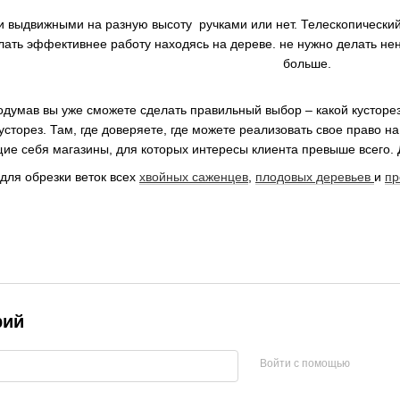
и выдвижными на разную высоту ручками или нет. Телескопический 
елать эффективнее работу находясь на дереве. не нужно делать не
больше.
думав вы уже сможете сделать правильный выбор – какой кусторез 
кусторез. Там, где доверяете, где можете реализовать свое право н
ие себя магазины, для которых интересы клиента превыше всего. 
для обрезки веток всех
хвойных саженцев
,
плодовых деревьев
и
пр
рий
Войти с помощью