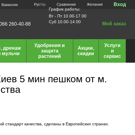
Вход
Сравнение
Рус
Укр
Желания
Вакансии
График работы:
Вт - Пт 10.00-17.00
Суб 10.00-14.00
Мой заказ
066 260-40-88
Удобрения и
Услуги
, дренаж
Акции,
защита
и
я мульчи
скидки
растений
сервис
Киев 5 мин пешком от м.
ества
й стандарт качества, сделаны в Европейских странах.